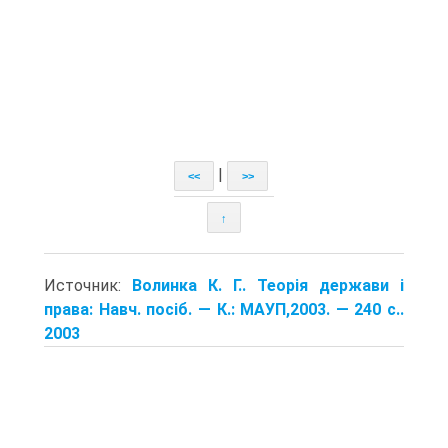
|
<<
>>
↑
Источник:
Волинка К. Г.. Теорія держави і
права: Навч. посіб. — К.: МАУП,2003. — 240 с..
2003