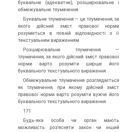
буквальне (адекватне), розширювальне і
обмежувальне тлумачення.
Буквальне тлумачення — це тлумачення, за
якого дійсний зміст правової норми
розуміється в повній відповідності з її
текстуальним вираженням.
Розширювальне тлумачення —
тлумачення, за якого дійсний зміст правової
норми варто розуміти ширше його
буквального текстуального вираження.
Обмежувальне тлумачення розглядається
як тлумачення, при якому дійсний зміст
правової норми варто розуміти вужче його
буквального текстуального вираження.
171
Будь-яка особа чи орган мають
можливість роз'ясняти закон чи інший