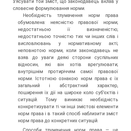
з'ясувати той зміст, що законодавець вклав у
словесне формулювання норми.
Необхідність тлумачення норм права
обумовлена: неясністю правової норми;
недостатньою її визначеністю;
недостатньою точністю тих чи інших слів і
висловлювань у нормативному акті;
неповнотою норми, коли законодавець не
взяв до уваги деякі сторони суспільних
відносин, які він хотів врегулювати;
внутрішнім протиріччям самої правової
норми. Істотною ознакою норм права є їх
загальний і абстрактний характер,
поширення їх дії на широке коло суб'єктів і
ситуацій. Тому виникає необхідність
конкретизувати ті чи інші змістові елементи
норм права і в такий спосіб наблизити зміст
норм права до конкретних ситуацій.
Способи тлумачення норм права — це