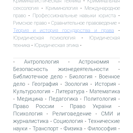
Криминалистическая техника
Криминальная
-
сексология
Криминология
Международное
-
-
право
Профессиональные навыки юриста
-
-
Римское право
Сравнительное правоведение
-
-
Теория и история государства и права
-
Юридическая психология
Юридическая
-
техника
Юридическая этика
-
-
Антропология
Астрономия
-
-
-
Безопасность жизнедеятельности
-
Библиотечное дело
Биология
Военное
-
-
дело
География
Зоология
История
-
-
-
-
Культурология
Литература
Математика
-
-
Медицина
Педагогика
Политология
-
-
-
-
Право России
Право України
-
-
Психология
Религоведение
СМИ и
-
-
журналистика
Социология
Технические
-
-
науки
Транспорт
Физика
Философия
-
-
-
-