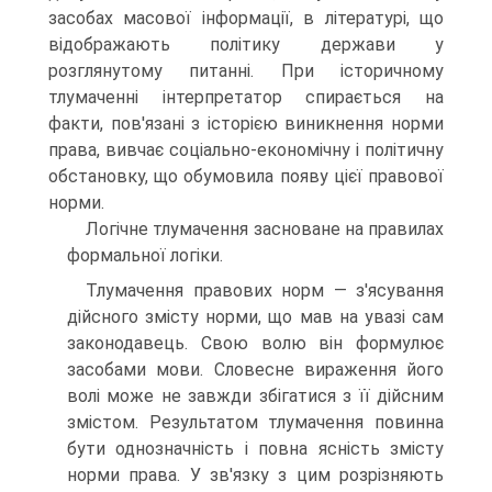
засобах масової інформації, в літературі, що
відображають політику держави у
розглянутому питанні. При історичному
тлумаченні інтерпретатор спирається на
факти, пов'язані з історією виникнення норми
права, вивчає соціально-економічну і політичну
обстановку, що обумовила появу цієї правової
норми.
Логічне тлумачення засноване на правилах
формальної логіки.
Тлумачення правових норм — з'ясування
дійсного змісту норми, що мав на увазі сам
законодавець. Свою волю він формулює
засобами мови. Словесне вираження його
волі може не завжди збігатися з її дійсним
змістом. Результатом тлумачення повинна
бути однозначність і повна ясність змісту
норми права. У зв'язку з цим розрізняють