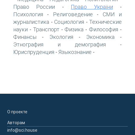
Право России
Право України
-
-
Психология
Религоведение
СМИ и
-
-
журналистика
Социология
Технические
-
-
науки
Транспорт
Физика
Философия
-
-
-
-
Финансы
Экология
Экономика
-
-
-
Этнография и демография
-
Юриспруденция
Языкознание
-
-
О проекте
Авторам
info@sci.house