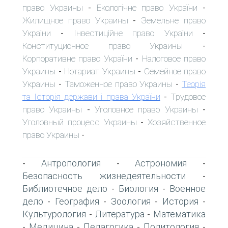
право Украины
Екологічне право України
-
-
Жилищное право Украины
Земельне право
-
України
Інвестиційне право України
-
-
Конституционное право Украины
-
Корпоративне право України
Налоговое право
-
Украины
Нотариат Украины
Семейное право
-
-
Украины
Таможенное право Украины
Теорія
-
-
та Історія держави і права України
Трудовое
-
право Украины
Уголовное право Украины
-
-
Уголовный процесс Украины
Хозяйственное
-
право Украины
-
Антропология
Астрономия
-
-
-
Безопасность жизнедеятельности
-
Библиотечное дело
Биология
Военное
-
-
дело
География
Зоология
История
-
-
-
-
Культурология
Литература
Математика
-
-
Медицина
Педагогика
Политология
-
-
-
-