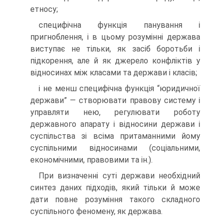
етносу;
специфічна функція панування і
пригноблення, і в цьому розумінні держава
виступає не тільки, як засіб боротьби і
підкорення, але й як джерело конфліктів у
відносинах між класами та держави і класів;
і не менш специфічна функція “юридичної
держави” — створювати правову систему і
управляти нею, регулювати роботу
державного апарату і відносини держави і
суспільства зі всіма притаманними йому
суспільними відносинами (соціальними,
економічними, правовими та ін.).
При визначенні суті держави необхідний
синтез даних підходів, який тільки й може
дати повне розуміння такого складного
суспільного феномену, як держава.