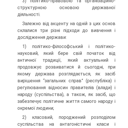
3) політико-правовою та організаційно-
структурною основою державної
діяльності.
Залежно від акценту на одній з цих основ
склалися три різні підходи до вивчення і
дослідження держави:
1) політико-філософський і політико-
науковий, який бере свій початок від
античної традиції, який актуальний і
продовжує розвиватися й сьогодні, при
якому держава розглядається, як засіб
вирішення “загальних справ” (республіка) і
регулювання відносин правителів (влади) і
народу (суспільства), а також, як засіб, що
забезпечує політичне життя самого народу і
окремої людини;
2) класовий, породжений розподілом
суспільства на антагоністичні класи і