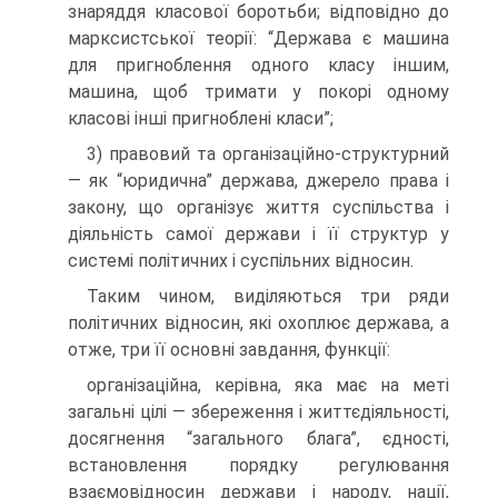
знаряддя класової боротьби; відповідно до
марксистської теорії: “Держава є машина
для пригноблення одного класу іншим,
машина, щоб тримати у покорі одному
класові інші пригноблені класи”;
3) правовий та організаційно-структурний
— як “юридична” держава, джерело права і
закону, що організує життя суспільства і
діяльність самої держави і її структур у
системі політичних і суспільних відносин.
Таким чином, виділяються три ряди
політичних відносин, які охоплює держава, а
отже, три її основні завдання, функції:
організаційна, керівна, яка має на меті
загальні цілі — збереження і життєдіяльності,
досягнення “загального блага”, єдності,
встановлення порядку регулювання
взаємовідносин держави і народу, нації,