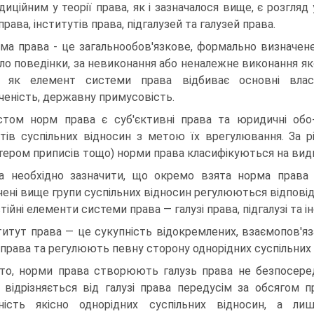
диційним у теорії права, як і зазначалося вище, є розгля
рава, інститутів права, підгалузей та галузей права.
ма права - це загальнообов'язкове, формально визначен
ло поведінки, за невиконання або неналежне виконання як
а як елемент системи права відбиває основні власт
ченість, державну примусовість.
стом норм права є суб'єктивні права та юридичні обо
ктів суспільних відносин з метою їх врегулювання. За р
тером приписів тощо) норми права класифікуються на вид
а необхідно зазначити, що окремо взята норма права 
чені вище групи суспільних відносин регулюються відпов
тійні елементи системи права — галузі права, підгалузі та і
титут права — це сукупність відокремлених, взаємопов'
і права та регулюють певну сторону однорідних суспільних 
то, норми права створюють галузь права не безпосередн
 відрізняється від галузі права передусім за обсягом 
ність якісно однорідних суспільних відносин, а ли