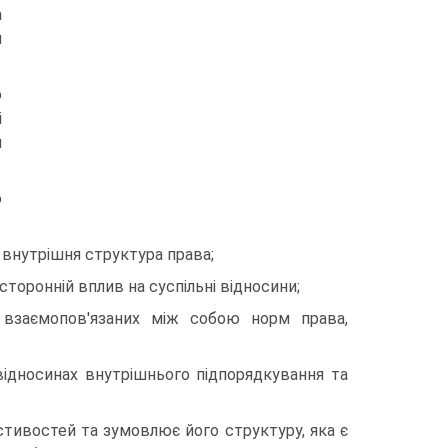
а
м
ю
і
м
о
 внутрішня структура права;
торонній вплив на суспільні відносини;
ю взаємопов'язаних між собою норм права,
ідносинах внутрішнього підпорядкування та
стивостей та зумовлює його структуру, яка є