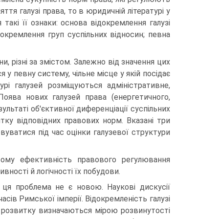
яття галузі права, то в юридичній літературі у
такі її ознаки: основа відокремлення галузі
ідокремлення груп суспільних відносин; певна
и, різні за змістом. Залежно від значення цих
 у певну систему, чільне місце у якій посідає
урі галузей розміщуються адміністративне,
Поява нових галузей права (енергетичного,
зультаті об'єктивної диференціації суспільних
итку відповідних правових норм. Вказані три
ховуватися під час оцінки галузевої структури
тому ефективність правового регулювання
вності й логічності їх побудови.
 ця проблема не є новою. Наукові дискусії
асів Римської імперії. Відокремленість галузі
її розвитку визначаються мірою розвинутості