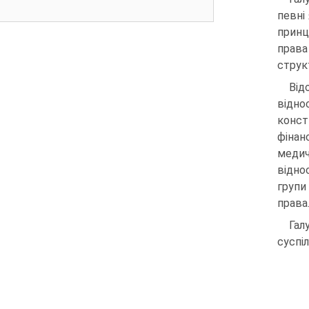
певні
принц
права
струк
Від
відно
конст
фінан
медич
відно
групи
права
Гал
суспі