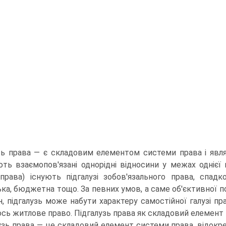
зь права — є складовим елементом системи права і являє
ть взаємопов'язані однорідні відносини у межах однієї 
 права) існують підгалузі зобов'язального права, спад
ька, бюджетна тощо. За певних умов, а саме об'єктивної п
н, підгалузь може набути характеру самостійної галузі пра
ось житлове право. Підгалузь права як складовий елемент 
узь права — це складовий елемент системи права, відокр