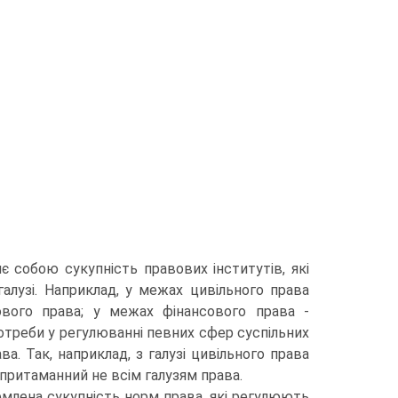
 собою сукупність правових інститутів, які
галузі. Наприклад, у межах цивільного права
кового права; у межах фінансового права -
отреби у регулюванні певних сфер суспільних
ва. Так, наприклад, з галузі цивільного права
притаманний не всім галузям права.
емлена сукупність норм права, які регулюють