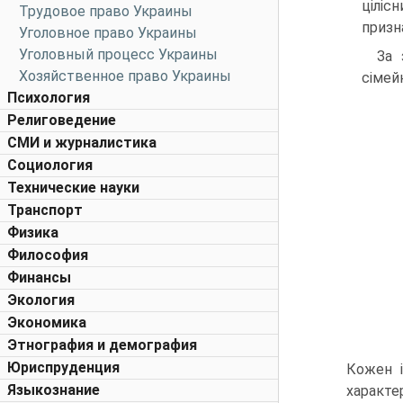
ціліс
Трудовое право Украины
призн
Уголовное право Украины
Уголовный процесс Украины
За 
Хозяйственное право Украины
сімей
Психология
Религоведение
СМИ и журналистика
Социология
Технические науки
Транспорт
Физика
Философия
Финансы
Экология
Экономика
Этнография и демография
Юриспруденция
Кожен і
Языкознание
характер