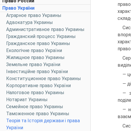
Право России
прав
Право України
харак
Аграрное право Украины
склад
Адвокатура Украины
Сис
Административное право Украины
впоря
Гражданский процесс Украины
харак
Гражданское право Украины
право
Екологічне право України
Жилищное право Украины
Сер
Земельне право України
виділи
Інвестиційне право України
— ц
Конституционное право Украины
— д
Корпоративне право України
Налоговое право Украины
— з
Нотариат Украины
поділ
Семейное право Украины
— н
Таможенное право Украины
взаєм
Теорія та Історія держави і права
Сис
України