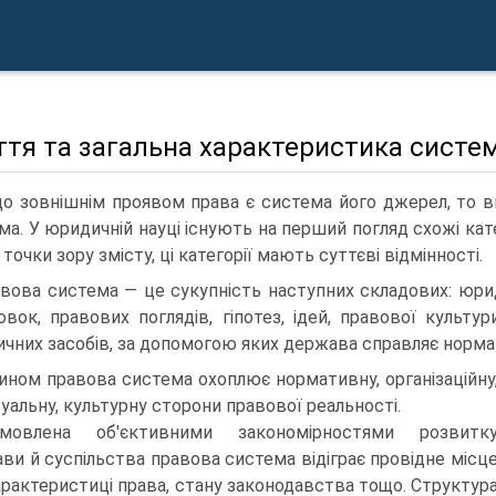
тя та загальна характеристика систе
о зовнішнім проявом права є система його джерел, то в
ма. У юридичній науці існують на перший погляд схожі кат
 точки зору змісту, ці категорії мають суттєві відмінності.
вова система — це сукупність наступних складових: юрид
овок, правових поглядів, гіпотез, ідей, правової культур
чних засобів, за допомогою яких держава справляє нормат
ином правова система охоплює нормативну, організаційну
уальну, культурну сторони правової реальності.
умовлена об'єктивними закономірностями розвитк
ви й суспільства правова система відіграє провідне місц
арактеристиці права, стану законодавства тощо. Структур