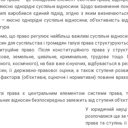
 якісно однорідні суспільні відносини. Щодо визначення пон
ипі виробився єдиний підхід, згідно з яким визначаються 
 — якісно однорідні суспільні відносини; об'єктивність в
тура.
омо, що право регулює найбільш важливі суспільні відносин
син для суспільства і громадян галузі права структуруються
итуційне право. Після конституційного права у структ
сове, земельне, цивільне, кримінальне, трудове тощо. 
ного, космічного), на базі вже існуючих, відбувається в ре
син, її державно-правової оцінки, а також ступеня розв
 факторів (об'єктивні, оціночні і нормативні) повинні вра
.
узі права є центральним елементом системи права, 
льних відносин безпосередньо залежить від ступеня об'єкти
У юридичній науці
розпочалися ще за ч
права та ступінь 