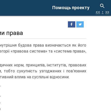
Помощь проекту
<<
↑
>>
ми права
нутрішня будова права визначається як його
егорії «правова система» та «система права»,
ичних норм, принципів, інститутів, правових
и, тобто сукупність узгоджених і пов'язаних
ивний вплив на суспільні відносини.
,
у
е
а