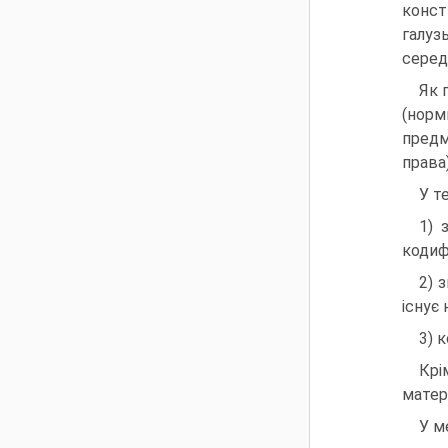
конст
галуз
серед
Як 
(норм
предм
права)
У т
1) 
кодиф
2) 
існує 
3) 
Крі
матері
У м