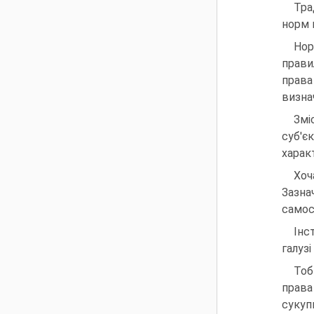
Тра
норм п
Нор
прави
прав
визна
Змі
суб'є
харак
Хоч
Зазна
самос
Інс
галуз
Тоб
права
сукуп