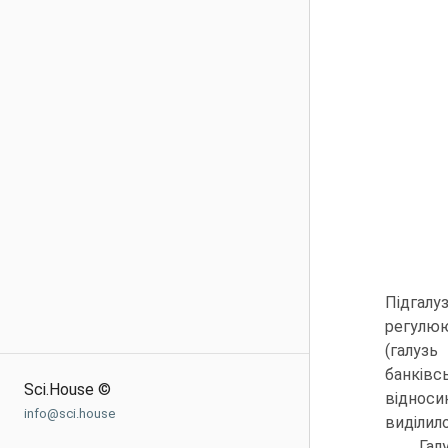
Підгалу
регулюю
(галузь
банківс
Sci.House ©
відноси
info@sci.house
виділил
Гал