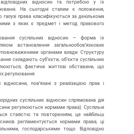
 відповідних відносин та потребою у їх
юванні. На сьогодні сталим є положення,
о галузі права класифікуються за декількома
вними з яких є предмет і метод правового
ювання суспільних відносин — форма їх
яхом встановлення загальнообов'язкових
уповноваженими органами влади. Структуру
ання складають суб'єкти, об'єкти суспільних
улюються, фактичні життєві обставини, що
їх регулювання.
відносини, пов'язані з реалізацією прав і
орідних суспільних відносин спрямована дія
носини регулюються нормами права). Суспільні
ться сталістю та повторенням; це найбільш
асників регламентується нормами права; ці
ільними, господарськими тощо. Відповідно