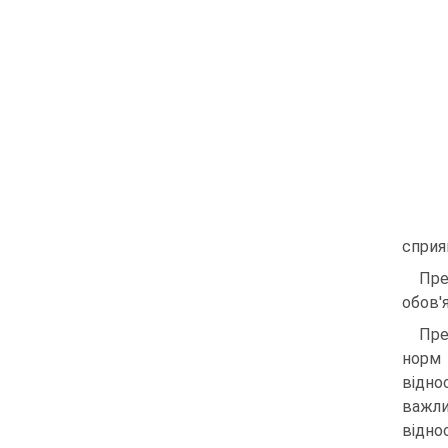
сприя
Пре
обов'
Пре
норм 
відно
важли
відно