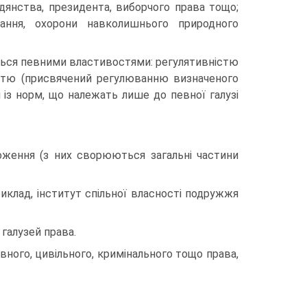
адянства, президента, виборчого права тощо;
вання, охорони навколишнього природного
ється певними властивостями: регулятивністю
істю (присвячений регулюванню визначеного
 із норм, що належать лише до певної галузі
оження (з них сворюються загальні частини
риклад, інститут спільної власності подружжя
галузей права.
вного, цивільного, кримінального тощо права,