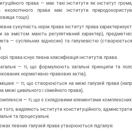
итуційного права — має такі інститути як інститут гром
ь екологічного права має інститути природокористу
овища тощо).
певна сукупність норм права інститут права характеризу
и за змістом мають регулятивний характер), предметн
ета — суспільних відносин) та галузевістю (створюється
.
еорії права існує певна класифікація інститутів права:
загальні — ті, що формулюють загальні принципи та пол
ікованих нормативно-правових актів);
змішані — ті, що створюються на межі галузей права (нап
на межі цивільного і сімейного права);
комплексні — ті, що є складовими елементами комплексних 
м того, виділяють інститути конституційного, адміністрати
альні та процесуальні.
ежах певних галузей права утворюються підгалузі.