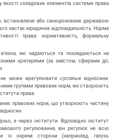
д у якості складових елементів системи права
е, встановлене або санкціоноване державою
ого настає юридична відповідальність. Норма
ивості права: нормативність, формальну
-в'язки, які надаються та покладаються на
ізними критеріями (за змістом, сферами дії,
и.
не може врегулювати суспільні відносини.
ідними групами правових норм, які створюють
нститути права.
язаних правових норм, що утворюють частину
відносин.
ьо, а через інститути. Відповідно інститут
правового регулювання, він регулює не всю
ше їх окремі сторони (наприклад, галузь