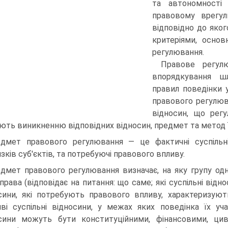
та автономності
правовому врегул
відповідно до яког
критеріями, осно
регулювання.
Правове регул
впорядкування шл
правил поведінки 
правового регулюв
відносин, що рег
ють виникненню відповідних відносин, предмет та метод 
дмет правового регулювання — це фактичні суспільні 
язків суб'єктів, та потребуючі правового впливу.
дмет правового регулювання визначає, на яку групу одн
права (відповідає на питання: що саме; які суспільні від
сини, які потребують правового впливу, характеризую
ві суспільні відносини, у межах яких поведінка їх уч
сини можуть бути конституційними, фінансовими, цив