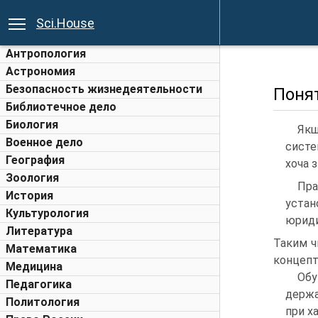
Sci.House
Антропология
Астрономия
Безопасность жизнедеятельности
Понят
Библиотечное дело
Биология
Якщ
Военное дело
систе
География
хоча з
Зоология
Пра
История
устан
Культурология
юриди
Литература
Таким ч
Математика
концепт
Медицина
Об
Педагогика
держа
Политология
при х