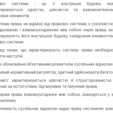
ової системи - це її внутрішня будова, як
теризується єдністю, цілісністю та взаємозв'язко
ових елементів.
тема права, на відміну від правової системи, є сукупніст
дкованих і взаємоузгоджених між собою норм права, як
теризують його внутрішню будову, складовим елементо
вої системи.
ед ознак, що характеризують систему права необхідн
ти наступні:
е обумовлена об'єктивним розвитком суспільних відносин
ієвий нормативний регулятор, здатний здійснювати багатос
міст характеризується цілісністю й структурованіст
ених за інститутами, підгалузями та галузями права;
орми права взаємоузгоджені між собою, знаходяться у в
овпливу.
темність суспільних відносин надає праву системних вла