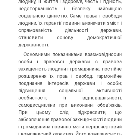
людину, її життя і здоров'я, честь і гідність,
недоторканність і безпеку найвищою
соціальною цінністю. Саме права і свободи
людини, їх гарантії повинні визначати зміст і
спрямованість діяльності держави,
становити основу демократичної
державності.
Основними показниками взаємовідносин
особи і правової держави є правова
захищеність людини і громадянина; постійне
розширення їх прав і свобод; гармонійне
поєднання інтересів держави і особи;
підвищення соціальної активності
особистості, її відповідальності,
самодисципліни при виконанні обов'язків.
При цьому слід підкреслити, що
забезпечення правової захище-ності людини
і громадянина повинно мати першочерговий
і комплексний характер. Його комплексність