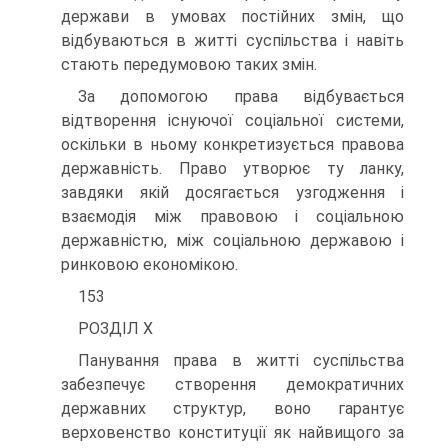
держави в умовах постійних змін, що
відбуваються в житті суспільства і навіть
стають передумовою таких змін.
За допомогою права відбувається
відтворення існуючої соціальної системи,
оскільки в ньому конкретизується правова
державність. Право утворює ту ланку,
завдяки якій досягається узгодження і
взаємодія між правовою і соціальною
державністю, між соціальною державою і
ринковою економікою.
153
РОЗДІЛ X
Панування права в житті суспільства
забезпечує створення демократичних
державних структур, воно гарантує
верховенство конституції як найвищого за