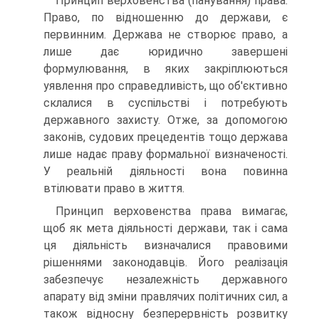
Принцип верховенства (панування) права.
Право, по відношенню до держави, є
первинним. Держава не створює право, а
лише дає юридично завершені
формулювання, в яких закріплюються
уявлення про справедливість, що об'єктивно
склалися в суспільстві і потребують
державного захисту. Отже, за допомогою
законів, судових прецедентів тощо держава
лише надає праву формальної визначеності.
У реальній діяльності вона повинна
втілювати право в життя.
Принцип верховенства права вимагає,
щоб як мета діяльності держави, так і сама
ця діяльність визначалися правовими
рішеннями законодавців. Його реалізація
забезпечує незалежність державного
апарату від зміни правлячих політичних сил, а
також відносну безперервність розвитку