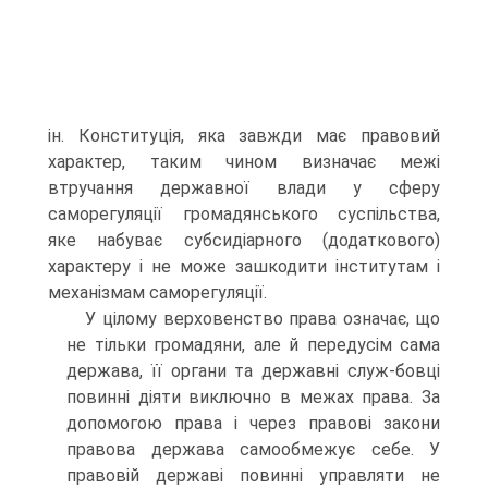
ін. Конституція, яка завжди має правовий
характер, таким чином визначає межі
втручання державної влади у сферу
саморегуляції громадянського суспільства,
яке набуває субсидіарного (додаткового)
характеру і не може зашкодити інститутам і
механізмам саморегуляції.
У цілому верховенство права означає, що
не тільки громадяни, але й передусім сама
держава, її органи та державні служ-бовці
повинні діяти виключно в межах права. За
допомогою права і через правові закони
правова держава самообмежує себе. У
правовій державі повинні управляти не