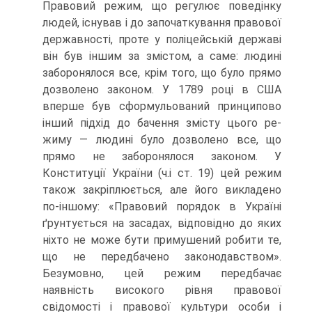
Правовий режим, що регулює поведінку
людей, існував і до започаткування правової
державності, проте у поліцейській державі
він був іншим за змістом, а саме: людині
заборонялося все, крім того, що було прямо
дозволено законом. У 1789 році в США
вперше був сформульований принципово
інший підхід до бачення змісту цього ре-
жиму — людині було дозволено все, що
прямо не заборонялося законом. У
Конституції України (ч.і ст. 19) цей режим
також закріплюється, але його викладено
по-іншому: «Правовий порядок в Україні
ґрунтується на засадах, відповідно до яких
ніхто не може бути примушений робити те,
що не передбачено законодавством».
Безумовно, цей режим передбачає
наявність високого рівня правової
свідомості і правової культури особи і