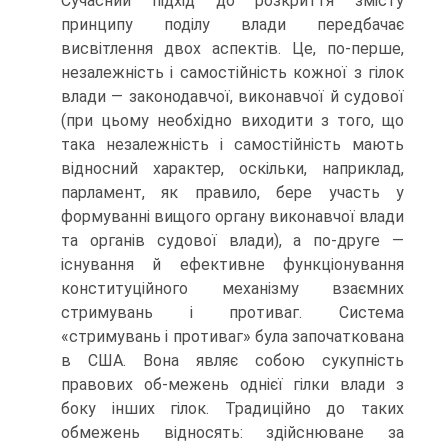
Сучасний підхід до розкриття змісту
принципу поділу влади передбачає
висвітлення двох аспектів. Це, по-перше,
незалежність і самостійність кожної з гілок
влади — законодавчої, виконавчої й судової
(при цьому необхідно виходити з того, що
така незалежність і самостійність мають
відносний характер, оскільки, наприклад,
парламент, як правило, бере участь у
формуванні вищого органу виконавчої влади
та органів судової влади), а по-друге —
існування й ефективне функціонування
конституційного механізму взаємних
стримувань і противаг. Система
«стримувань і противаг» була започаткована
в США. Вона являє собою сукупність
правових об-межень однієї гілки влади з
боку інших гілок. Традиційно до таких
обмежень відносять: здійснюване за