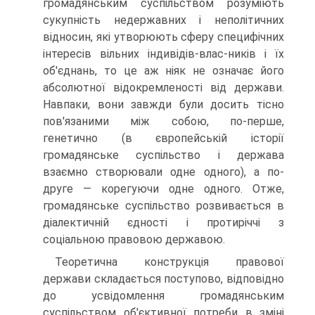
громадянським суспільством розуміють
сукупність недержавних і неполітичних
відносин, які утворюють сферу специфічних
інтересів вільних індивідів-влас-ників і їх
об'єднань, то це аж ніяк не означає його
абсолютної відокремленості від держави.
Навпаки, вони завжди були досить тісно
пов'язаними між собою, по-перше,
генетично (в європейській історії
громадянське суспільство і держава
взаємно створювали одне одного), а по-
друге — корегуючи одне одного. Отже,
громадянське суспільство розвивається в
діалектичній єдності і протиріччі з
соціальною правовою державою.
Теоретична конструкція правової
держави складається поступово, відповідно
до усвідомлення громадянським
суспільством об'єктивної потреби в зміні