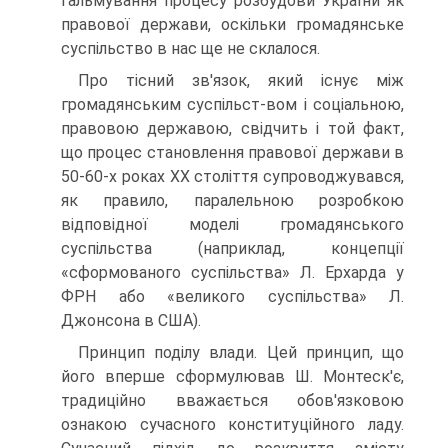
гальмування процесу розбудови України як
правової держави, оскільки громадянське
суспільство в нас ще не склалося.
Про тісний зв'язок, який існує між
громадянським суспільст-вом і соціальною,
правовою державою, свідчить і той факт,
що процес становлення правової держави в
50-60-х роках XX століття супроводжувався,
як правило, паралельною розробкою
відповідної моделі громадянського
суспільства (наприклад, концепції
«сформованого суспільства» Л. Ерхарда у
ФРН або «великого суспільства» Л.
Джонсона в США).
Принцип поділу влади. Цей принцип, що
його вперше сформулював Ш. Монтеск'є,
традиційно вважається обов'язковою
ознакою сучасного конституційного ладу.