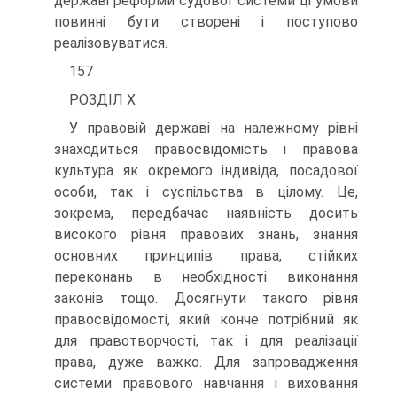
державі реформи судової системи ці умови
повинні бути створені і поступово
реалізовуватися.
157
РОЗДІЛ X
У правовій державі на належному рівні
знаходиться правосвідомість і правова
культура як окремого індивіда, посадової
особи, так і суспільства в цілому. Це,
зокрема, передбачає наявність досить
високого рівня правових знань, знання
основних принципів права, стійких
переконань в необхідності виконання
законів тощо. Досягнути такого рівня
правосвідомості, який конче потрібний як
для правотворчості, так і для реалізації
права, дуже важко. Для запровадження
системи правового навчання і виховання