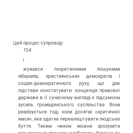
Цей процес супровод-
154
і
жувався теоретичними пошуками
лібералів, християнських демократів і
соціал-демократичного руху, що дає
підстави констатувати: концепція правової
держави в її сучасному вигляді є підсумком
зусиль громадянського суспільства. Вона
реалізується тоді, коли досягає «критичної
маси», яка здатна перевлаштувати людське
буття. Таким чином можна зрозуміти