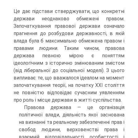
Це дає підстави стверджувати, що конкретні
держави неоднаково обмежені правом.
Започаткування правової держави означало
прагнення до розбудови державності, в якій
влада була б максимально обмежена правом і
правами людини. Таким чином, правова
держава певною мірою є поняттям
ідеологічним з історично змінюваним змістом
(від ліберальної до соціальної моделі). З цього
випливає: те, що вважалося ідеалом на момент
започаткування теорії, на початку XXI століття
не повністю відповідає сучасним уявленням
про роль і місце держави в житті суспільства.
Правова держава — це організація
політичної влади, діяльність якої заснована
на визнанні та реальному забезпеченні прав і
свобод людини, верховенстві права і
взаємній відповідальності особистості і