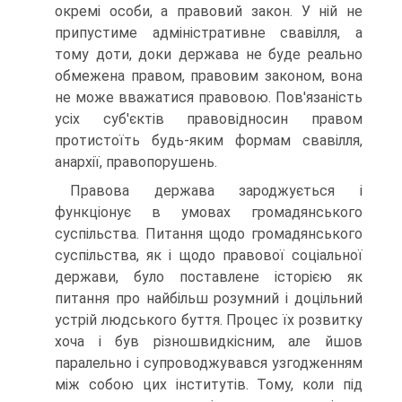
окремі особи, а правовий закон. У ній не
припустиме адміністративне свавілля, а
тому доти, доки держава не буде реально
обмежена правом, правовим законом, вона
не може вважатися правовою. Пов'язаність
усіх суб'єктів правовідносин правом
протистоїть будь-яким формам свавілля,
анархії, правопорушень.
Правова держава зароджується і
функціонує в умовах громадянського
суспільства. Питання щодо громадянського
суспільства, як і щодо правової соціальної
держави, було поставлене історією як
питання про найбільш розумний і доцільний
устрій людського буття. Процес їх розвитку
хоча і був різношвидкісним, але йшов
паралельно і супроводжувався узгодженням
між собою цих інститутів. Тому, коли під