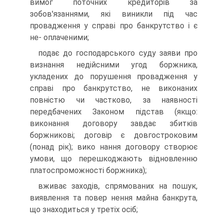
вимог поточних кредиторів за
зобов'язаннями, які виникли під час
провадження у справі про банкрутство і є
не- оплаченими;
подає до господарського суду заяви про
визнання недійсними угод боржника,
укладених до порушення провадження у
справі про банкрутство, не виконаних
повністю чи частково, за наявності
передбачених Законом підстав (якщо:
виконання договору завдає збитків
боржникові; договір є довгостроковим
(понад рік); вико нання договору створює
умови, що перешкоджають відновленню
платоспроможності боржника);
вживає заходів, спрямованих на пошук,
виявлення та повер нення майна банкрута,
що знаходиться у третіх осіб;