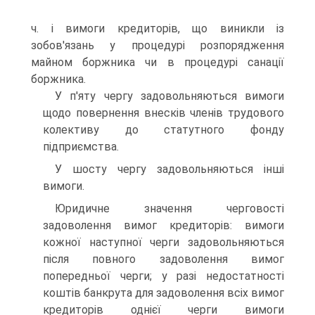
ч. і вимоги кредиторів, що виникли із
зобов'язань у процедурі розпорядження
майном боржника чи в процедурі санації
боржника.
У п'яту чергу задовольняються вимоги
щодо повернення внесків членів трудового
колективу до статутного фонду
підприємства.
У шосту чергу задовольняються інші
вимоги.
Юридичне значення черговості
задоволення вимог кредиторів: вимоги
кожної наступної черги задовольняються
після повного задоволення вимог
попередньої черги; у разі недостатності
коштів банкрута для задоволення всіх вимог
кредиторів однієї черги вимоги