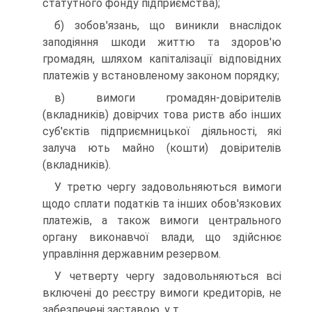
статутного фонду підприємства);
б) зобов'язань, що виникли внаслідок
заподіяння шкоди життю та здоров'ю
громадян, шляхом капіталізації відповідних
платежів у встановленому законом порядку;
в) вимоги громадян-довірителів
(вкладників) довірчих това риств або інших
суб'єктів підприємницької діяльності, які
залуча ють майно (кошти) довірителів
(вкладників).
У третю чергу задовольняються вимоги
щодо сплати податків та інших обов'язкових
платежів, а також вимоги центрального
органу виконавчої влади, що здійснює
управління державним резервом.
У четверту чергу задовольняються всі
включені до реєстру вимоги кредиторів, не
забезпечені заставою, у т.