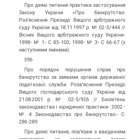
Про деякі питання практики застосування
Закону України «Про банкрутство:
Роз'яснення Президії Вищого арбітражного
суду України від 18.11.1997 р. № 02-5/444 //
Вісник Вищого арбітражного суду України-
1998- № 1- С 85-100; 1998- № З- С 66-67 (з
наступними змінами).
396
Про порядок порушення справ про
банкрутство за заявами органів державної
податкової служби: Розв'яснення Президії
Вищого господарського суду України від
21.08.2001 р. № 02-5/926 // Бюлетень
законодавства і юридичної практики- 2002.-
№ 4: Законодавство про банкрутство.- С.
286-289.
Про деякі питання, пов'язані з введенням