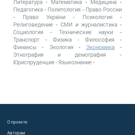
Литература
Математика
Медицина
-
-
-
Педагогика
Политология
Право России
-
-
Право України
Психология
-
-
-
Религоведение
СМИ и журналистика
-
-
Социология
Технические науки
-
-
Транспорт
Физика
Философия
-
-
-
Финансы
Экология
Экономика
-
-
-
Этнография и демография
-
Юриспруденция
Языкознание
-
-
О проекте
Авторам