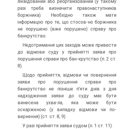
ліквідований або реорганізований (у такому
разі треба визначити правонаступників
боржника). Необхідно також мати
інформацію про те, що стосов-но боржника
не порушено (вже порушено) справу про
банкрутство.
Недотримання цих заходів може привести
до відмови суду у прийнятті заяви про
порушення справи про бан-крутство (п. 2 ст.
8).
Щодо прийняття, відмови чи повернення
заяви про порушення справи про
банкрутство не пізніше п'яти днів з дня
надходження заяви до суду має бути
винесена ухва-ла, яка може бути
оскарженою (у випадку відмови чи по-
вернення) (ст. ст. 8, 9).
У разі прийняття заяви судом (п. 1 ст. 11):