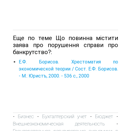
Еще по теме Що повинна містити
заява про порушення справи про
банкрутство?:
Е.Ф. Борисов. Хрестоматия по
экономической теории / Сост. Е.Ф. Борисов.
- М.: Юристъ, 2000. - 536 с., 2000
Бизнес
Бухгалтерский учет
Бюджет
-
-
-
-
Внешнеэкономическая деятельность
-
Государственное регулирование экономики в