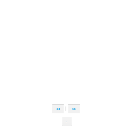
|
<<
>>
↑