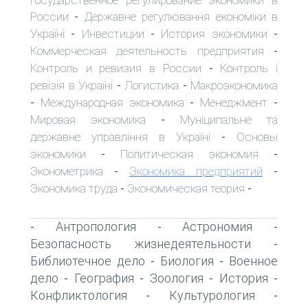
России
Державне регулювання економіки в
-
Україні
Инвестиции
История экономики
-
-
-
Коммерческая деятельность предприятия
-
Контроль и ревизия в России
Контроль і
-
ревізія в Україні
Логистика
Макроэкономика
-
-
Международная экономика
Менеджмент
-
-
-
Мировая экономика
Муніципальне та
-
державне управління в Україні
Основы
-
экономики
Политическая экономия
-
-
Эконометрика
Экономика предприятий
-
-
Экономика труда
Экономическая теория
-
-
Антропология
Астрономия
-
-
-
Безопасность жизнедеятельности
-
Библиотечное дело
Биология
Военное
-
-
дело
География
Зоология
История
-
-
-
-
Конфликтология
Культурология
-
-