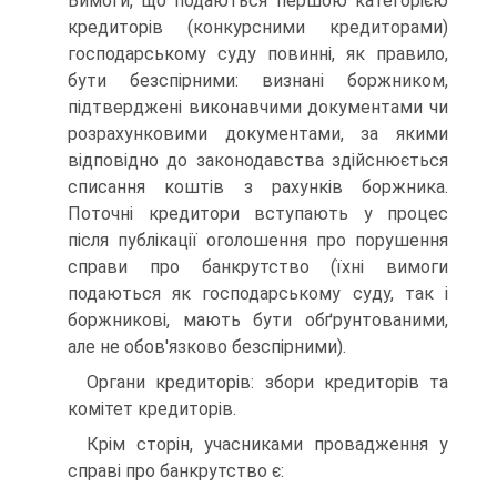
Вимоги, що подаються першою категорією
кредиторів (конкурсними кредиторами)
господарському суду повинні, як правило,
бути безспірними: визнані боржником,
підтверджені виконавчими документами чи
розрахунковими документами, за якими
відповідно до законодавства здійснюється
списання коштів з рахунків боржника.
Поточні кредитори вступають у процес
після публікації оголошення про порушення
справи про банкрутство (їхні вимоги
подаються як господарському суду, так і
боржникові, мають бути обґрунтованими,
але не обов'язково безспірними).
Органи кредиторів: збори кредиторів та
комітет кредиторів.
Крім сторін, учасниками провадження у
справі про банкрутство є: