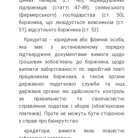
цінних паперів (ст. 46), індивідуальних
підприємців (статті 47-49), селянського
(фермерського) господарства (ст. 50),
боржника, що ліквідується власником (ст.
51), відсутнього боржника (ст. 52).
Кредитор - юридична або фізична особа,
яка має у встановленому порядку
підтверджені документами вимоги щодо
грошових зобов'язань до боржника, щодо
виплати заборгованості по заробітній платі
працівникам боржника, а також органи
державної податкової служби та інші
державні органи, які здійснюють контроль
за правильністю та своєчасністю
справляння податків і зборів (обов'язкових
платежів). Проте не можуть бути стороною
у справі про банкрутство:
кредитори, вимоги яких повністю