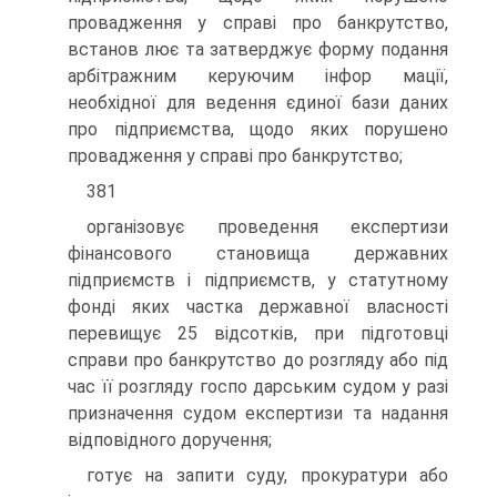
провадження у справі про банкрутство,
встанов лює та затверджує форму подання
арбітражним керуючим інфор мації,
необхідної для ведення єдиної бази даних
про підприємства, щодо яких порушено
провадження у справі про банкрутство;
381
організовує проведення експертизи
фінансового становища державних
підприємств і підприємств, у статутному
фонді яких частка державної власності
перевищує 25 відсотків, при підготовці
справи про банкрутство до розгляду або під
час її розгляду госпо дарським судом у разі
призначення судом експертизи та надання
відповідного доручення;
готує на запити суду, прокуратури або