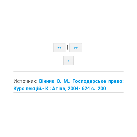
|
<<
>>
↑
Источник:
Вінник О. М.. Господарське право:
Курс лекцій.- К.: Атіка,.2004- 624 с. .200