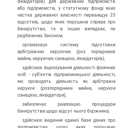
ліквідаторів) для державних підприємств
або підприємств, у статутному фонді яких
частка державної власності перевищує 25
відсотків, щодо яких порушена справа про
банкрутство, та в інших випадках, пе
редбачених Законом;
організовує систему підготовки
арбітражних керуючих (роз порядників
майна, керуючих санацією, ліквідаторів);
здійснює ліцензування діяльності фізичних
осіб - суб'єктів підприємницької діяльності,
які проводять діяльність як арбітражні
керуючі (розпорядники майна, керуючі
санацією, ліквідатори);
забезпечує реалізацію процедури
банкрутства щодо відсут нього боржника;
здійснює ведення єдиної бази даних про
підприємства, щодо яких порушено