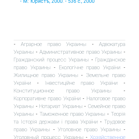
- М.: Юристъ, 2000. - 536 с., 2000
Аграрное право Украины
Адвокатура
-
-
Украины
Административное право Украины
-
-
Гражданский процесс Украины
Гражданское
-
право Украины
Екологічне право України
-
-
Жилищное право Украины
Земельне право
-
України
Інвестиційне право України
-
-
Конституционное право Украины
-
Корпоративне право України
Налоговое право
-
Украины
Нотариат Украины
Семейное право
-
-
Украины
Таможенное право Украины
Теорія
-
-
та Історія держави і права України
Трудовое
-
право Украины
Уголовное право Украины
-
-
Уголовный процесс Украины
Хозяйственное
-