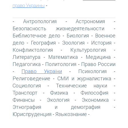
право Украины
-
Антропология
Астрономия
-
-
-
Безопасность жизнедеятельности
-
Библиотечное дело
Биология
Военное
-
-
дело
География
Зоология
История
-
-
-
-
Конфликтология
Культурология
-
-
Литература
Математика
Медицина
-
-
-
Педагогика
Политология
Право России
-
-
Право України
Психология
-
-
-
Религоведение
СМИ и журналистика
-
-
Социология
Технические науки
-
-
Транспорт
Физика
Философия
-
-
-
Финансы
Экология
Экономика
-
-
-
Этнография и демография
-
Юриспруденция
Языкознание
-
-