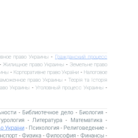
вное право Украины
Гражданский процесс
-
Жилищное право Украины
Земельне право
-
-
аины
Корпоративне право України
Налоговое
-
-
аможенное право Украины
Теорія та Історія
-
раво Украины
Уголовный процесс Украины
-
-
ьности
Библиотечное дело
Биология
-
-
-
турология
Литература
Математика
-
-
-
о України
Психология
Религоведение
-
-
-
нспорт
Физика
Философия
Финансы
-
-
-
-