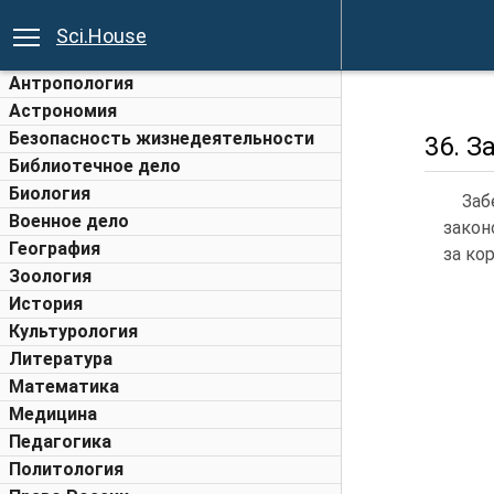
Sci.House
Антропология
Астрономия
Безопасность жизнедеятельности
36. З
Библиотечное дело
Биология
Заб
Военное дело
закон
География
за ко
Зоология
История
Культурология
Литература
Математика
Медицина
Педагогика
Политология