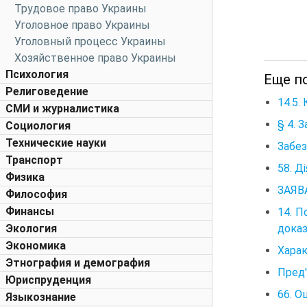
Трудовое право Украины
Уголовное право Украины
Уголовный процесс Украины
Хозяйственное право Украины
Психология
Еще по
Религоведение
14.5.
СМИ и журналистика
§ 4. 
Социология
Технические науки
Забез
Транспорт
58. Д
Физика
ЗАЯВА
Философия
Финансы
14. П
доказ
Экология
Экономика
Харак
Этнография и демография
Пред'
Юриспруденция
66. О
Языкознание