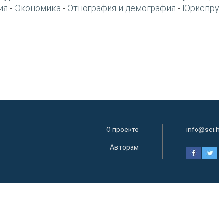
ия
Экономика
Этнография и демография
Юриспру
-
-
-
О проекте
info@sci.
Авторам