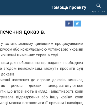
Помощь проекту
<<
↑
>>
печення доказів.
я у встановленому цивільним процесуальним
аріусом або консульською установою України
ирішенні цивільних справ в суді.
стави для побоювання, що надання необхідних
ане згодом неможливим, можуть просити суд
 доказів.
ченні належних до справи доказів виникає,
 як речові докази використовуються
ти, що втрачають вигляд і властивості, коли
тривале відрядження або іншу країну, коли
 місці можна встановити її причини і наслідки,