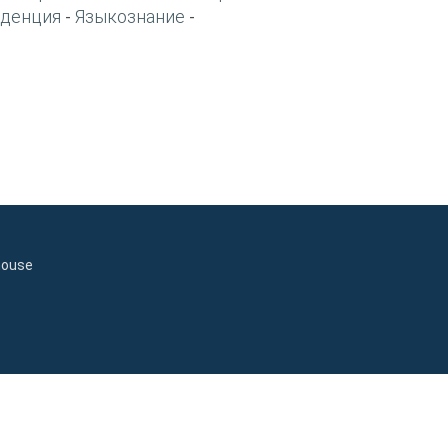
денция
Языкознание
-
-
house