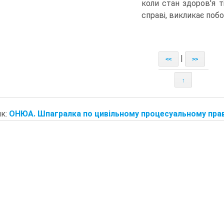
коли стан здоров'я т
справі, викликає побою
|
<<
>>
↑
к:
ОНЮА. Шпагралка по цивільному процесуальному праву