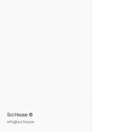
Sci.House ©
info@sci.house