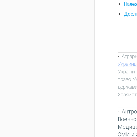
Належ
Дослі
Аграр
-
Украин
України
право У
держави
Хозяйст
Антро
-
Военно
Медиц
СМИ и 