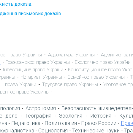
ність доказів.
дження письмових доказів
ное право Украины
Адвокатура Украины
Администрати
-
-
ы
Гражданское право Украины
Екологічне право України
-
-
Інвестиційне право України
Конституционное право Укр
-
-
краины
Нотариат Украины
Семейное право Украины
Т
-
-
-
 і права України
Трудовое право Украины
Уголовное п
-
-
венное право Украины
-
пология
Астрономия
Безопасность жизнедеятел
-
-
е дело
География
Зоология
История
Куль
-
-
-
-
ина
Педагогика
Политология
Право России
Прав
-
-
-
-
журналистика
Социология
Технические науки
Тра
-
-
-