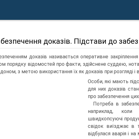
абезпечення доказів. Підстави до забез
езпеченням доказів називається оперативне закріпленн
ом порядку відомостей про факти, здійснене суддею, нот
рдоном, з метою використання їх як доказів при розгляді і в
Особи, які мають під
для них доказів ст
про забезпечення цих
Потреба в забезпе
наприклад, коли
швидкопсуючі продук
свідок виїзджає в 
відбулася аварія і на