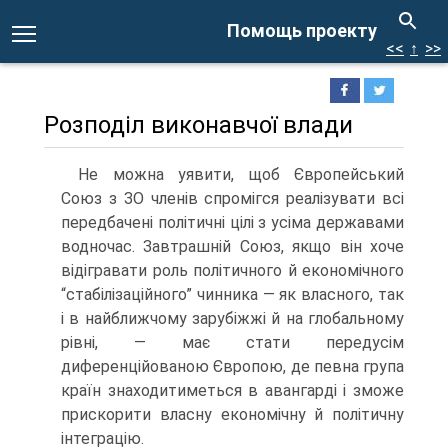
Помощь проекту
<<
↑
>>
Розподіл виконавчої влади
Не можна уявити, щоб Європейський
Союз з ЗО членів спромігся реалізувати всі
передбачені політичні цілі з усіма державами
водночас. Завтрашній Союз, якщо він хоче
відігравати роль політичного й економічного
“стабілізаційного” чинника — як власного, так
і в найближчому зарубіжжі й на глобальному
рівні, — має стати передусім
диференційованою Європою, де певна група
країн знаходитиметься в авангарді і зможе
прискорити власну економічну й політичну
інтеграцію.