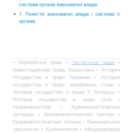
система органів виконавчої влади.
1. Поняття виконавчої влади і система її
органів
Европейское право
Зарубежное право
-
-
-
Инвестиционное право Казахстана
История
-
государства и права Германии
История
-
государства и права зарубежных стран
-
История государства и права Р. Беларусь
-
История государства и права США
-
Криминалистика
Криминалистическая
-
методика
Криминалистическая тактика
-
-
Криминалистическая техника
Криминальная
-
сексология
Криминология
Международное
-
-