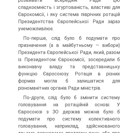
розвивати всередині Ради цю
спадкоємність і згуртованість, властиві для
Єврокомісії, і яку система піврічних ротацій
Президентства Європейської Ради зараз
унеможливлює.
По-перше, слід було б подумати про
призначення (а в майбутньому — вибори)
Президента Європейської Ради, який, разом
із Президентом Єврокомісії, зосередили б
виконавчу владу та представницьку
функцію Євросоюзу. Ротація в різних
формах могла б залишатися для
різноманітних органів Ради міністрів.
По-друге, слід було б змінити систему
головування на ротаційній основі. У
Євросоюзі з ЗО держав можна було б
подумати про систему колективного
головування, наприклад, здійснюваного