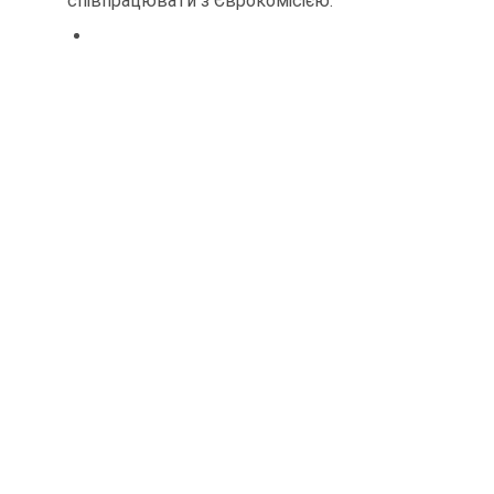
співпрацювати з Єврокомісією.