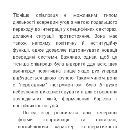
Тісніша співпраця є можливим типом
діяльності всередині угод з метою подальшого
переходу до інтеграції у специфічних секторах,
долаючи ситуації протистояння. Вона має
також непряму політичну й інституційну
функції, адже дозволяє підтримувати новації
всередині системи. Важливо, однак, щоб ця
тісніша співпраця була відкрита ддя всіх: ідея
авангарду позитивна, лише якщо рух уперед
відбувається цілою групою. Таким чином, вона
є “перехідним” інструментом: було б дуже
небезпечно використовувати її для створення
розподільних ліній, формальних бар’єрів і
постійних інституцій.
Потім слід розвивати далі теперішні
форми координації та співпраці,
поглиблюючи характер кооперативного