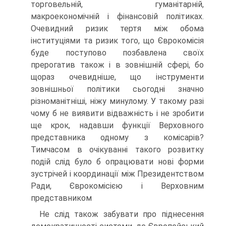
торговельній, гуманітарній,
макроекономічній і фінансовій політиках.
Очевидний ризик тертя між обома
інституціями та ризик того, що Єврокомісія
буде поступово позбавлена своїх
прерогатив також і в зовнішній сфері, бо
щораз очевидніше, що інструменти
зовнішньої політики сьогодні значно
різноманітніші, ніжу минулому. У такому разі
чому б не виявити відважність і не зробити
ще крок, надавши функції Верховного
представника одному з комісарів?
Тимчасом в очікуванні такого розвитку
подій слід було б опрацювати нові форми
зустрічей і координації між Президентством
Ради, Єврокомісією і Верховним
представником
Не слід також забувати про піднесення