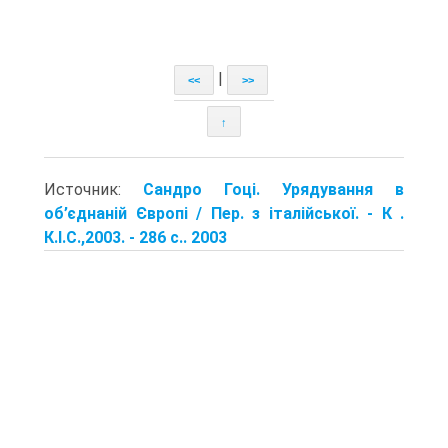
|
<<
>>
↑
Источник:
Сандро Гоці. Урядування в
об’єднаній Європі / Пер. з італійської. - К .
К.І.С.,2003. - 286 с.. 2003