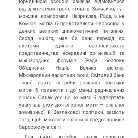
юридичною особою означає відмовитися
від архітектури трьох стовпів. Звичайно, тут
можливі компроміси. Наприклад, Рада, а не
Комісія, могла б представляти Євросоюз у
деяких великих дипломатичних питаннях.
Серед іншого, мав би сенс перехід до
системи єдиного європейського
представництва всередині організацій та
міжнародних форумів (Рада безпеки
Об’єднаних Націй, Велика вісімка,
Міжнародний валютний фонд, Світовий банк
тощо), проте потреби реальної політики
могли б привести і до менш радикальних
рішень. Однак усе це не мало б відвертати
увагу від руху до головної мети — спільної
зовнішньої й безпекової політики, замість
того, щоб множити голоси й представників
Євросоюзу в світі.
Для цього потрібно також подолати