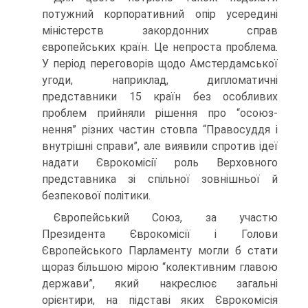
потужний корпоративний опір усередині
міністерств закордонних справ
європейських країн. Це непроста проблема.
У період переговорів щодо Амстердамської
угоди, наприклад, дипломатичні
представники 15 країн без особливих
проблем прийняли рішення про “осоюз-
нення” різних частин стовпа “Правосуддя і
внутрішні справи”, але виявили спротив ідеї
надати Єврокомісії роль Верховного
представника зі спільної зовнішньої й
безпекової політики.
Європейський Союз, за участю
Президента Єврокомісії і Голови
Європейського Парламенту могли б стати
щораз більшою мірою “колективним главою
держави”, який накреслює загальні
орієнтири, на підставі яких Єврокомісія