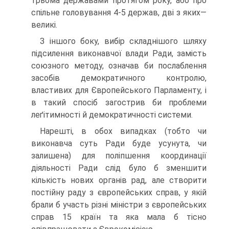
трьома державами протягом року, або про
спільне головування 4-5 держав, дві з яких—
великі.
З іншого боку, вибір складнішого шляху
підсилення виконавчої влади Ради, замість
союзного методу, означав би послаблення
засобів демократичного контролю,
властивих для Європейського Парламенту, і
в такий спосіб загострив би проблеми
леґітимності й демократичності системи.
Нарешті, в обох випадках (тобто чи
виконавча суть Ради буде усунута, чи
залишена) для поліпшення координації
діяльності Ради слід було б зменшити
кількість нових органів рад, але створити
постійну раду з європейських справ, у якій
брали б участь різні міністри з європейських
справ 15 країн та яка мала б тісно