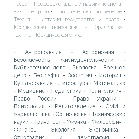
право
Профессиональные навыки юриста
-
-
Римское право
Сравнительное правоведение
-
-
Теория и история государства и права
-
Юридическая психология
Юридическая
-
техника
Юридическая этика
-
-
Антропология
Астрономия
-
-
-
Безопасность жизнедеятельности
-
Библиотечное дело
Биология
Военное
-
-
дело
География
Зоология
История
-
-
-
-
Культурология
Литература
Математика
-
-
Медицина
Педагогика
Политология
-
-
-
-
Право России
Право України
-
-
Психология
Религоведение
СМИ и
-
-
журналистика
Социология
Технические
-
-
науки
Транспорт
Физика
Философия
-
-
-
-
Финансы
Экология
Экономика
-
-
-
Этнография и демография
-