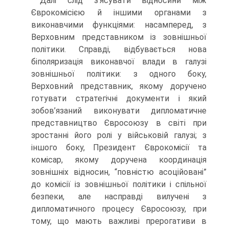
Далі слід з’ясувати відносини між
Єврокомісією й іншими органами з
виконавчими функціями: насамперед, з
Верховним представником із зовнішньої
політики. Справді, відбувається нова
біполяризація виконавчої влади в галузі
зовнішньої політики: з одного боку,
Верховний представник, якому доручено
готувати стратегічні документи і який
зобов’язаний виконувати дипломатичне
представництво Євросоюзу в світі при
зростанні його ролі у військовій галузі; з
іншого боку, Президент Єврокомісії та
комісар, якому доручена координація
зовнішніх відносин, “повністю асоційовані”
до комісії із зовнішньої політики і спільної
безпеки, але насправді вилучені з
дипломатичного процесу Євросоюзу, при
тому, що мають важливі прерогативи в