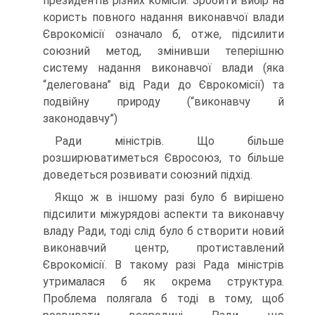
президентів різних комісій. Зробити вибір на
користь повного надання виконавчої влади
Єврокомісії означало б, отже, підсилити
союзний метод, змінивши теперішню
систему надання виконавчої влади (яка
“делегована” від Ради до Єврокомісії) та
подвійну природу (“виконавчу й
законодавчу”)
Ради міністрів. Що більше
розширюватиметься Євросоюз, то більше
доведеться розвивати союзний підхід.
Якщо ж в іншому разі було б вирішено
підсилити міжурядові аспекти та виконавчу
владу Ради, тоді слід було б створити новий
виконавчий центр, протиставлений
Єврокомісії. В такому разі Рада міністрів
утрималася б як окрема структура.
Проблема полягала б тоді в тому, щоб