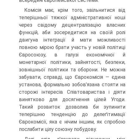
всередині європейської системи.
Комісія має, крім того, звільнитися від
теперішньої тяжкої адміністративної ноші
через свідому децентралізацію власних
функцій, аби зосередитися на своїй ролі
двигуна інтеграції й мати можливості
повною мірою брати участь у новій політиці
Євросоюзу, в галузі економічної й
монетарної політики, зайнятості, безпеки,
зовнішньої політики та оборони. Не можна
забувати, справді, що Єврокомісія — єдина
установа, формально зобов’язана стояти на
сторожі інтересів Співтовариства і діяти
винятково для досягнення цілей Угоди.
Такий розвиток дозволив би зупинити
теперішню тенденцію до делеґітимації
Єврокомісії, яка є нічим іншим, як спробою
послабити цілу союзну побудову.