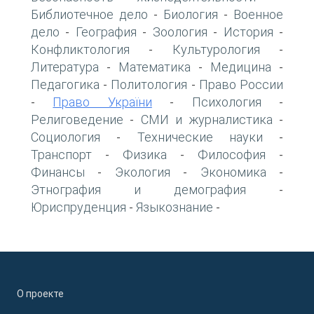
Библиотечное дело
Биология
Военное
-
-
дело
География
Зоология
История
-
-
-
-
Конфликтология
Культурология
-
-
Литература
Математика
Медицина
-
-
-
Педагогика
Политология
Право России
-
-
Право України
Психология
-
-
-
Религоведение
СМИ и журналистика
-
-
Социология
Технические науки
-
-
Транспорт
Физика
Философия
-
-
-
Финансы
Экология
Экономика
-
-
-
Этнография и демография
-
Юриспруденция
Языкознание
-
-
О проекте