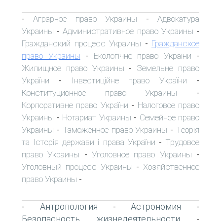
Аграрное право Украины
Адвокатура
-
-
Украины
Административное право Украины
-
-
Гражданский процесс Украины
Гражданское
-
право Украины
Екологічне право України
-
-
Жилищное право Украины
Земельне право
-
України
Інвестиційне право України
-
-
Конституционное право Украины
-
Корпоративне право України
Налоговое право
-
Украины
Нотариат Украины
Семейное право
-
-
Украины
Таможенное право Украины
Теорія
-
-
та Історія держави і права України
Трудовое
-
право Украины
Уголовное право Украины
-
-
Уголовный процесс Украины
Хозяйственное
-
право Украины
-
Антропология
Астрономия
-
-
-
Безопасность жизнедеятельности
-