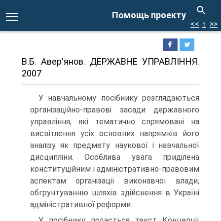
Помощь проекту
<<
↑
>>
В.Б. Авер'янов. ДЕРЖАВНЕ УПРАВЛІННЯ.
2007
У навчальному посібнику розглядаються
організаційно-правові засади державного
управління, які тематично спрямовані на
висвітлення усіх основних напрямків його
аналізу як предмету наукової і навчальної
дисципліни. Особлива увага приділена
конституційним і адміністративно-правовим
аспектам організації виконавчої влади,
обгрунтуванню шляхів здійснення в Україні
адміністративної реформи.
У посібнику подасться текст Концепції