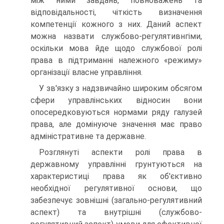
між ними завдань, повноважень та
відповідальності, чіткість визначення
компетенції кожного з них. Даний аспект
можна назвати службово-регулятивнгіми,
оскільки мова йде щодо службової ролі
права в підтриманні належного «режиму»
організації власне управління.
У зв'язку з надзвичайно широким обсягом
сфери управлінських відносин вони
опосередковуються нормами ряду галузей
права, але домінуюче значення має право
адміністративне та державне.
Розглянуті аспекти ролі права в
державному управлінні грунтуються на
характеристиці права як об'єктивно
необхідної регулятивної основи, що
забезпечує зовнішні (загально-регулятивний
аспект) та внутрішні (службово-