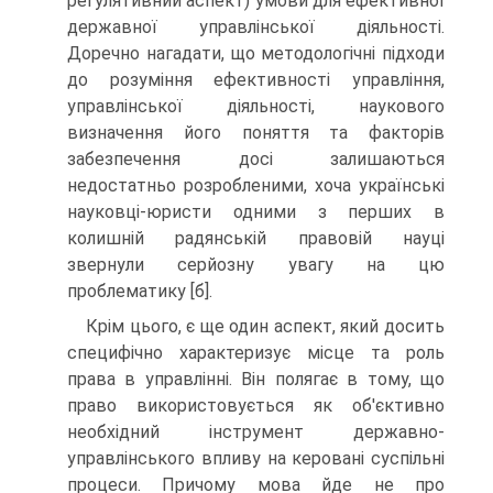
регулятивний аспект) умови для ефективної
державної управлінської діяльності.
Доречно нагадати, що методологічні підходи
до розуміння ефективності управління,
управлінської діяльності, наукового
визначення його поняття та факторів
забезпечення досі залишаються
недостатньо розробленими, хоча українські
науковці-юристи одними з перших в
колишній радянській правовій науці
звернули серйозну увагу на цю
проблематику [б].
Крім цього, є ще один аспект, який досить
специфічно характеризує місце та роль
права в управлінні. Він полягає в тому, що
право використовується як об'єктивно
необхідний інструмент державно-
управлінського впливу на керовані суспільні
процеси. Причому мова йде не про