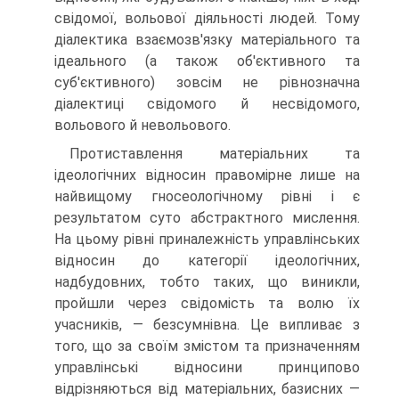
свідомої, вольової діяльності людей. Тому
діалектика взаємозв'язку матеріального та
ідеального (а також об'єктивного та
суб'єктивного) зовсім не рівнозначна
діалектиці свідомого й несвідомого,
вольового й невольового.
Протиставлення матеріальних та
ідеологічних відносин правомірне лише на
найвищому гносеологічному рівні і є
результатом суто абстрактного мислення.
На цьому рівні приналежність управлінських
відносин до категорії ідеологічних,
надбудовних, тобто таких, що виникли,
пройшли через свідомість та волю їх
учасників, — безсумнівна. Це випливає з
того, що за своїм змістом та призначенням
управлінські відносини принципово
відрізняються від матеріальних, базисних —