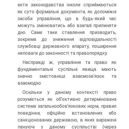
акти законодавства інколи сприймаються
як суто формальні документи, як допоміжні
засоби управління, що в будь-який час
можуть змінюватись або взагалі припиняти
дію. Саме таке ставлення призводить,
зокрема до зниження відповідальності
службовці державного апарату, поширення
неповаги до законності та правопорядку.
Насправді ж, управління та право як
фундаментальні суспільні явища мають
значно змістовніші взаємозв'язок та
взаємодію.
Оскільки у даному контексті право
розуміється як об'єктивно детермінована
система загальнообов'язкових норм, правил
поведінки, офіційно встановлених або
санкціонованих державою, в яких виражені
пануючі у даному суспільстві (через