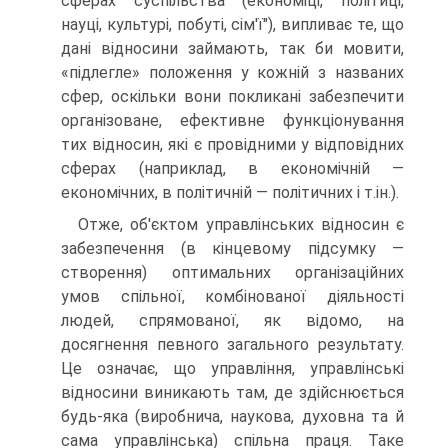
сферах суспільства (економіці, політиці,
науці, культурі, побуті, сім'ї"), випливає те, що
дані відносини займають, так би мовити,
«підлегле» положення у кожній з названих
сфер, оскільки вони покликані забезпечити
організоване, ефективне функціонування
тих відносин, які є провідними у відповідних
сферах (наприклад, в економічній —
економічних, в політичній — політичних і т.ін.).
Отже, об'єктом управлінських відносин є
забезпечення (в кінцевому підсумку —
створення) оптимальних організаційних
умов спільної, комбінованої діяльності
людей, спрямованої, як відомо, на
досягнення певного загального результату.
Це означає, що управління, управлінські
відносини виникають там, де здійснюється
будь-яка (виробнича, наукова, духовна та й
сама управлінська) спільна праця. Таке