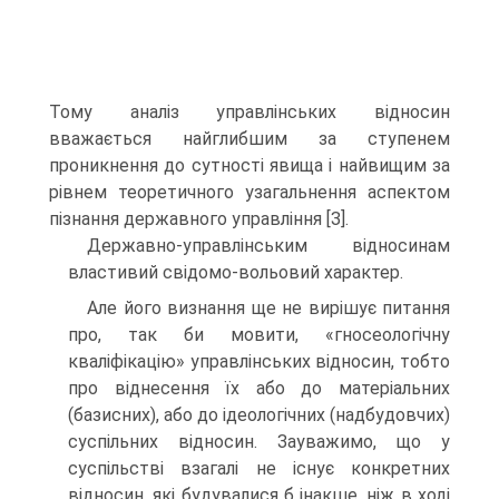
Тому аналіз управлінських відносин
вважається найглибшим за ступенем
проникнення до сутності явища і найвищим за
рівнем теоретичного узагальнення аспектом
пізнання державного управління [З].
Державно-управлінським відносинам
властивий свідомо-вольовий характер.
Але його визнання ще не вирішує питання
про, так би мовити, «гносеологічну
кваліфікацію» управлінських відносин, тобто
про віднесення їх або до матеріальних
(базисних), або до ідеологічних (надбудовчих)
суспільних відносин. Зауважимо, що у
суспільстві взагалі не існує конкретних
відносин, які будувалися б інакше, ніж в ході