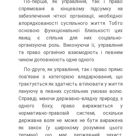
По-перше, як управління, так і право
спрямовані в кінцевому підсумку на
забезпечення чіткої організації, необхідної
впорядкованості суспільного життя. Тобто
основою функціональної близькості цих
явищ є спільна для них соціально-
організуюча роль. Виконуючи її, управління
та право органічно взаємодіють і певним
чином доповнюють одне одного.
По-друге, як управління, так і право прямо
пов'язані з категорією владарювання, що
трактується як здатність втілювати у життя
пануючу в певних суспільних умовах волю.
Справді, маючи державно-владну природу, з
одного боку, право виражається у
нормативно-правовій системі, оскільки
державна воля не може не бути виражена
як закон (у широкому розумінні цього
терміну), що має державний захист,