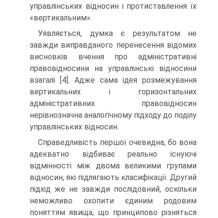
управлінських відносин і протиставлення їх
«вертикальним».
Уявляється, думка є результатом не
завжди виправданого перенесення відомих
висновків вчення про адміністративні
правовідносини на управлінські відносини
взагалі [4]. Адже сама ідея розмежування
вертикальних і горизонтальних
адміністративних правовідносин
нерівнозначна аналогічному підходу до поділу
управлінських відносин.
Справедливість першої очевидна, бо вона
адекватно відбиває реально існуючі
відмінності між двома великими групами
відносин, які підлягають класифікації. Другий
підхід же не завжди послідовний, оскільки
неможливо охопити єдиним родовим
поняттям явища, що принципово різняться