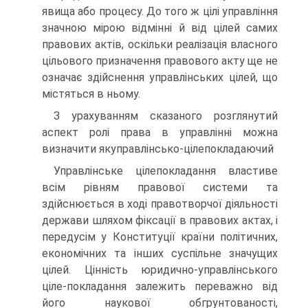
явища або процесу. До того ж цілі управління
значною мірою відмінні й від цілей самих
правових актів, оскільки реалізація власного
цільового призначення правового акту ще не
означає здійснення управлінських цілей, що
містяться в ньому.
З урахуванням сказаного розглянутий
аспект ролі права в управлінні можна
визначити якуправлінсько-цілепокладаючий
Управлінське цілепокладання властиве
всім рівням правової системи та
здійснюється в ході правотворчої діяльності
держави шляхом фіксації в правових актах, і
передусім у Конституції країни політичних,
економічних та інших суспільне значущих
цілей. Цінність юридично-управлінського
ціле-покладання залежить переважно від
його наукової обгрунтованості,