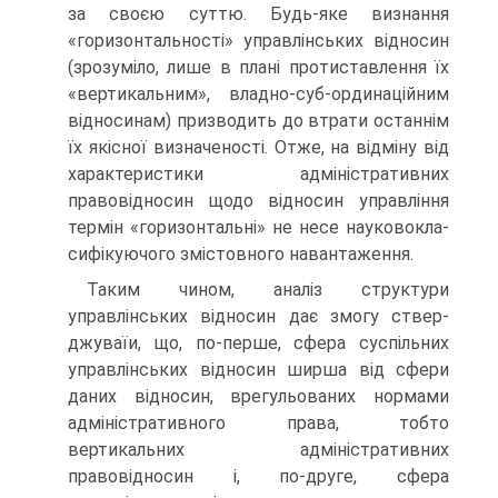
за своєю суттю. Будь-яке визнання
«горизонтальності» управлінських відносин
(зрозуміло, лише в плані протиставлення їх
«вертикальним», владно-суб-ординаційним
відносинам) призводить до втрати останнім
їх якісної визначеності. Отже, на відміну від
характеристики адміністративних
правовідносин щодо відносин управління
термін «горизонтальні» не несе науковокла-
сифікуючого змістовного навантаження.
Таким чином, аналіз структури
управлінських відносин дає змогу ствер-
джуваїи, що, по-перше, сфера суспільних
управлінських відносин ширша від сфери
даних відносин, врегульованих нормами
адміністративного права, тобто
вертикальних адміністративних
правовідносин і, по-друге, сфера