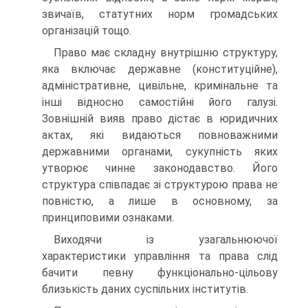
звичаїв, статутних норм громадських
організацій тощо.
Право має складну внутрішню структуру,
яка включає державне (конституційне),
адміністративне, цивільне, кримінальне та
інші відносно самостійні його галузі.
Зовнішній вияв право дістає в юридичних
актах, які видаються повноважними
державними органами, сукупність яких
утворює чинне законодавство. Його
структура співпадає зі структурою права не
повністю, а лише в основному, за
принциповими ознаками.
Виходячи із узагальнюючої
характеристики управління та права слід
бачити певну функціонально-цільову
близькість даних суспільних інститутів.