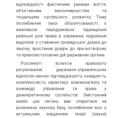
відповідності фактичним умовам життя,
об'єктивним закономірностям та
тенденціям суспільного розвитку Тому
поглиблення такої обгрунтованості є
важливою передумовою підвищення
реальної ролі права в управлінні, подолання
ііедопіків у ставленні громадської думки до
закону, зростання довіри до пра-вотворчих
та правозастосовчих дій державних органів.
Розглянуті аспекти правового
регулювання державно-управлінських
відносин наочно підтверджують складність,
комплексність характеру взаємозв'язку та
взаємодії управління та права у
демократичному суспільстві. Змістовний
аналіз цих питань має опиратися на
розвинену наукову базу, поглиблення якої є
актуальним завданням теорії (науки)