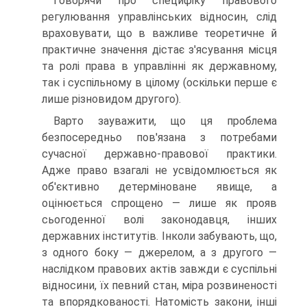
Говорячи про специфіку правового
регулювання управлінських відносин, слід
враховувати, що в важливе теоретичне й
практичне значення дістає з'ясування місця
та ролі права в управлінні як державному,
так і суспільному в цілому (оскільки перше є
лише різновидом другого).
Варто зауважити, що ця проблема
безпосередньо пов'язана з потребами
сучасної державно-правової практики.
Адже право взагалі не усвідомлюється як
об'єктивно детерміноване явище, а
оцінюється спрощено — лише як прояв
сьогоденної волі законодавця, інших
державних інститутів. Інколи забувають, що,
з одного боку — джерелом, а з другого —
наслідком правових актів завжди є суспільні
відносини, їх певний стан, міра розвиненості
та впорядкованості. Натомість закони, інші