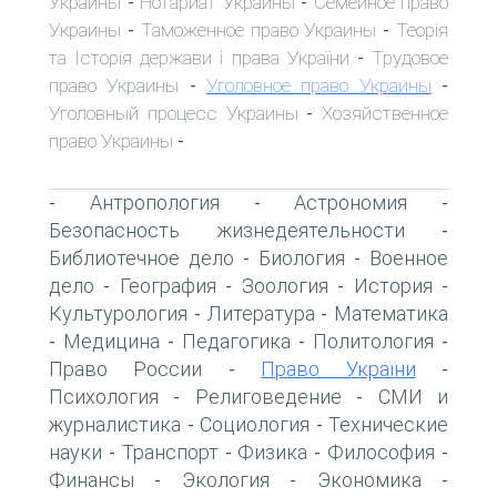
Украины
Нотариат Украины
Семейное право
-
-
Украины
Таможенное право Украины
Теорія
-
-
та Історія держави і права України
Трудовое
-
право Украины
Уголовное право Украины
-
-
Уголовный процесс Украины
Хозяйственное
-
право Украины
-
Антропология
Астрономия
-
-
-
Безопасность жизнедеятельности
-
Библиотечное дело
Биология
Военное
-
-
дело
География
Зоология
История
-
-
-
-
Культурология
Литература
Математика
-
-
Медицина
Педагогика
Политология
-
-
-
-
Право России
Право України
-
-
Психология
Религоведение
СМИ и
-
-
журналистика
Социология
Технические
-
-
науки
Транспорт
Физика
Философия
-
-
-
-
Финансы
Экология
Экономика
-
-
-