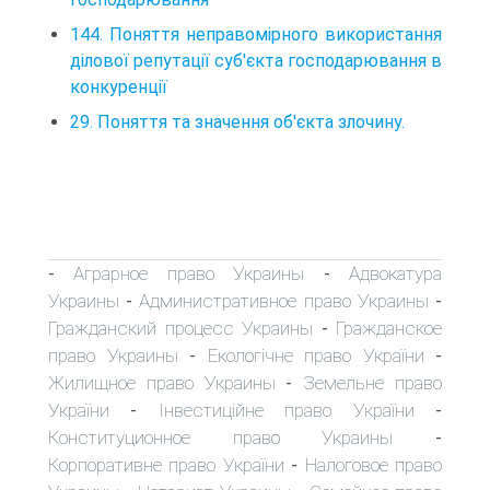
144. Поняття неправомірного використання
ділової репутації суб'єкта господарювання в
конкуренції
29. Поняття та значення об'єкта злочину.
Аграрное право Украины
Адвокатура
-
-
Украины
Административное право Украины
-
-
Гражданский процесс Украины
Гражданское
-
право Украины
Екологічне право України
-
-
Жилищное право Украины
Земельне право
-
України
Інвестиційне право України
-
-
Конституционное право Украины
-
Корпоративне право України
Налоговое право
-