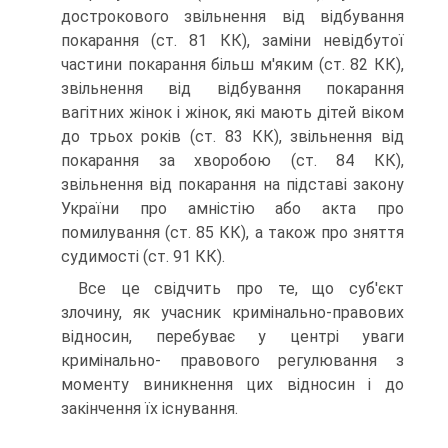
дострокового звільнення від відбування
покарання (ст. 81 КК), заміни невідбутої
частини покарання більш м'яким (ст. 82 КК),
звільнення від відбування покарання
вагітних жінок і жінок, які мають дітей віком
до трьох років (ст. 83 КК), звільнення від
покарання за хворобою (ст. 84 КК),
звільнення від покарання на підставі закону
України про амністію або акта про
помилування (ст. 85 КК), а також про зняття
судимості (ст. 91 КК).
Все це свідчить про те, що суб'єкт
злочину, як учасник кримінально-правових
відносин, перебуває у центрі уваги
кримінально- правового регулювання з
моменту виникнення цих відносин і до
закінчення їх існування.