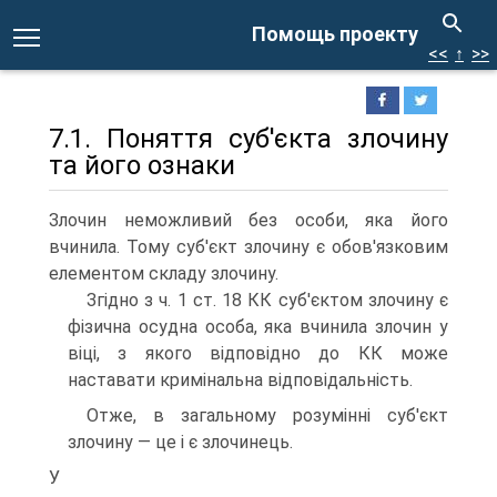
Помощь проекту
<<
↑
>>
7.1. Поняття суб'єкта злочину
та його ознаки
Злочин неможливий без особи, яка його
вчинила. Тому суб'єкт злочину є обов'язковим
елементом складу злочину.
Згідно з ч. 1 ст. 18 КК суб'єктом злочину є
фізична осудна особа, яка вчинила злочин у
віці, з якого відповідно до КК може
наставати кримінальна відповідальність.
Отже, в загальному розумінні суб'єкт
злочину — це і є злочинець.
У