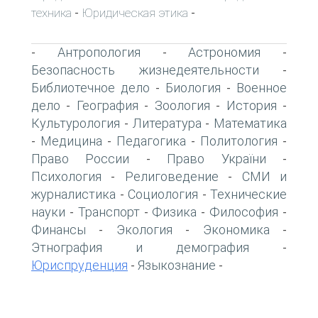
техника
Юридическая этика
-
-
Антропология
Астрономия
-
-
-
Безопасность жизнедеятельности
-
Библиотечное дело
Биология
Военное
-
-
дело
География
Зоология
История
-
-
-
-
Культурология
Литература
Математика
-
-
Медицина
Педагогика
Политология
-
-
-
-
Право России
Право України
-
-
Психология
Религоведение
СМИ и
-
-
журналистика
Социология
Технические
-
-
науки
Транспорт
Физика
Философия
-
-
-
-
Финансы
Экология
Экономика
-
-
-
Этнография и демография
-
Юриспруденция
Языкознание
-
-