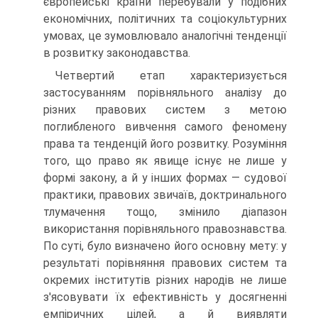
європейські країни перебували у подібних
економічних, політичних та соціокультурних
умовах, це зумовлювало аналогічні тенденції
в розвитку законодавства.
Четвертий етап характеризується
застосуванням порівняльного аналізу до
різних правових систем з метою
поглибленого вивчення самого феномену
права та тенденцій його розвитку. Розуміння
того, що право як явище існує не лише у
формі закону, а й у інших формах — судової
практики, правових звичаїв, доктринального
тлумачення тощо, змінило діапазон
використання порівняльного правознавства.
По суті, було визначено його основну мету: у
результаті порівняння правових систем та
окремих інститутів різних народів не лише
з'ясовувати їх ефективність у досягненні
емпіричних цілей, а й виявляти