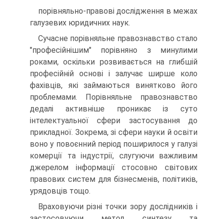
порівняльно-правові дослідження в межах
галузевих юридичних наук.
Сучасне порівняльне правознавство стало
"професійнішим" порівняно з минулими
роками, оскільки розвивається на глибшій
професійній основі і залучає ширше коло
фахівців, які займаються винятково його
проблемами. Порівняльне правознавство
дедалі активніше проникає із суто
інтелектуальної сфери застосування до
прикладної. Зокрема, зі сфери науки й освіти
воно у повоєнний період поширилося у галузі
комерції та індустрії, слугуючи важливим
джерелом інформації стосовно світових
правових систем для бізнесменів, політиків,
урядовців тощо.
Враховуючи різні точки зору дослідників і
застосовуючи метод синтезу та