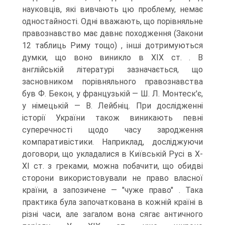
науковців, які вивчають цю проблему, немає
одностайності. Одні вважають, що порівняльне
правознавство має давнє походження (Закони
12 таблиць Риму тощо) , інші дотримуються
думки, що воно виникло в XIX ст. . В
англійській літературі зазначається, що
засновником порівняльного правознавства
був Ф. Бекон, у французькій — Ш. Л. Монтеск'є,
у німецькій — В. Лейбніц. При дослідженні
історії України також виникають певні
суперечності щодо часу зародження
компаративістики. Наприклад, досліджуючи
договори, що укладалися в Київській Русі в X-
XI ст. з греками, можна побачити, що обидві
сторони використовували не право власної
країни, а запозичене — "чуже право" . Така
практика була започаткована в кожній країні в
різні часи, але загалом вона сягає античного