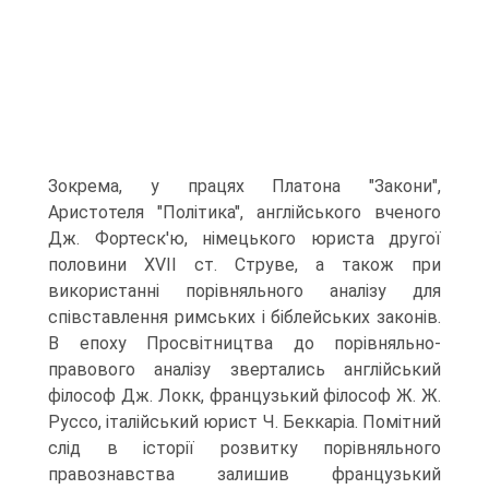
Зокрема, у працях Платона "Закони",
Аристотеля "Політика", англійського вченого
Дж. Фортеск'ю, німецького юриста другої
половини XVII ст. Струве, а також при
використанні порівняльного аналізу для
співставлення римських і біблейських законів.
В епоху Просвітництва до порівняльно-
правового аналізу звертались англійський
філософ Дж. Локк, французький філософ Ж. Ж.
Руссо, італійський юрист Ч. Беккаріа. Помітний
слід в історії розвитку порівняльного
правознавства залишив французький