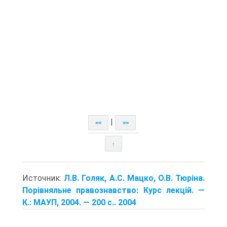
|
<<
>>
↑
Источник:
Л.В. Голяк, А.С. Мацко, О.В. Тюріна.
Порівняльне правознавство: Курс лекцій. —
К.: МАУП, 2004. — 200 с.. 2004