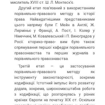
мислитель XVIII ст. Ш. Л. Монтеск'є.
Другий етап пов'язаний з використанням
порівняльно-правового методу в історії
права. Найвидатнішими представниками
цього напряму були Г. Мейн в Англії, Ж.
Лерміньє у Франції, А. Пост, I. Колер у
Німеччині, М. Ковалевський і П. Виноградов у
Росії. кторико-право- вим було також
спрямування першої кафедри порівняльного
правознавства та перших журналів з
порівняльного правознавства.
Третій етап — це застосування
порівняльно-правового методу як
інструменту законотворчості, зокрема
кодифікації. !стотний імпульс його розвитку
додала, зокрема, широкомасштабна робота
з кодифікації, що розгорнулась у різних
країнах Європи на початку XIX ст. Оскільки