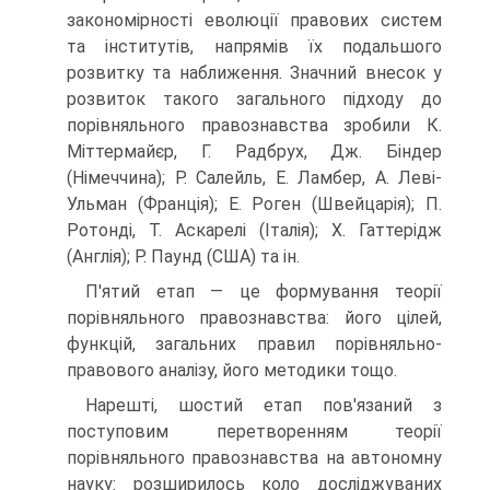
закономірності еволюції правових систем
та інститутів, напрямів їх подальшого
розвитку та наближення. Значний внесок у
розвиток такого загального підходу до
порівняльного правознавства зробили К.
Міттермайєр, Г. Радбрух, Дж. Біндер
(Німеччина); Р. Салейль, Е. Ламбер, А. Леві-
Ульман (Франція); Е. Роген (Швейцарія); П.
Ротонді, Т. Аскарелі (Італія); X. Гаттерідж
(Англія); Р. Паунд (США) та ін.
П'ятий етап — це формування теорії
порівняльного правознавства: його цілей,
функцій, загальних правил порівняльно-
правового аналізу, його методики тощо.
Нарешті, шостий етап пов'язаний з
поступовим перетворенням теорії
порівняльного правознавства на автономну
науку: розширилось коло досліджуваних