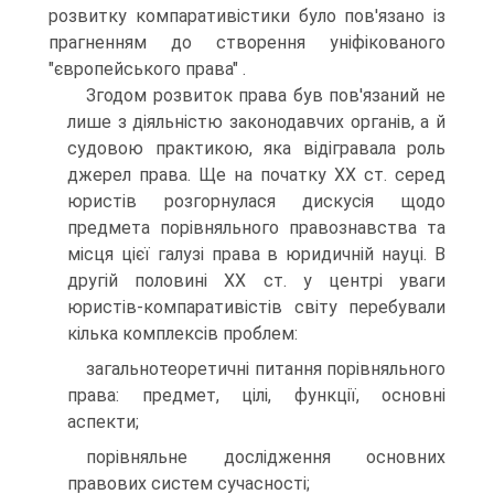
розвитку компаративістики було пов'язано із
прагненням до створення уніфікованого
"європейського права" .
Згодом розвиток права був пов'язаний не
лише з діяльністю законодавчих органів, а й
судовою практикою, яка відігравала роль
джерел права. Ще на початку XX ст. серед
юристів розгорнулася дискусія щодо
предмета порівняльного правознавства та
місця цієї галузі права в юридичній науці. В
другій половині XX ст. у центрі уваги
юристів-компаративістів світу перебували
кілька комплексів проблем:
загальнотеоретичні питання порівняльного
права: предмет, цілі, функції, основні
аспекти;
порівняльне дослідження основних
правових систем сучасності;