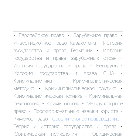
Европейское право
Зарубежное право
-
-
-
Инвестиционное право Казахстана
История
-
государства и права Германии
История
-
государства и права зарубежных стран
-
История государства и права Р. Беларусь
-
История государства и права США
-
Криминалистика
Криминалистическая
-
методика
Криминалистическая тактика
-
-
Криминалистическая техника
Криминальная
-
сексология
Криминология
Международное
-
-
право
Профессиональные навыки юриста
-
-
Римское право
Сравнительное правоведение
-
-
Теория и история государства и права
-
Юридическая психология
Юридическая
-