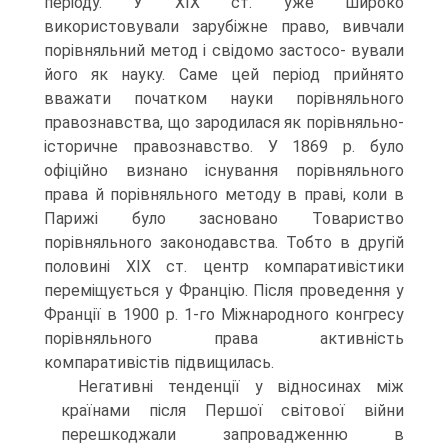
періоду. У XIX ст. уже широко
використовували зарубіжне право, вивчали
порівняльний метод і свідомо застосо- вували
його як науку. Саме цей період прийнято
вважати початком науки порівняльного
правознавства, що зародилася як порівняльно-
історичне правознавство. У 1869 р. було
офіційно визнано існування порівняльного
права й порівняльного методу в праві, коли в
Парижі було засновано Товариство
порівняльного законодавства. Тобто в другій
половині XIX ст. центр компаративістики
переміщується у Францію. Після проведення у
Франції в 1900 р. 1-го Міжнародного конгресу
порівняльного права активність
компаративістів підвищилась.
Негативні тенденції у відносинах між
країнами після Першої світової війни
перешкоджали запровадженню в