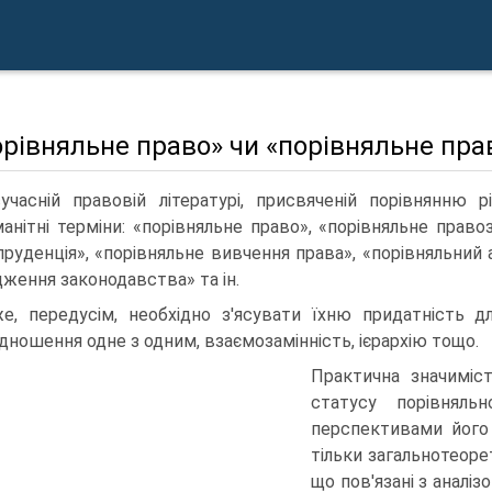
орівняльне право» чи «порівняльне пр
учасній правовій літературі, присвяченій порівнянню
манітні терміни: «порівняльне право», «порівняльне право
руденція», «порівняльне вивчення права», «порівняльний а
дження законодавства» та ін.
е, передусім, необхідно з'ясувати їхню придатність д
ідношення одне з одним, взаємозамінність, ієрархію тощо.
Практична значиміс
статусу порівняльн
перспективами його
тільки загальнотеоре
що пов'язані з аналі