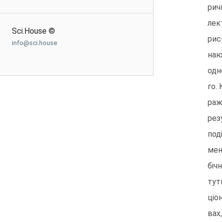
рич
лек
Sci.House ©
рис
info@sci.house
наю
одн
го.
раж
рез
под
мен
біч
тут
ціо
вах