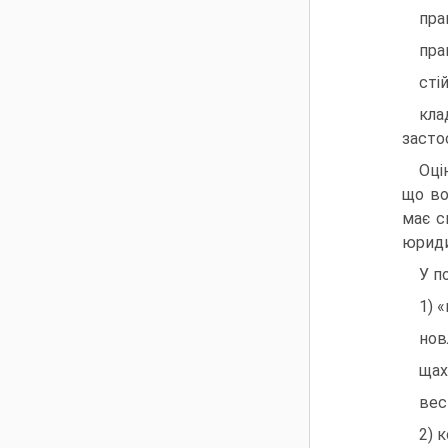
пра
пра
сті
кла
засто
Оці
що во
має с
юриди
У п
1) 
нов
щах
вес
2) 