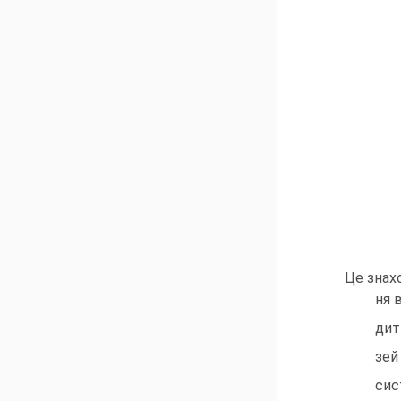
Це знах
ня 
дит
зей
сис