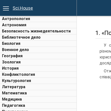
Sci.House
Антропология
Астрономия
Безопасность жизнедеятельности
1. «П
Библиотечное дело
Биология
У с
Военное дело
різно
География
юрисп
Зоология
дослі
История
Отж
Конфликтология
співв
Культурология
Литература
Математика
Медицина
Педагогика