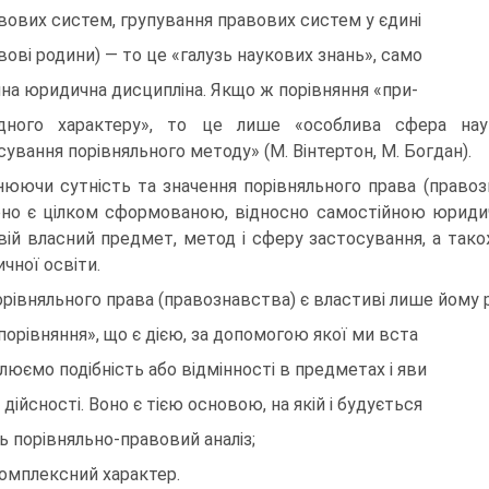
вових систем, групування правових систем у єдині
вові родини) — то це «галузь наукових знань», само
йна юридична дисципліна. Якщо ж порівняння «при-
дного характеру», то це лише «особлива сфера на
сування порівняльного методу» (М. Вінтертон, М. Богдан).
нюючи сутність та значення порівняльного права (правоз
но є цілком сформованою, відносно самостійною юриди
вій власний предмет, метод і сферу застосування, а так
чної освіти.
орівняльного права (правознавства) є властиві лише йому 
«порівняння», що є дією, за допомогою якої ми вста
люємо подібність або відмінності в предметах і яви
 дійсності. Воно є тією основою, на якій і будується
ь порівняльно-правовий аналіз;
комплексний характер.