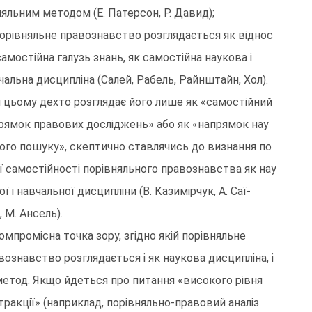
няльним методом (Е. Патерсон, Р. Давид);
Порівняльне правознавство розглядається як віднос
самостійна галузь знань, як самостійна наукова і
чальна дисципліна (Салей, Рабель, Райнштайн, Хол).
 цьому дехто розглядає його лише як «самостійний
рямок правових досліджень» або як «напрямок нау
ого пошуку», скептично ставлячись до визнання по
ї самостійності порівняльного правознавства як нау
ої і навчальної дисципліни (В. Казимірчук, А. Саї-
, М. Ансель).
Компромісна точка зору, згідно якій порівняльне
вознавство розглядається і як наукова дисципліна, і
метод. Якщо йдеться про питання «високого рівня
тракції» (наприклад, порівняльно-правовий аналіз