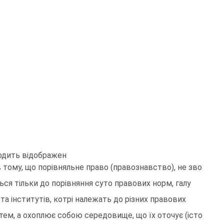
одить відображен
в тому, що порівняльне право (правознавство), не зво
ься тільки до порівняння суто правових норм, галу
 та інститутів, котрі належать до різних правових
тем, а охоплює собою середовище, що їх оточує (істо