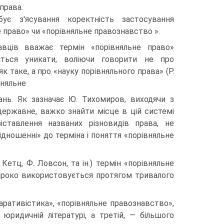
 права.
бує з'ясування коректність застосування
е право» чи «порівняльне правознавство ».
вців вважає термін «порівняльне право»
ється уникати, воліючи говорити не про
к таке, а про «науку порівняльного права» (Р.
вняльне
ань. Як зазначає Ю. Тихомиров, виходячи з
державне, важко знайти місце в цій системі
іставлення названих різновидів права, не
дношенні» до терміна і поняття «порівняльне
 Кетц, Ф. Ловсон, та ін.) термін «порівняльне
ироко використовується протягом тривалого
аративістика», «порівняльне правознавство»,
юридичній літературі, а третій, — більшого