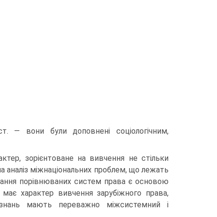
ст. — вони були доповнені соціологічним,
ктер, зорієнтоване на вивчення не стільки
на аналіз міжнаціональних проблем, що лежать
 знання порівнюваних систем права є основою
 має характер вивчення зарубіжного права,
 знань мають переважно міжсистемний і