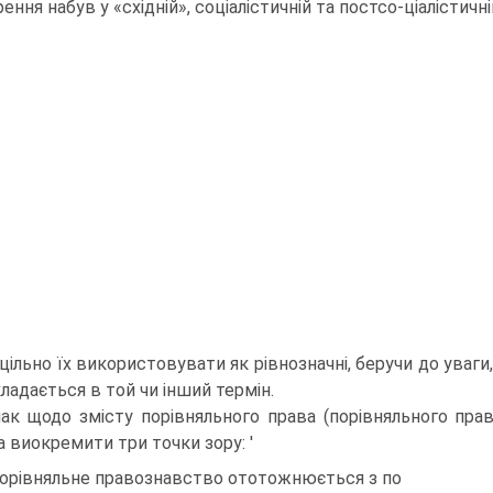
ння набув у «східній», соціалістичній та постсо-ціалістичній
ільно їх використовувати як рівнозначні, беручи до уваги, щ
ладається в той чи інший термін.
ак щодо змісту порівняльного права (порівняльного прав
 виокремити три точки зору: '
Порівняльне правознавство ототожнюється з по