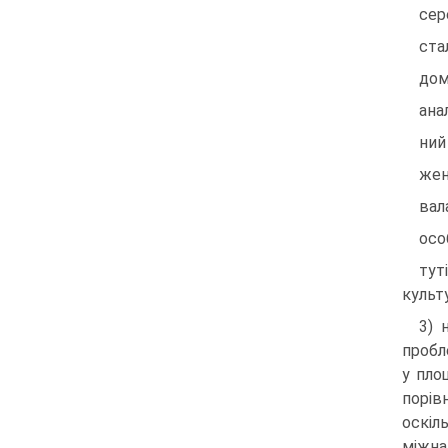
сер
ста
дом
ана
ний
жен
вал
осо
тут
культ
3) 
пробл
у пло
порів
оскі
міжна