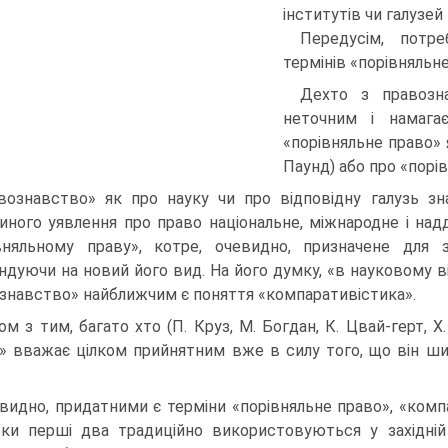
інститутів чи галузей
Передусім, потре
термінів «порівняльн
Дехто з правозна
неточним і намага
«порівняльне право» я
Паунд) або про «порі
вознавство» як про науку чи про відповідну галузь зн
иного уявлення про право національне, міжнародне і над
вняльному праву», котре, очевидно, призначене для з
ндуючи на новий його вид. На його думку, «в науковому ві
знавство» найближчим є поняття «компаративістика».
ом з тим, багато хто (П. Круз, М. Богдан, К. Цвай-герт, X.
» вважає цілком прийнятним вже в силу того, що він ш
видно, придатними є терміни «порівняльне право», «комп
ьки перші два традиційно використовуються у західній 