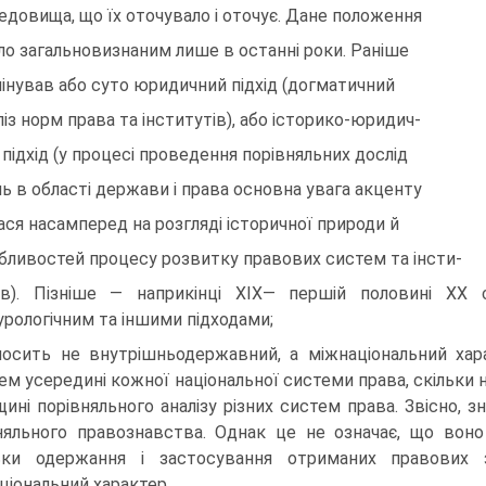
едовища, що їх оточувало і оточує. Дане положення
ло загальновизнаним лише в останні роки. Раніше
інував або суто юридичний підхід (догматичний
ліз норм права та інститутів), або історико-юридич-
 підхід (у процесі проведення порівняльних дослід
ь в області держави і права основна увага акценту
ася насамперед на розгляді історичної природи й
бливостей процесу розвитку правових систем та інсти-
ів). Пізніше — наприкінці XIX— першій половині XX 
урологічним та іншими підходами;
носить не внутрішньодержавний, а міжнаціональний хара
ем усередині кожної національної системи права, скільки 
щині порівняльного аналізу різних систем права. Звісно,
няльного правознавства. Однак це не означає, що воно
льки одержання і застосування отриманих правових
ціональний характер.