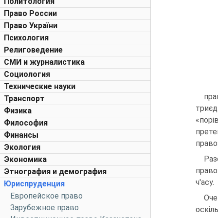
Политология
Право России
Право України
Психология
Религоведение
СМИ и журналистика
Социология
Технические науки
пра
Транспорт
триєд
Физика
«порі
Философия
прете
Финансы
право
Экология
Раз
Экономика
право
Этнография и демография
ч'асу.
Юриспруденция
Европейское право
Оче
Зарубежное право
оскіл