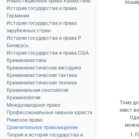
Инвестиционное право Казахстана
пошире
История государства и права
Германии
История государства и права
зарубежных стран
История государства и права Р.
Беларусь
История государства и права США
Криминалистика
Криминалистическая методика
Криминалистическая тактика
Криминалистическая техника
Криминальная сексология
Криминология
Тому доц
Международное право
зміст вк
Профессиональные навыки юриста
Одн
Римское право
можна
Сравнительное правоведение
Теория и история государства и
1. 