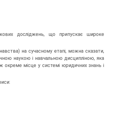
укових досліджень, що припускає широке
навства) на сучасному етапі, можна сказати,
чною наукою і навчальною дисципліною, яка
ож окреме місце у системі юридичних знань і
риси: