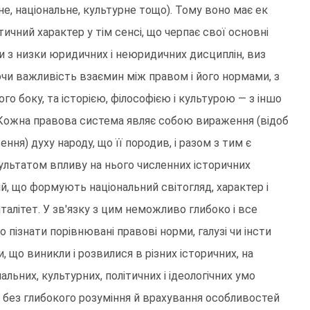
не, національне, культурне тощо). Тому воно має ек
тичний характер у тім сенсі, що черпає свої основні
и з низки юридичних і неюридичних дисциплін, виз
чи важливість взаємин між правом і його нормами, з
ого боку, та історією, філософією і культурою — з іншо
 Кожна правова система являє собою вираження (відоб
ення) духу народу, що її породив, і разом з тим є
ультатом впливу на нього численних історичних
ій, що формують національний світогляд, характер і
талітет. У зв'язку з цим неможливо глибоко і все
но пізнати порівнювані правові норми, галузі чи інсти
и, що виникли і розвилися в різних історичних, на
нальних, культурних, політичних і ідеологічних умо
, без глибокого розуміння й врахування особливостей