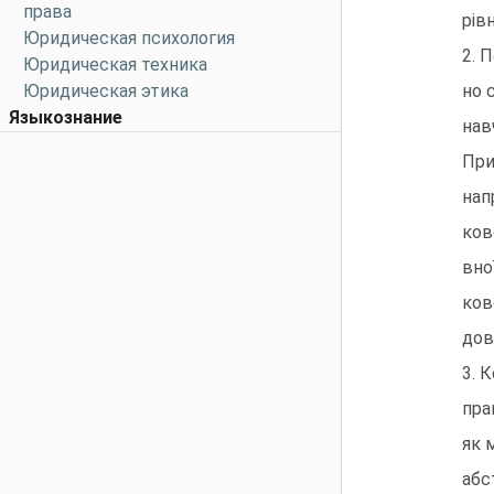
права
рів
Юридическая психология
2. 
Юридическая техника
Юридическая этика
но 
Языкознание
нав
При
нап
ков
вно
ков
дов
3. 
пра
як 
абс