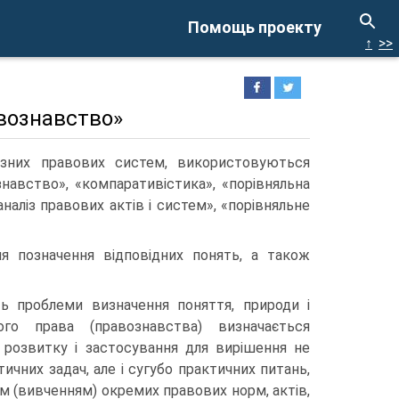
Помощь проекту
↑
>>
авознавство»
 різних правових систем, використовуються
знавство», «компаративістика», «порівняльна
наліз правових актів і систем», «порівняльне
ля позначення відповідних понять, а також
ть проблеми визначення поняття, природи і
ого права (правознавства) визначається
 розвитку і застосування для вирішення не
тичних задач, але і сугубо практичних питань,
зом (вивченням) окремих правових норм, актів,