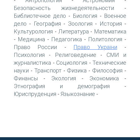
Антропология
Астрономия
-
-
-
Безопасность жизнедеятельности
-
Библиотечное дело
Биология
Военное
-
-
дело
География
Зоология
История
-
-
-
-
Культурология
Литература
Математика
-
-
Медицина
Педагогика
Политология
-
-
-
-
Право России
Право України
-
-
Психология
Религоведение
СМИ и
-
-
журналистика
Социология
Технические
-
-
науки
Транспорт
Физика
Философия
-
-
-
-
Финансы
Экология
Экономика
-
-
-
Этнография и демография
-
Юриспруденция
Языкознание
-
-