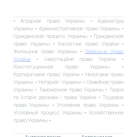
Аграрное право Украины
Адвокатура
-
-
Украины
Административное право Украины
-
-
Гражданский процесс Украины
Гражданское
-
право Украины
Екологічне право України
-
-
Жилищное право Украины
Земельне право
-
України
Інвестиційне право України
-
-
Конституционное право Украины
-
Корпоративне право України
Налоговое право
-
Украины
Нотариат Украины
Семейное право
-
-
Украины
Таможенное право Украины
Теорія
-
-
та Історія держави і права України
Трудовое
-
право Украины
Уголовное право Украины
-
-
Уголовный процесс Украины
Хозяйственное
-
право Украины
-