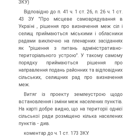
ЗКУ)
Відповідно до п. 41 ч. 1 ст. 26, п. 26 ч. 1 ст.
43 ЗУ "Про місцеве самоврядування в
Україні , рішення про визначення меж сіл і
селищ приймаються міськими і обласники
радами виключно на пленарних засіданнях
як "рішення з питань адміністративно-
територіального устрою". У такому самому
порядку приймаються рішення про
направлення подань районних та відповідних
сільських, селищних рад про визначення
меж.
Витяг із проекту землеустрою щодо
встановлення і зміни меж населених пунктів.
На карті добре видно, що на території однієї
сільської ради розміщено кілька населених
пунктів - див.
коментар до ч. 1 ст. 173 ЗКУ.