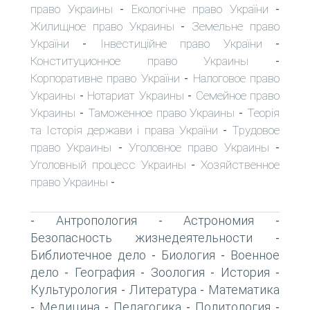
право Украины
Екологічне право України
-
-
Жилищное право Украины
Земельне право
-
України
Інвестиційне право України
-
-
Конституционное право Украины
-
Корпоративне право України
Налоговое право
-
Украины
Нотариат Украины
Семейное право
-
-
Украины
Таможенное право Украины
Теорія
-
-
та Історія держави і права України
Трудовое
-
право Украины
Уголовное право Украины
-
-
Уголовный процесс Украины
Хозяйственное
-
право Украины
-
Антропология
Астрономия
-
-
-
Безопасность жизнедеятельности
-
Библиотечное дело
Биология
Военное
-
-
дело
География
Зоология
История
-
-
-
-
Культурология
Литература
Математика
-
-
Медицина
Педагогика
Политология
-
-
-
-