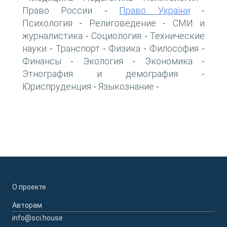
Право России
Право України
-
-
Психология
Религоведение
СМИ и
-
-
журналистика
Социология
Технические
-
-
науки
Транспорт
Физика
Философия
-
-
-
-
Финансы
Экология
Экономика
-
-
-
Этнография и демография
-
Юриспруденция
Языкознание
-
-
О проекте
Авторам
info@sci.house