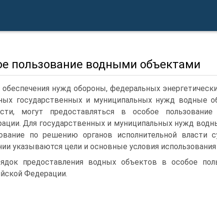
ое пользование водными объектами
 обеспечения нужд обороны, федеральных энергетических
ных государственных и му­ниципальных нужд водные о
ости, могут предоставляться в особое пользовани
ации. Для государственных и муници­пальных нужд водн
ова­ние по решению органов исполнительной власти 
ии указываются цели и основные условия ис­пользования
ядок предоставления водных объектов в особое поль
йской Федерации.