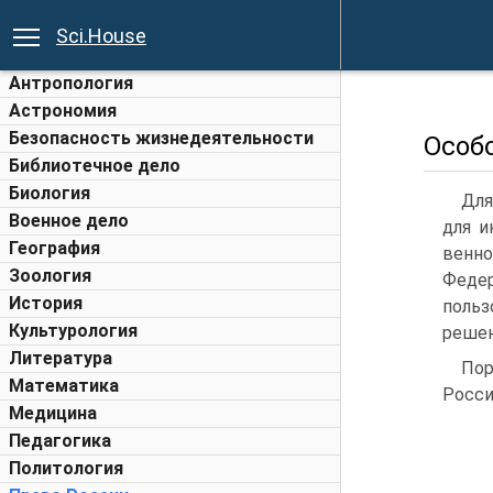
Sci.House
Антропология
Астрономия
Безопасность жизнедеятельности
Особ
Библиотечное дело
Биология
Для
Военное дело
для и
География
венн
Зоология
Федер
История
польз
Культурология
решен
Литература
Пор
Математика
Росси
Медицина
Педагогика
Политология