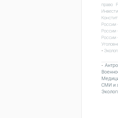
право 
Инвест
Констит
России
России
России
Уголовн
Эколог
-
Антро
-
Военно
Медиц
СМИ и 
Эколог