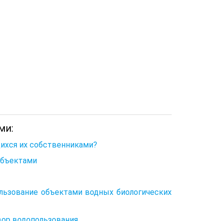
ми:
ихся их собственниками?
объектами
ользование объектами водных биологических
вор водопользования