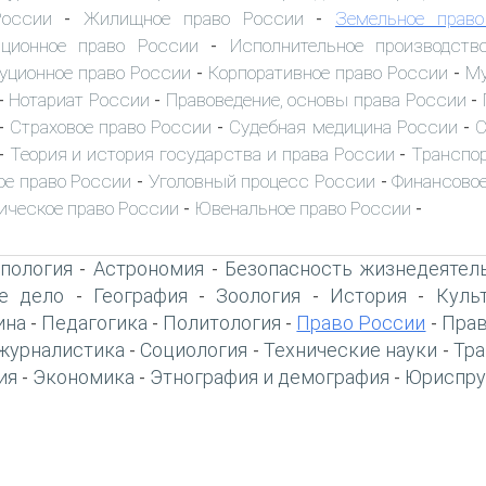
России
Жилищное право России
Земельное прав
-
-
иционное право России
Исполнительное производств
-
уционное право России
Корпоративное право России
Му
-
-
Нотариат России
Правоведение, основы права России
-
-
-
Страховое право России
Судебная медицина России
С
-
-
-
Теория и история государства и права России
Транспор
-
-
ое право России
Уголовный процесс России
Финансовое
-
-
ическое право России
Ювенальное право России
-
-
пология
Астрономия
Безопасность жизнедеятел
-
-
е дело
География
Зоология
История
Куль
-
-
-
-
ина
Педагогика
Политология
Право России
Прав
-
-
-
-
журналистика
Социология
Технические науки
Тра
-
-
-
ия
Экономика
Этнография и демография
Юриспру
-
-
-