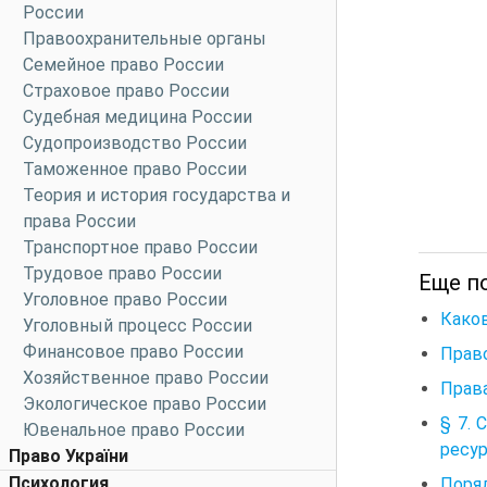
России
Правоохранительные органы
Семейное право России
Страховое право России
Судебная медицина России
Судопроизводство России
Таможенное право России
Теория и история государства и
права России
Транспортное право России
Трудовое право России
Еще п
Уголовное право России
Каков
Уголовный процесс России
Финансовое право России
Право
Хозяйственное право России
Прав
Экологическое право России
§ 7. 
Ювенальное право России
ресу
Право України
Психология
Поряд