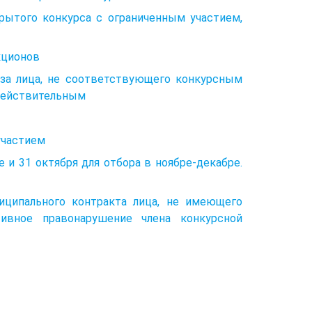
крытого конкурса с ограниченным участием,
кционов
аза лица, не соответствующего конкурсным
едействительным
участием
 и 31 октября для отбора в ноябре-декабре.
иципального контракта лица, не имеющего
тивное правонарушение члена конкурсной