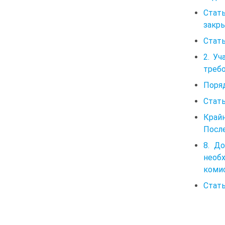
Стат
закры
Стать
2. У
требо
Поря
Стать
Крайн
Посл
8. Д
необ
коми
Стать