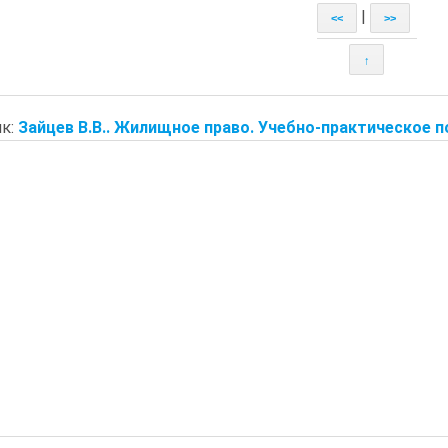
|
<<
>>
↑
к:
Зайцев В.В.. Жилищное право. Учебно-практическое п