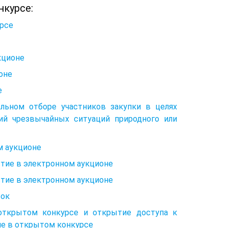
нкурсе:
урсе
кционе
оне
е
ельном отборе участников закупки в целях
ий чрезвычайных ситуаций природного или
м аукционе
стие в электронном аукционе
стие в электронном аукционе
вок
 открытом конкурсе и открытие доступа к
ие в открытом конкурсе