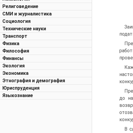
Религоведение
СМИ и журналистика
Социология
Заи
Технические науки
подат
Транспорт
Физика
Пре
работ
Философия
прове
Финансы
Экология
Каж
Экономика
насто
Этнография и демография
конку
Юриспруденция
Пре
Языкознание
до на
возвр
отозв
конку
В с