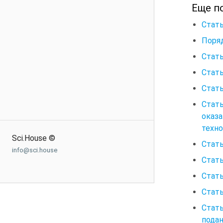
Еще по
Стать
Поряд
Стать
Стать
Стать
Стат
оказ
техно
Sci.House ©
Стать
info@sci.house
Стать
Стать
Стать
Стат
пода