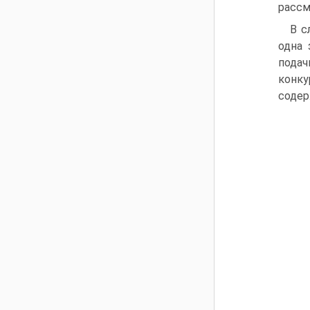
рассм
В с
одна 
подач
конку
содер