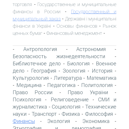
торговля
Государственные и муниципальные
-
финансы в России
Государственный и
-
муниципальный заказ
Державні і муніципальні
-
фінанси в Україні
Основы финансов
Рынок
-
-
ценных бумаг
Финансовый менеджмент
-
-
Антропология
Астрономия
-
-
-
Безопасность жизнедеятельности
-
Библиотечное дело
Биология
Военное
-
-
дело
География
Зоология
История
-
-
-
-
Культурология
Литература
Математика
-
-
Медицина
Педагогика
Политология
-
-
-
-
Право России
Право України
-
-
Психология
Религоведение
СМИ и
-
-
журналистика
Социология
Технические
-
-
науки
Транспорт
Физика
Философия
-
-
-
-
Финансы
Экология
Экономика
-
-
-
Этнография и демография
-