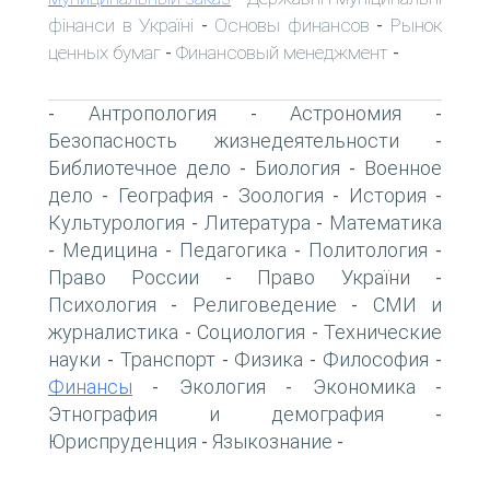
фінанси в Україні
Основы финансов
Рынок
-
-
ценных бумаг
Финансовый менеджмент
-
-
Антропология
Астрономия
-
-
-
Безопасность жизнедеятельности
-
Библиотечное дело
Биология
Военное
-
-
дело
География
Зоология
История
-
-
-
-
Культурология
Литература
Математика
-
-
Медицина
Педагогика
Политология
-
-
-
-
Право России
Право України
-
-
Психология
Религоведение
СМИ и
-
-
журналистика
Социология
Технические
-
-
науки
Транспорт
Физика
Философия
-
-
-
-
Финансы
Экология
Экономика
-
-
-
Этнография и демография
-
Юриспруденция
Языкознание
-
-