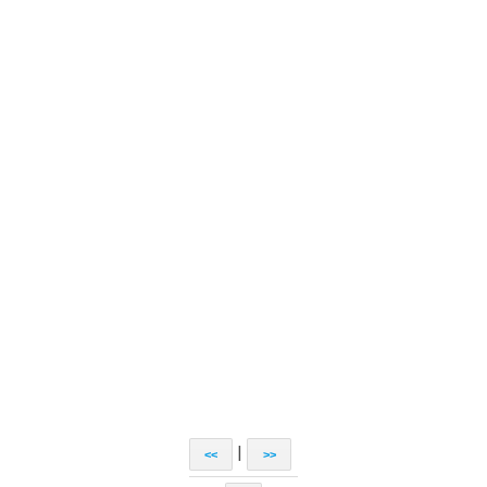
|
<<
>>