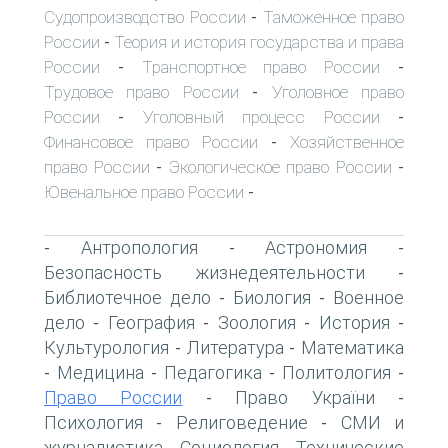
Судопроизводство России
Таможенное право
-
России
Теория и история государства и права
-
России
Транспортное право России
-
-
Трудовое право России
Уголовное право
-
России
Уголовный процесс России
-
-
Финансовое право России
Хозяйственное
-
право России
Экологическое право России
-
-
Ювенальное право России
-
Антропология
Астрономия
-
-
-
Безопасность жизнедеятельности
-
Библиотечное дело
Биология
Военное
-
-
дело
География
Зоология
История
-
-
-
-
Культурология
Литература
Математика
-
-
Медицина
Педагогика
Политология
-
-
-
-
Право России
Право України
-
-
Психология
Религоведение
СМИ и
-
-
журналистика
Социология
Технические