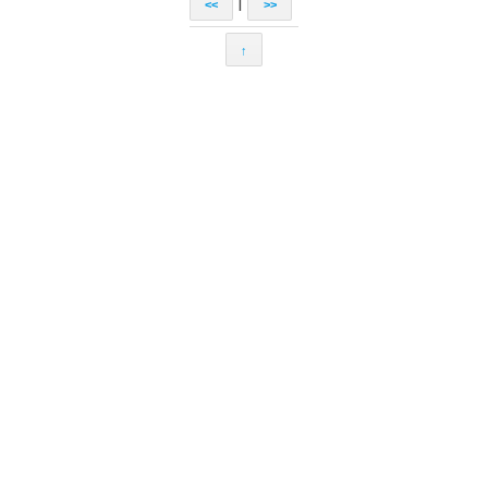
|
<<
>>
↑