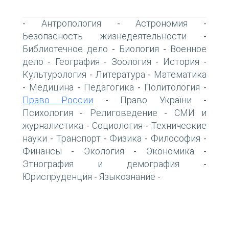
Антропология
Астрономия
-
-
-
Безопасность жизнедеятельности
-
Библиотечное дело
Биология
Военное
-
-
дело
География
Зоология
История
-
-
-
-
Культурология
Литература
Математика
-
-
Медицина
Педагогика
Политология
-
-
-
-
Право России
Право України
-
-
Психология
Религоведение
СМИ и
-
-
журналистика
Социология
Технические
-
-
науки
Транспорт
Физика
Философия
-
-
-
-
Финансы
Экология
Экономика
-
-
-
Этнография и демография
-
Юриспруденция
Языкознание
-
-