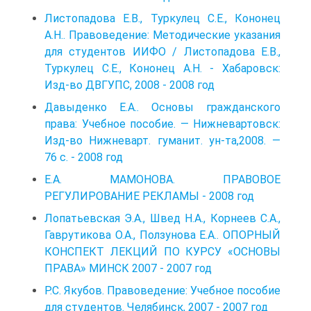
Листопадова Е.В., Туркулец С.Е., Кононец
А.Н.. Правоведение: Методические указания
для студентов ИИФО / Листопадова Е.В.,
Туркулец С.Е., Кононец А.Н. - Хабаровск:
Изд-во ДВГУПС, 2008 - 2008 год
Давыденко Е.А.. Основы гражданского
права: Учебное пособие. — Нижне­вартовск:
Изд-во Нижневарт. гуманит. ун-та,2008. —
76 с. - 2008 год
Е.А. МАМОНОВА. ПРАВОВОЕ
РЕГУЛИРОВАНИЕ РЕКЛАМЫ - 2008 год
Лопатьевская Э.А., Швед Н.А., Корнеев С.А.,
Гаврутикова О.А., Ползунова Е.А.. ОПОРНЫЙ
КОНСПЕКТ ЛЕКЦИЙ ПО КУРСУ «ОСНОВЫ
ПРАВА» МИНСК 2007 - 2007 год
Р.С. Якубов. Правоведение: Учебное пособие
для студентов. Челябинск, 2007 - 2007 год