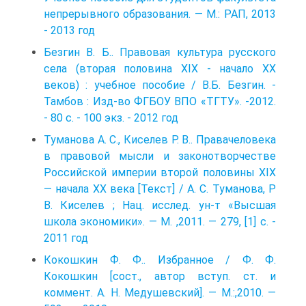
непрерывного образования. — М.: РАП, 2013
- 2013 год
Безгин В. Б.. Правовая культура русского
села (вторая половина XIX - нача­ло XX
веков) : учебное пособие / В.Б. Безгин. -
Тамбов : Изд-во ФГБОУ ВПО «ТГТУ». -2012.
- 80 с. - 100 экз. - 2012 год
Туманова А. C., Киселев Р. В.. Правачеловека
в правовой мысли и законотворчестве
Российской империи второй половины XIX
— начала XX века [Текст] / А. С. Туманова, P
В. Киселев ; Нац. исслед. ун-т «Высшая
школа экономи­ки». — М. ,2011. — 279, [1] с. -
2011 год
Кокошкин Ф. Ф.. Избранное / Ф. Ф.
Кокошкин [сост., автор вступ. ст. и
коммент. А. H. Медушевский]. — М.:,2010. —