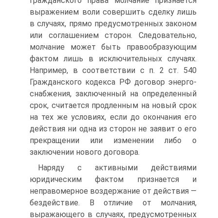
гражданского пра­ва молчание признается
выражением воли совершить сделку лишь
в случаях, прямо предусмотренных законом
или соглашени­ем сторон. Следовательно,
молчание может быть правообразую­щим
фактом лишь в исключительных случаях.
Например, в соот­ветствии с п. 2 ст. 540
Гражданского кодекса РФ договор энерго­
снабжения, заключенный на определенный
срок, считается про­дленным на новый срок
на тех же условиях, если до окончания его
действия ни одна из сторон не заявит о его
прекращении или изменении либо о
заключении нового договора.
Наряду с активными действиями
юридическим фактом при­знается и
неправомерное воздержание от действия —
бездейст­вие. В отличие от молчания,
выражающего в случаях, предусмот­ренных