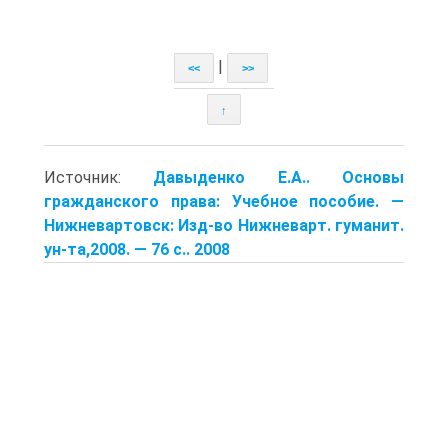
|
<<
>>
↑
Источник:
Давыденко Е.А.. Основы
гражданского права: Учебное пособие. —
Нижне­вартовск: Изд-во Нижневарт. гуманит.
ун-та,2008. — 76 с.. 2008