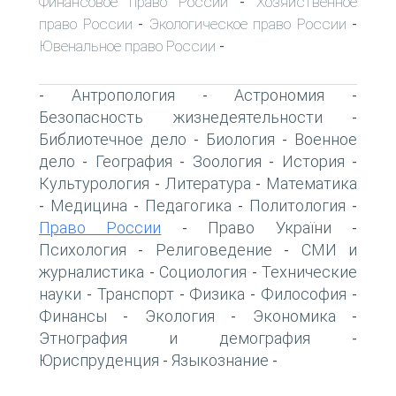
Финансовое право России
Хозяйственное
-
право России
Экологическое право России
-
-
Ювенальное право России
-
Антропология
Астрономия
-
-
-
Безопасность жизнедеятельности
-
Библиотечное дело
Биология
Военное
-
-
дело
География
Зоология
История
-
-
-
-
Культурология
Литература
Математика
-
-
Медицина
Педагогика
Политология
-
-
-
-
Право России
Право України
-
-
Психология
Религоведение
СМИ и
-
-
журналистика
Социология
Технические
-
-
науки
Транспорт
Физика
Философия
-
-
-
-
Финансы
Экология
Экономика
-
-
-
Этнография и демография
-
Юриспруденция
Языкознание
-
-