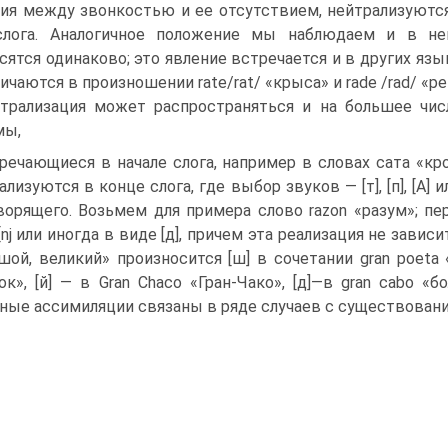
ия между звонкостью и ее отсутствием, нейтрализуются 
слога. Аналогичное положение мы наблюдаем и в не
сятся одинаково; это явление встречается и в других язык
ичаются в произношении rate/rat/ «крыса» и rade /rad/ «р
трализация может распространяться и на большее чис
мы,
речающиеся в начале слога, например в словах сата «кров
а­лизуются в конце слога, где выбор звуков — [т], [п], [А]
ворящего. Возьмем для примера слово razon «разум»; пе
[nj или иногда в виде [д], причем эта реализация не завис
шой, великий» произносится [ш] в сочетании gran poeta «
ок», [й] — в Gran Chaco «Гран-Чако», [д]—в gran cabo 
ные ассимиляции свя­заны в ряде случаев с существовани