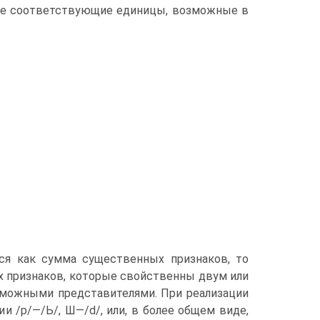
две соответствующие единицы, возможные в
ся как сумма существенных признаков, то
 признаков, которые свойственны двум или
зможными представителями. При реа­лизации
и /р/—/Ь/, Ш—/d/, или, в более общем виде,