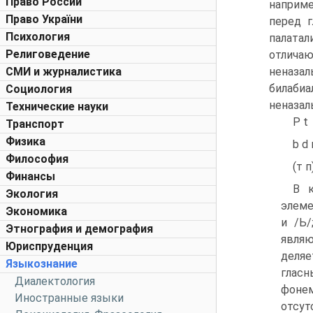
Право России
наприме
Право України
перед 
Психология
палата
Религоведение
отличаю
СМИ и журналистика
неназа
билабиа
Социология
неназал
Технические науки
Р t
Транспорт
Физика
b d 
Философия
(т п
Финансы
В к
Экология
элеме
Экономика
и /Ь/
Этнография и демография
являю
Юриспруденция
деляе
Языкознание
гласн
Диалектология
фонем
Иностранные языки
отсут