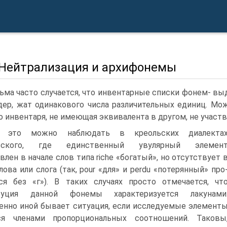
. Нейтрализация и архифонемы
ьма часто случается, что инвентарные списки фонем- вы
дер, жат одинакового числа различительных единиц. Мож
о инвен­таря, не имеющая эквивалента в другом, не участ
 это можно наблюдать в креольских диалекта
узского, где единственный увулярный элемен
влен в начале слов типа riche «богатый», но отсутствует 
ло­ва или слога (так, pour «для» и perdu «потерянный» про
ся без «г»). В таких случаях просто отмечается, чт
буция данной фонемы характеризуется лаку­нами
нно иной бывает ситуация, если исследуе­мые элемент
ся членами пропорциональных соотношений. Таковы