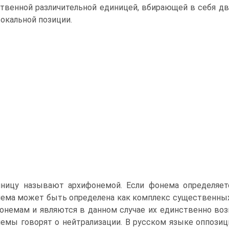
твенной различительной единицей, вбираю­щей в себя 
окальной позиции.
ницу называют архифо­немой. Если фонема определяет
ема может быть определена как комплекс существенных
онемам и являются в данном случае их единственно во
емы говорят о нейтрализации. В русском языке оппозици