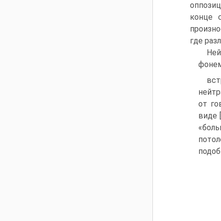
оппозиц
конце 
произно
где разл
Ней
фоне
вст
нейтр
от го
виде 
«боль
потол
подоб