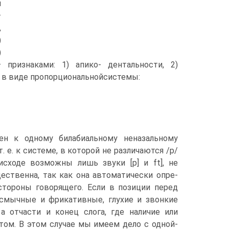
и
—
,
)
)
 признаками: 1) апико- дентальности, 2)
но в виде пропорциональнойсистемы:
ен к одному билабиальному неназальному
 е. к системе, в которой не различаются /р/
исходе возможны лишь звуки [р] и ft], не
ественна, так как она автоматически опре­
тороны говорящего. Если в позиции перед
смычные и фрикативные, глухие и звонкие
а отчасти и конец слога, где наличие или
том. В этом случае мы имеем дело с одной-