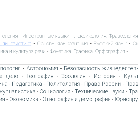
тология
Иностранные языки
Лексикология. Фразеологи
-
-
 лингвистика
Основы языкознания
Русский язык
С
-
-
-
ика и культура речи
Фонетика. Графика. Орфография
-
-
пология
Астрономия
Безопасность жизнедеятел
-
-
е дело
География
Зоология
История
Куль
-
-
-
-
ина
Педагогика
Политология
Право России
Прав
-
-
-
-
журналистика
Социология
Технические науки
Тра
-
-
-
ия
Экономика
Этнография и демография
Юриспру
-
-
-