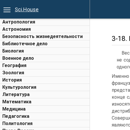
Sci.House
Антропология
Астрономия
Безопасность жизнедеятельности
3-18
Библиотечное дело
Биология
Вес
Военное дело
не со
География
одног
Зоология
Именно
История
франц
Культурология
предста
Литература
конце с
Математика
износят
Медицина
дистри
Педагогика
Соверше
Политология
являют