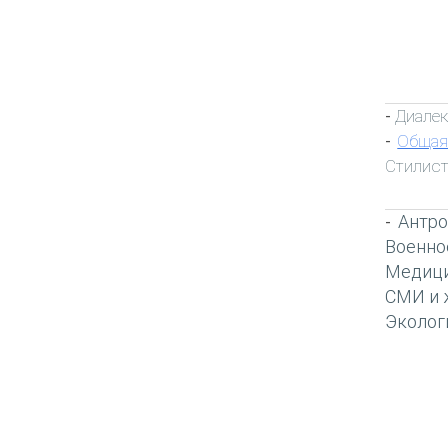
Диалек
-
Общая
-
Стилист
Антро
-
Военно
Медиц
СМИ и 
Эколог