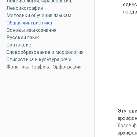
Лексикология. Фразеология.
единс
Лексикография
предв
Методики обучения языкам
Общая лингвистика
Основы языкознания
Русский язык
Синтаксис
Словообразование и морфология
Стилистика и культура речи
Фонетика. Графика. Орфография
Эту еди
архифон
более ф
архифон