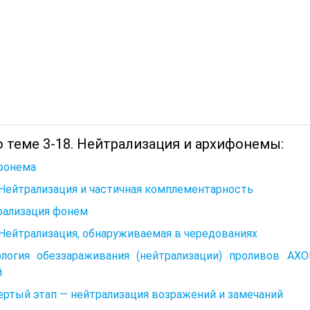
о теме 3-18. Нейтрализация и архифонемы:
фонема
 Нейтрализация и частичная комплементарность
рализация фонем
 Нейтрализация, обнаруживаемая в чередованиях
ология обеззараживания (нейтрализации) проливов А
й
ртый этап — нейтрализация возражений и замечаний