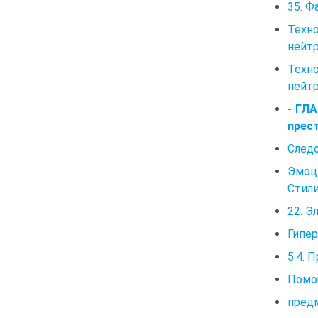
35. Ф
Техн
нейт
Техн
нейт
- ГЛ
прес
Следо
Эмоц
Стили
22. 
Гипе
5.4. 
Помо
пред