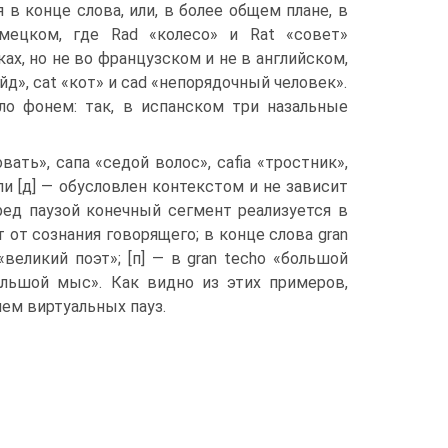
в конце слова, или, в более общем плане, в
мецком, где Rad «колесо» и Rat «совет»
ах, но не во французском и не в английском,
ейд», cat «кот» и cad «непорядочный человек».
ло фонем: так, в испанском три назальные
ать», сапа «седой волос», cafia «тростник»,
 или [д] — обусловлен контекстом и не зависит
ред паузой конечный сегмент реализуется в
ит от сознания говорящего; в конце слова gran
вели­кий поэт»; [п] — в gran techo «большой
«большой мыс». Как видно из этих примеров,
ем виртуальных пауз.