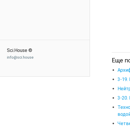
Sci.House ©
info@sci.house
Еще п
Архи
3-19.
Нейт
3-20.
Техн
водо
Четве