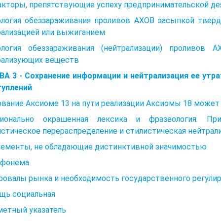
акторы, препятствующие успеху предпринимательской дея
ология обеззараживания проливов АХОВ засыпкой тве
рализацией или выжиганием
ология обеззараживания (нейтрализации) проливов 
рализующих веществ
АВА 3 - Сохранение информации и нейтрализация ее утр
туплений
вание Аксиоме 13 на пути реализации Аксиомы 18 может
ионально окрашенная лексика и фразеология. При
стическое перераспределение и стилистическая нейтрали
Элементы, не обладающие дистинктивной значимостью
рфонема
Провалы рынка и необходимость государственного регули
щь социальная
метный указатель