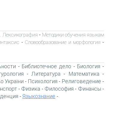
я. Лексикография
Методики обучения языкам
-
интаксис
Словообразование и морфология
-
-
ьности
Библиотечное дело
Биология
-
-
-
турология
Литература
Математика
-
-
-
о України
Психология
Религоведение
-
-
-
нспорт
Физика
Философия
Финансы
-
-
-
-
денция
Языкознание
-
-