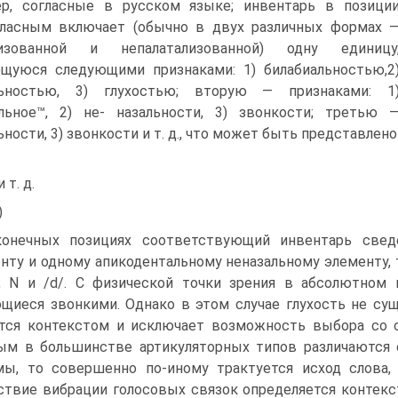
р, согласные в русском язы­ке; инвентарь в позици
гласным включает (обычно в двух различных формах 
лизованной и непала­тализованной) одну единицу
щуюся следующими признаками: 1) билабиальностью,2
льностью, 3) глу­хостью; вторую — признаками: 1
льное™, 2) не- назальности, 3) звонкости; третью —
ьности, 3) звонкости и т. д., что мо­жет быть представле
и т. д.
)
онечных позициях соответствующий инвентарь свед
нту и одному апикодентальному неназальному элементу, т.
; N и /d/. С физической точки зрения в абсолютном 
щиеся звонкими. Однако в этом случае глухость не сущ
тся контекстом и исключает возможность выбора со с
ым в большинстве артикуляторных типов различаются 
ы, то совершенно по-иному трактуется исход слова, 
ствие вибрации голосовых связок определяется контекс