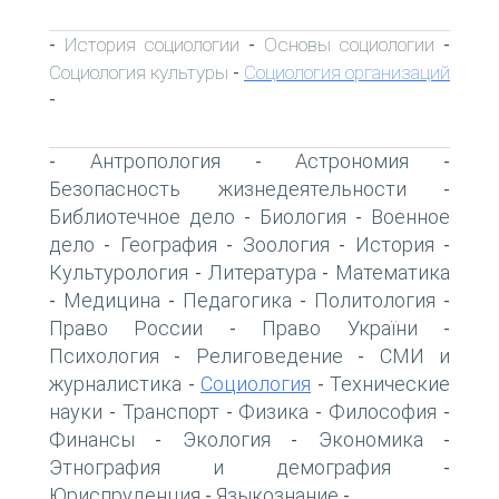
История социологии
Основы социологии
-
-
-
Социология культуры
Социология организаций
-
-
Антропология
Астрономия
-
-
-
Безопасность жизнедеятельности
-
Библиотечное дело
Биология
Военное
-
-
дело
География
Зоология
История
-
-
-
-
Культурология
Литература
Математика
-
-
Медицина
Педагогика
Политология
-
-
-
-
Право России
Право України
-
-
Психология
Религоведение
СМИ и
-
-
журналистика
Социология
Технические
-
-
науки
Транспорт
Физика
Философия
-
-
-
-
Финансы
Экология
Экономика
-
-
-
Этнография и демография
-
Юриспруденция
Языкознание
-
-