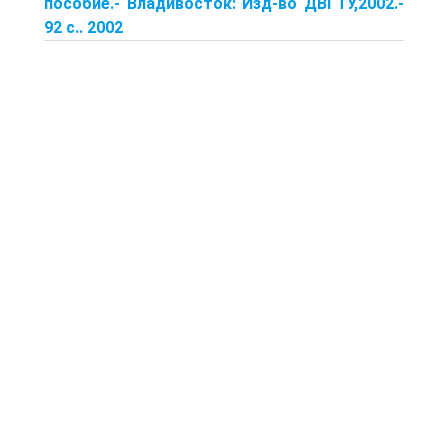
пособие.- Владивосток: Изд-во ДВГТУ,2002.-
92 с.. 2002