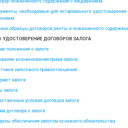
говор пожизненного содержания с иждивением
кументы, необходимые для нотариального удостоверения
вением
ые образцы договоров ренты и пожизненного содержан
10. УДОСТОВЕРЕНИЕ ДОГОВОРОВ ЗАЛОГА
щие положения о залоге
нование возникновения права залога
астники залогового правоотношения
едмет залога
ы залога
щественные условия договора залога
рма договора о залоге
еделы обеспечения залогом основного обязательства