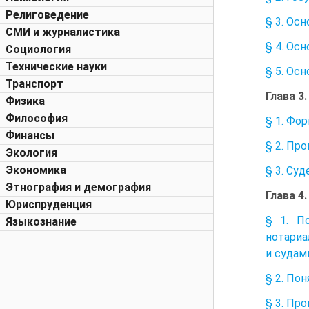
Религоведение
§ 3. Ос
СМИ и журналистика
§ 4. Ос
Социология
Технические науки
§ 5. Ос
Транспорт
Глава 
Физика
Философия
§ 1. Фо
Финансы
§ 2. Пр
Экология
Экономика
§ 3. Су
Этнография и демография
Глава 
Юриспруденция
§ 1. П
Языкознание
нотариа
и судам
§ 2. По
§ 3. Пр