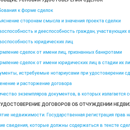
ебования к форме сделок
зъяснение сторонам смысла и значения проекта сделки
авоспособность и дееспособность граждан, участвующих 
авоспособность юридических лиц
ормление сделок от имени лиц, признанных банкротами
ормление сделок от имени юридических лиц в стадии их л
кументы, истребуемые нотариусами при удостоверении с
менение и расторжение договора
личество экземпляров документов, в которых излагается 
7. УДОСТОВЕРЕНИЕ ДОГОВОРОВ ОБ ОТЧУЖДЕНИИ НЕД
нятие недвижимости. Государственная регистрация прав
щие сведения, которые должны содержаться в тексте сде