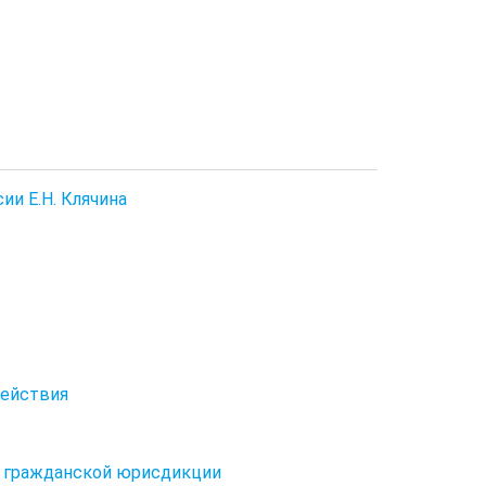
и Е.Н. Клячина
действия
ов гражданской юрисдикции