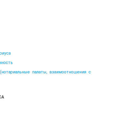
риуса
енность
 (нотариальные палаты, взаимоотношения с
СА