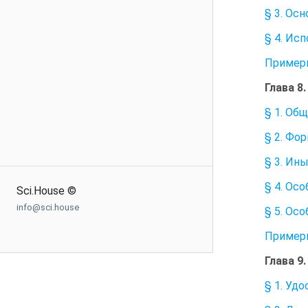
§ 3. Ос
§ 4. Ис
Пример
Глава 
§ 1. Об
§ 2. Фо
§ 3. Ин
§ 4. Ос
Sci.House ©
info@sci.house
§ 5. Ос
Примерн
Глава 
§ 1. Уд