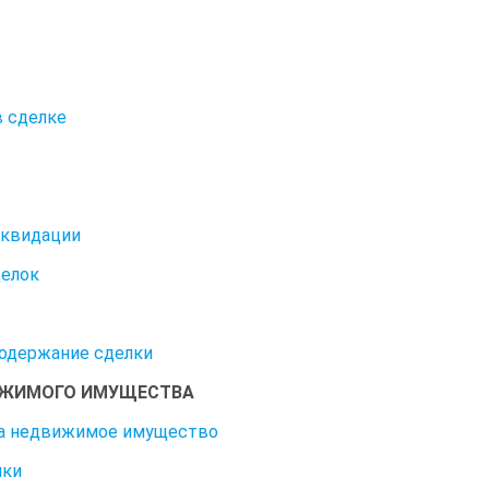
в сделке
иквидации
делок
содержание сделки
ВИЖИМОГО ИМУЩЕСТВА
 на недвижимое имущество
лки