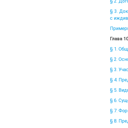
§ 2. До
§ 3. До
с ижди
Примерн
Глава 
§ 1. Об
§ 2. Ос
§ 3. Уч
§ 4. Пр
§ 5. Вид
§ 6. Су
§ 7. Фо
§ 8. Пр