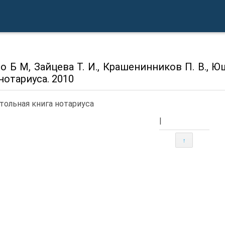
о Б М, Зайцева Т. И., Крашенинников П. В., Юш
нотариуса. 2010
тольная книга нотариуса
|
↑