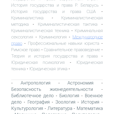
История государства и права Р. Беларусь
-
История государства и права США
-
Криминалистика
Криминалистическая
-
методика
Криминалистическая тактика
-
-
Криминалистическая техника
Криминальная
-
сексология
Криминология
Международное
-
-
право
Профессиональные навыки юриста
-
-
Римское право
Сравнительное правоведение
-
-
Теория и история государства и права
-
Юридическая психология
Юридическая
-
техника
Юридическая этика
-
-
Антропология
Астрономия
-
-
-
Безопасность жизнедеятельности
-
Библиотечное дело
Биология
Военное
-
-
дело
География
Зоология
История
-
-
-
-
Культурология
Литература
Математика
-
-