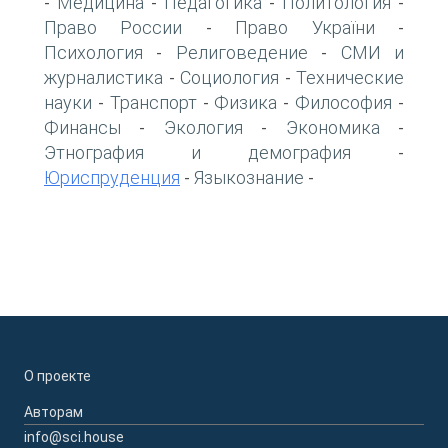
Медицина
Педагогика
Политология
-
-
-
-
Право России
Право України
-
-
Психология
Религоведение
СМИ и
-
-
журналистика
Социология
Технические
-
-
науки
Транспорт
Физика
Философия
-
-
-
-
Финансы
Экология
Экономика
-
-
-
Этнография и демография
-
Юриспруденция
Языкознание
-
-
О проекте
Авторам
info@sci.house