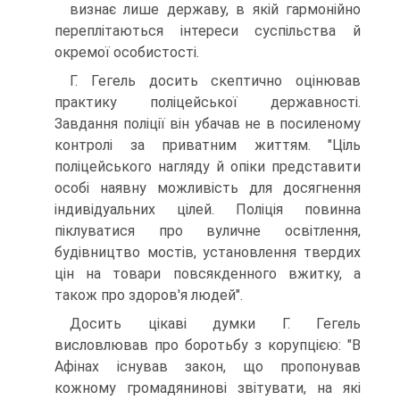
визнає лише державу, в якій гармонійно
переплітаються інтереси суспільства й
окремої особистості.
Г. Гегель досить скептично оцінював
практику поліцейської державності.
Завдання поліції він убачав не в посиленому
контролі за приватним життям. "Ціль
поліцейського нагляду й опіки представити
особі наявну можливість для досягнення
індивідуальних цілей. Поліція повинна
піклуватися про вуличне освітлення,
будівництво мостів, установлення твердих
цін на товари повсякденного вжитку, а
також про здоров'я людей".
Досить цікаві думки Г. Гегель
висловлював про боротьбу з корупцією: "В
Афінах існував закон, що пропонував
кожному громадянинові звітувати, на які