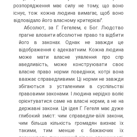
розпорядження має силу не тому, що воно
існує, тож кожна людина вимагає, щоб воно
відповідало його власному критерієві".
Абсолют, за Г. Гегелем, є Бог. Людство
прагне вловити абсолютне право та відбити
його в законах. Однак не завжди це
відображення є адекватним. Кожна людина
може мати власне уявлення про спр
аведливість, може конструювати своє
власне право норми поведінки, котрі вона
вважає справедливими. Ці норми не завжди
збігаються з усталеними в суспільстві
правовими законами. І людина нерідко воліє
орієнтуватися саме на власні норми, а не на
державні закони. Ця ідея Г. Гегеля має дуже
глибокий зміст: чим справедли-віїлі закони,
чим більша кількість громадян визнає їх
такими, тим менше є бажаючих їх