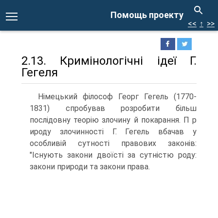
Помощь проекту
<<
↑
>>
2.13. Кримінологічні ідеї Г.
Гегеля
Німецький філософ Георг Гегель (1770-
1831) спробував розробити більш
послідовну теорію злочину й покарання. П р
ироду злочинності Г. Гегель вбачав у
особливій сутності правових законів:
"Існують закони двоїсті за сутністю роду:
закони природи та закони права.