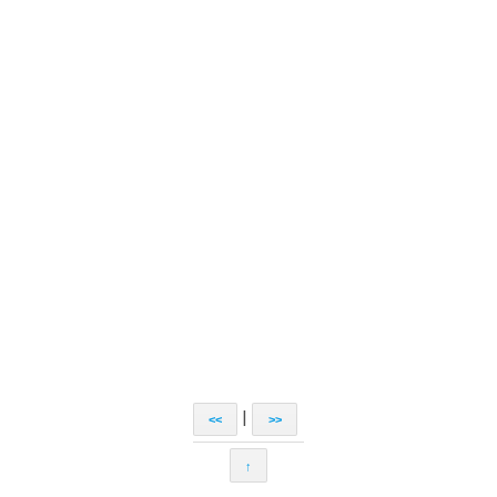
|
<<
>>
↑