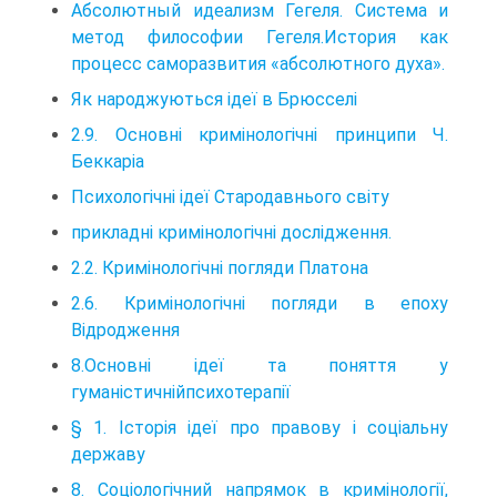
Абсолютный идеализм Гегеля. Система и
метод философии Гегеля.История как
процесс саморазвития «абсолютного духа».
Як народжуються ідеї в Брюсселі
2.9. Основні кримінологічні принципи Ч.
Беккаріа
Психологічні ідеї Стародавнього світу
прикладні кримінологічні дослідження.
2.2. Кримінологічні погляди Платона
2.6. Кримінологічні погляди в епоху
Відродження
8.Основні ідеї та поняття у
гуманістичнійпсихотерапії
§ 1. Історія ідеї про правову і соціальну
державу
8. Соціологічний напрямок в кримінології,