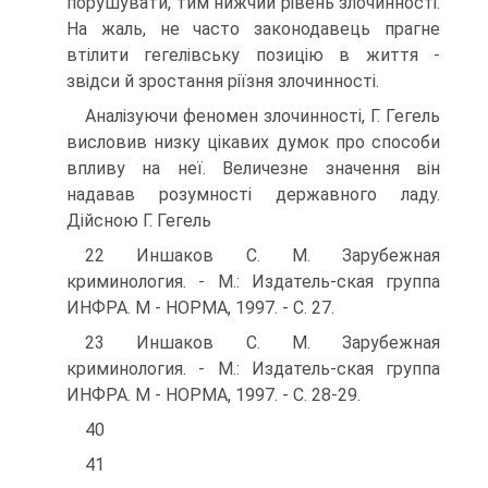
порушувати, тим нижчий рівень злочинності.
На жаль, не часто законодавець прагне
втілити гегелівську позицію в життя -
звідси й зростання ріїзня злочинності.
Аналізуючи феномен злочинності, Г. Гегель
висловив низку цікавих думок про способи
впливу на неї. Величезне значення він
надавав розумності державного ладу.
Дійсною Г. Гегель
22 Иншаков С. М. Зарубежная
криминология. - М.: Издатель-ская группа
ИНФРА. М - НОРМА, 1997. - С. 27.
23 Иншаков С. М. Зарубежная
криминология. - М.: Издатель-ская группа
ИНФРА. М - НОРМА, 1997. - С. 28-29.
40
41