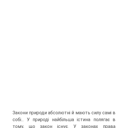
Закони природи абсолютні й мають силу самі в
собі... У природі найбільша істина полягає в
тому, що закон існує. У законах права