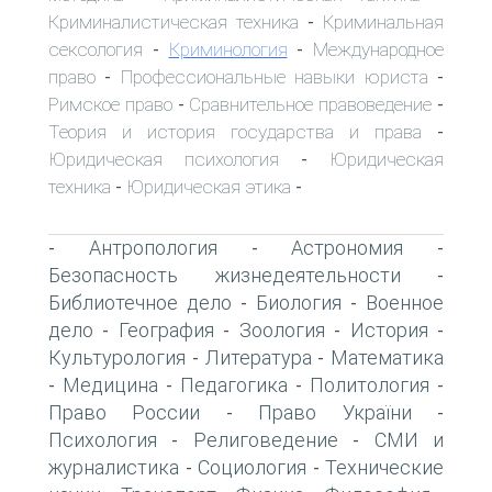
Криминалистическая техника
Криминальная
-
сексология
Криминология
Международное
-
-
право
Профессиональные навыки юриста
-
-
Римское право
Сравнительное правоведение
-
-
Теория и история государства и права
-
Юридическая психология
Юридическая
-
техника
Юридическая этика
-
-
Антропология
Астрономия
-
-
-
Безопасность жизнедеятельности
-
Библиотечное дело
Биология
Военное
-
-
дело
География
Зоология
История
-
-
-
-
Культурология
Литература
Математика
-
-
Медицина
Педагогика
Политология
-
-
-
-
Право России
Право України
-
-
Психология
Религоведение
СМИ и
-
-
журналистика
Социология
Технические
-
-