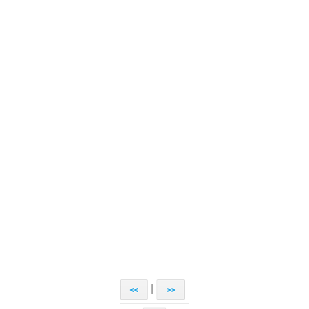
|
<<
>>