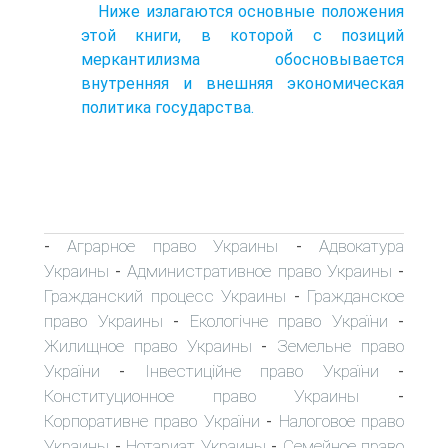
Ниже излагаются основные положения
этой книги, в которой с позиций
меркантилизма обосновывается
внутренняя и внешняя экономическая
политика государства.
Аграрное право Украины
Адвокатура
-
-
Украины
Административное право Украины
-
-
Гражданский процесс Украины
Гражданское
-
право Украины
Екологічне право України
-
-
Жилищное право Украины
Земельне право
-
України
Інвестиційне право України
-
-
Конституционное право Украины
-
Корпоративне право України
Налоговое право
-
Украины
Нотариат Украины
Семейное право
-
-