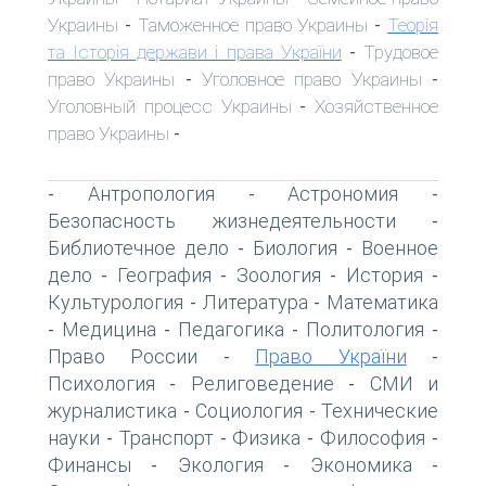
Украины
Таможенное право Украины
Теорія
-
-
та Історія держави і права України
Трудовое
-
право Украины
Уголовное право Украины
-
-
Уголовный процесс Украины
Хозяйственное
-
право Украины
-
Антропология
Астрономия
-
-
-
Безопасность жизнедеятельности
-
Библиотечное дело
Биология
Военное
-
-
дело
География
Зоология
История
-
-
-
-
Культурология
Литература
Математика
-
-
Медицина
Педагогика
Политология
-
-
-
-
Право России
Право України
-
-
Психология
Религоведение
СМИ и
-
-
журналистика
Социология
Технические
-
-
науки
Транспорт
Физика
Философия
-
-
-
-
Финансы
Экология
Экономика
-
-
-