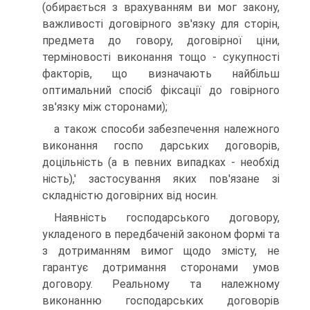
(обирається з врахуванням ви мог закону,
важливості договірного зв'язку для сторін,
предмета до говору, договірної ціни,
терміновості виконання тощо - сукупності
факторів, що визначають найбільш
оптимальний спосіб фіксації до говірного
зв'язку між сторонами);
а також способи забезпечення належного
виконання госпо дарських договорів,
доцільність (а в певних випадках - необхід
ність),' застосування яких пов'язане зі
складністю договірних від носин.
Наявність господарського договору,
укладеного в передбаченій законом формі та
з дотриманням вимог щодо змісту, не
гарантує дотримання сторонами умов
договору. Реальному та належному
виконанню господарських договорів