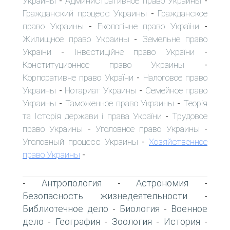
Украины
Административное право Украины
-
-
Гражданский процесс Украины
Гражданское
-
право Украины
Екологічне право України
-
-
Жилищное право Украины
Земельне право
-
України
Інвестиційне право України
-
-
Конституционное право Украины
-
Корпоративне право України
Налоговое право
-
Украины
Нотариат Украины
Семейное право
-
-
Украины
Таможенное право Украины
Теорія
-
-
та Історія держави і права України
Трудовое
-
право Украины
Уголовное право Украины
-
-
Уголовный процесс Украины
Хозяйственное
-
право Украины
-
Антропология
Астрономия
-
-
-
Безопасность жизнедеятельности
-
Библиотечное дело
Биология
Военное
-
-
дело
География
Зоология
История
-
-
-
-