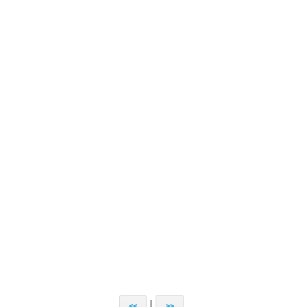
|
<<
>>