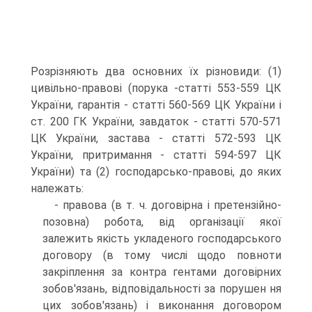
Розрізняють два основних їх різновиди: (1)
цивільно-правові (порука -статті 553-559 ЦК
України, гарантія - статті 560-569 ЦК України і
ст. 200 ГК України, завдаток - статті 570-571
ЦК України, застава - статті 572-593 ЦК
України, притримання - статті 594-597 ЦК
України) та (2) господарсько-правові, до яких
належать:
- правова (в т. ч. договірна і претензійно-
позовна) робота, від організації якої
залежить якість укладеного господарського
договору (в тому числі щодо повноти
закріплення за контра гентами договірних
зобов'язань, відповідальності за порушен ня
цих зобов'язань) і виконання договором