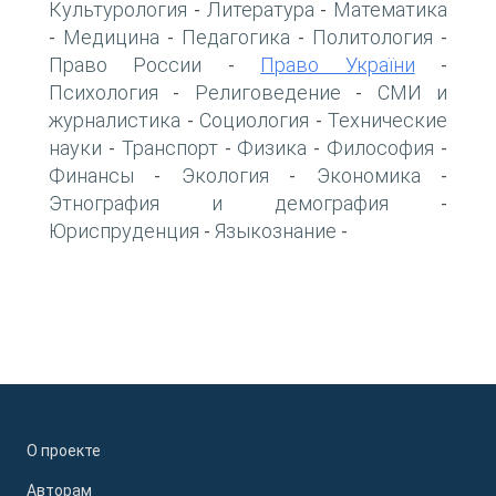
Культурология
Литература
Математика
-
-
Медицина
Педагогика
Политология
-
-
-
-
Право России
Право України
-
-
Психология
Религоведение
СМИ и
-
-
журналистика
Социология
Технические
-
-
науки
Транспорт
Физика
Философия
-
-
-
-
Финансы
Экология
Экономика
-
-
-
Этнография и демография
-
Юриспруденция
Языкознание
-
-
О проекте
Авторам