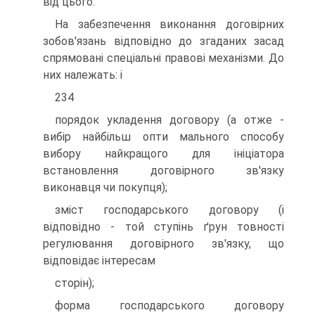
від цього.
На забезпечення виконання договірних
зобов'язань відповідно до згаданих засад
спрямовані спеціальні правові механізми. До
них належать: і
234
порядок укладення договору (а отже -
вибір найбільш опти мального способу
вибору найкращого для ініціатора
встановлення договірного зв'язку
виконавця чи покупця);
зміст господарського договору (і
відповідно - той ступінь ґрун товності
регулювання договірного зв'язку, що
відповідає інтересам
сторін);
форма господарського договору