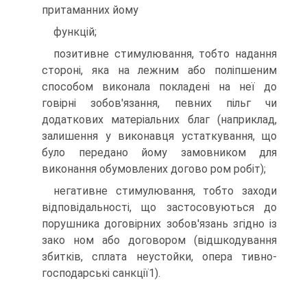
притаманних йому
функцій;
позитивне стимулювання, тобто надання
стороні, яка на лежним або поліпшеним
способом виконала покладені на неї до
говірні зобов'язання, певних пільг чи
додаткових матеріальних благ (наприклад,
залишення у виконавця устаткування, що
було передано йому замовником для
виконання обумовлених догово ром робіт);
негативне стимулювання, тобто заходи
відповідальності, що застосовуються до
порушника договірних зобов'язань згідно із
зако ном або договором (відшкодування
збитків, сплата неустойки, опера тивно-
господарські санкції1).