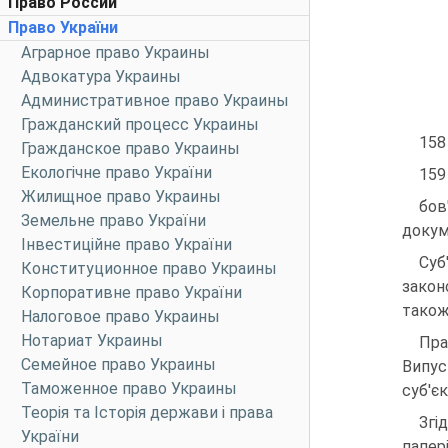
Право России
Право України
Аграрное право Украины
Адвокатура Украины
Административное право Украины
Гражданский процесс Украины
158
Гражданское право Украины
Екологічне право України
159
Жилищное право Украины
бов
Земельне право України
докум
Інвестиційне право України
Суб
Конституционное право Украины
закон
Корпоративне право України
також
Налоговое право Украины
Нотариат Украины
Пра
Семейное право Украины
Випус
Таможенное право Украины
суб'є
Теорія та Історія держави і права
Згі
України
папер