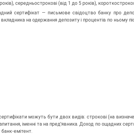
років), середньострокові (від 1 до 5 років), короткостроков
дний сертифікат — письмове свідоцтво банку про депо
 вкладника на одержання депозиту і процентів по ньому пі
сертифікати можуть бути двох видів: строкові (на визначе
апитання, іменні та на пред'явника. Доход по ощадних серт
 банк-емітент.