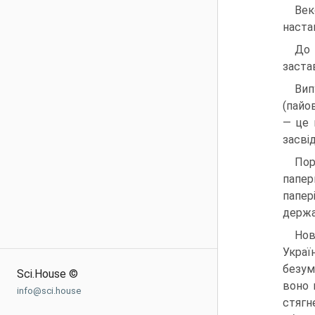
Век
наста
До 
застав
Вип
(пайов
— це 
засві
Пор
папер
папер
держа
Нов
Украї
безум
Sci.House ©
воно 
info@sci.house
стягн