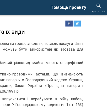
Помощь проекту
<<
↑
>>
та їх види
рава на грошові кошти, товари, послуги. Цінні
ж можуть бути використані як застава для
обливий різновид майна мають специфічний
тивно-правовими актами, що визначають
их паперів, є Господарський кодекс України,
країни, Закон України «Про цінні папери і
.06.1991 р.
випускатися і перебувати в обігу пайові,
папери. У Господарському кодексі (ч. 1 ст. 163)