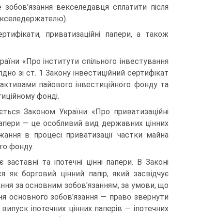
е зобов'язання векселедавця сплатити після
екселедержателю).
ертифікати, приватизаційні папери, а також
раїни «Про інститути спільного інвестування
гідно зі ст. 1 Закону інвестиційний сертифікат
я активами пайового інвестиційного фонду та
тиційному фонді.
ється Законом України «Про приватизаційні
і папери — це особливий вид державних цінних
жання в процесі приватизації частки майна
го фонду.
заставні та іпотечні цінні папери. В Законі
ся як борговий цінний папір, який засвідчує
ння за основним зобов'язанням, за умови, що
ння основного зобов'язання — право звернути
випуск іпотечних цінних паперів — іпотечних