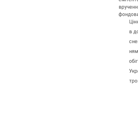
вручен
фондови
Цін
в д
сне
ням
обі
Укр
тро