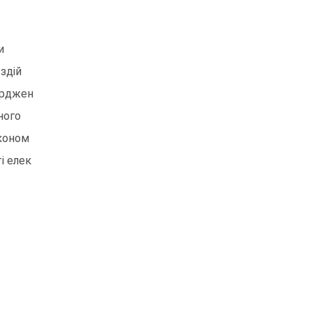
и
здій
верджен
ного
аконом
і елек