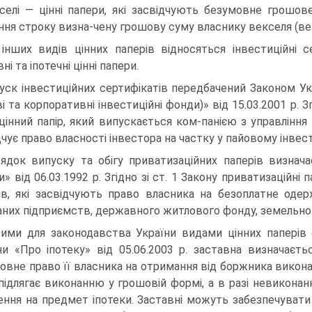
селі — цінні папери, які засвідчують безумовне грошов
ння строку визна-чену грошову суму власнику векселя (в
інших видів цінних паперів відносяться інвестиційні с
ні та іпотечні цінні папери.
уск інвестиційних сертифікатів передбачений Законом Ук
і та корпоративні інвестиційні фонди)» від 15.03.2001 р. З
цінний папір, який випускається ком-панією з управлінн
дчує право власності інвестора на частку у пайовому інвес
ядок випуску та обігу приватизаційних паперів визнача
и» від 06.03.1992 р. Згідно зі ст. 1 Закону приватизаційн
ів, які засвідчують право власника на безоплатне одер
них підприємств, державного житлового фонду, земельно
ими для законодавства України видами цінних паперів є 
ни «Про іпотеку» від 05.06.2003 р. заставна визначаєть
овне право її власника на отримання від боржника викона
підлягає виконанню у грошовій формі, а в разі невикона
ення на предмет іпотеки. Заставні можуть забезпечувати 