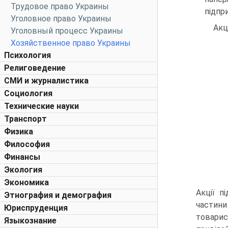
Трудовое право Украины
підпр
Уголовное право Украины
Акц
Уголовный процесс Украины
Хозяйственное право Украины
Психология
Религоведение
СМИ и журналистика
Социология
Технические науки
Транспорт
Физика
Философия
Финансы
Экология
Экономика
Акції п
Этнография и демография
частини
Юриспруденция
товарис
Языкознание