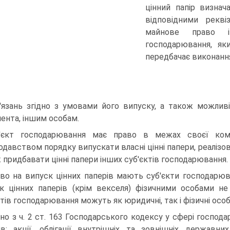
цінний папір визна
відповідними рекв
майнове право і
господарювання, як
передбачає виконання
'язань згідно з умовами його випуску, а також можлив
ента, іншим особам.
'єкт господарювання має право в межах своєї комп
одавством порядку випускати власні цінні папери, реалізо
 придбавати цінні папери інших суб'єктів господарювання.
во на випуск цінних паперів мають суб'єкти господарюв
к цінних паперів (крім векселя) фізичними особами не
ктів господарювання можуть як юридичні, так і фізичні особ
дно з ч. 2 ст. 163 Господарського кодексу у сфері госпо
ів: акції, облігації внутрішніх та зовнішніх державних