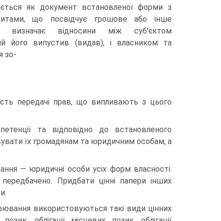
чається як документ встановленої форми з
ізитами, що посвідчує грошове або інше
 визначає відносини між суб'єктом
ий його випустив (видав), і власником та
 зо-
ість передачі прав, що випливають з цього
етенції та відповідно до встановленого
вувати їх громадянам та юридичним особам, а
ання — юридичні особи усіх форм власності.
 передбачено. Придбати цінні папери інших
и.
дарювання використовуються такі види цінних
 позик, облігації місцевих позик, облігації