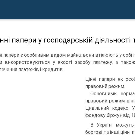
інні папери у господарській діяльності 
ні папери є особливим видом майна, вони втілюють у собі п
и використовуються у якості засобу платежу, а тако
печення платежів і кредитів.
Цінні папери як ос
правовий режим.
Основними норма
правовий режим цінн
Цивільний кодекс У
фондову біржу» від 18
В Україні можуть 
боргові та інші цінні 