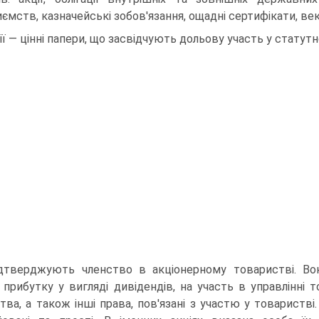
иємств, казначейські зобов'язання, ощадні сертифікати, век
ії — цінні папери, що засвідчують дольову участь у статут
ідтверджують членство в акціонерному товаристві. В
 прибутку у вигляді дивідендів, на участь в управлінні т
тва, а також інші права, пов'язані з участю у товаристві.