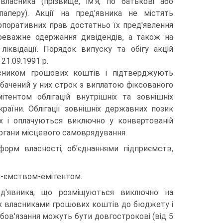
власника (прізвище, ім'я, по батькові або
аперу). Акції на пред'явника не містять
орпоративних прав достатньо їх пред'явлення
ереважне одержання дивідендів, а також на
ліквідації. Порядок випуску та обігу акцій
21.09.1991 р.
ласником грошових коштів і підтверджують
дбачений у них строк з виплатою фіксованого
тентом облігацій внутрішніх та зовнішніх
раїни. Облігації зовнішніх державних позик
х і оплачуються виключно у конвертованій
органи місцевого самоврядування.
форм власності, об'єднаннями підприємств,
ри-ємством-емітентом.
ед'явника, що розміщуються виключно на
їх власниками грошових коштів до бюджету і
бов'язання можуть бути довгострокові (від 5