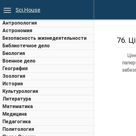
Sci.House
Антропология
Астрономия
Безопасность жизнедеятельности
76. Ц
Библиотечное дело
Биология
Цін
Военное дело
папер
География
забез
Зоология
История
Культурология
Литература
Математика
Медицина
Педагогика
Политология