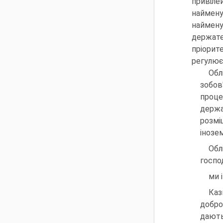
привіле
наймену
наймену
держате
пріорит
регулює
Обл
зобов
проце
держа
розмі
інозе
Обл
госпо
ми 
Каз
добро
дають