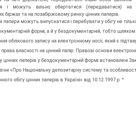
ня і можуть вільно обертатися (передаватися) на
х біржах та на позабіржовому ринку цінних паперів.
ні папери можуть випускатися і перебувати у обігу не тільк
окументарній формі, а й у бездокументарній, тобто шляхом 
ння облікового запису на електронному носії, який є підт
 права власності на цінний папір. Правові основи електрон
гу цінних паперів у бездокументарній формі встановлені З
аїни «Про Національну депозитарну систему та особливост
нного обігу цінних паперів в Україні» від 10.12.1997 р. ^