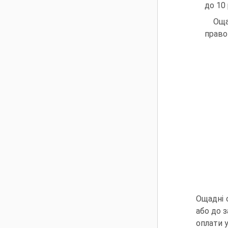
до 10 
Оща
право
Ощадні 
або до з
оплати у