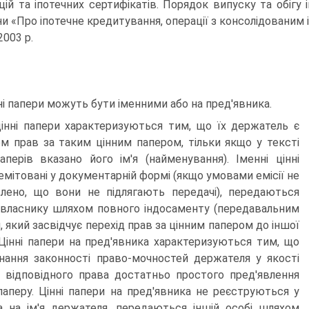
ацій та іпотечних сертифікатів. Порядок випуску та обігу
ни «Про іпотечне кредитування, операції з консолідованим 
2003 р.
ні папери можуть бути іменними або на пред'явника.
цінні папери характеризуються тим, що їх держатель є
ом прав за таким цінним папером, тільки якщо у тексті
аперів вказано його ім'я (найменування). Іменні цінні
 емітовані у документарній формі (якщо умовами емісії не
лено, що вони не підлягають передачі), передаються
власнику шляхом повного індосаменту (передавальним
, який засвідчує перехід прав за цінним папером до іншої
 Цінні папери на пред'явника характеризуються тим, що
нання законності право-мочностей держателя у якості
а відповідного права достатньо простого пред'явлення
паперу. Цінні папери на пред'явника не реєструються у
а на ім'я держателя, передаються іншій особі шляхом