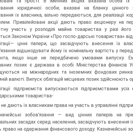
йовані та прості. В іменних акціях вказана особа їх 
вання юридичної особи, вказані на бланку цінного п
вання їх власника, вільно передаються, для реалізації к
лем. Привілейовані акції дають право акціонеру на п
етну участь у розподілі майна товариства у разі його 
ться Законом України «Про госпо-дарські товариства» від 
ігації— цінні папери, що засвідчують внесення їх в
'язання відшкодувати йому їх номінальну вартість у пере
нта, якщо інше не передбачено умовами випуску. Емі
вних позик є держава в особі Міністерства фінансів Ук
щуються на міжнародних та іноземних фондових ринка
мній валюті. Випуск облігацій місцевих позик здійснюють 
ігації підприємств випускаються підприємствами усіх 
дарськими товариства-
і не дають їх власникам права на участь в управлінні підп
начейські зобов'язання — вид цінних паперів на пр
вільних засадах серед населення, засвідчують внесення 
 право на одержання фінансового доходу. Казначейські зо