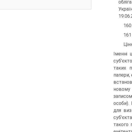
обліг
Украї
19.06.
160
161
Цін
Іменні 
суб'єкт
таких п
папери,
встанов
новому 
записом
особи).
для виз
суб'єкт
такого 
емітент