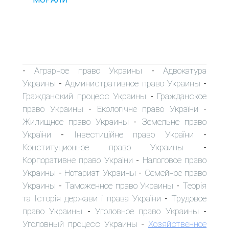
Аграрное право Украины
Адвокатура
-
-
Украины
Административное право Украины
-
-
Гражданский процесс Украины
Гражданское
-
право Украины
Екологічне право України
-
-
Жилищное право Украины
Земельне право
-
України
Інвестиційне право України
-
-
Конституционное право Украины
-
Корпоративне право України
Налоговое право
-
Украины
Нотариат Украины
Семейное право
-
-
Украины
Таможенное право Украины
Теорія
-
-
та Історія держави і права України
Трудовое
-
право Украины
Уголовное право Украины
-
-
Уголовный процесс Украины
Хозяйственное
-