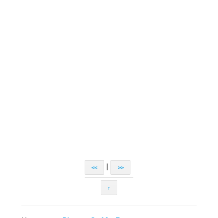
|
<<
>>
↑