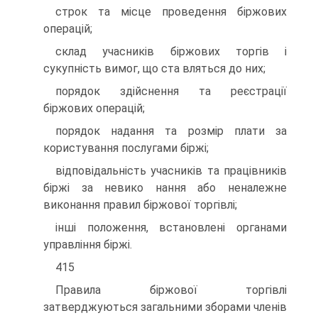
строк та місце проведення біржових
операцій;
склад учасників біржових торгів і
сукупність вимог, що ста вляться до них;
порядок здійснення та реєстрації
біржових операцій;
порядок надання та розмір плати за
користування послугами біржі;
відповідальність учасників та працівників
біржі за невико нання або неналежне
виконання правил біржової торгівлі;
інші положення, встановлені органами
управління біржі.
415
Правила біржової торгівлі
затверджуються загальними зборами членів