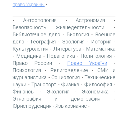
право Украины
-
Антропология
Астрономия
-
-
-
Безопасность жизнедеятельности
-
Библиотечное дело
Биология
Военное
-
-
дело
География
Зоология
История
-
-
-
-
Культурология
Литература
Математика
-
-
Медицина
Педагогика
Политология
-
-
-
-
Право России
Право України
-
-
Психология
Религоведение
СМИ и
-
-
журналистика
Социология
Технические
-
-
науки
Транспорт
Физика
Философия
-
-
-
-
Финансы
Экология
Экономика
-
-
-
Этнография и демография
-
Юриспруденция
Языкознание
-
-