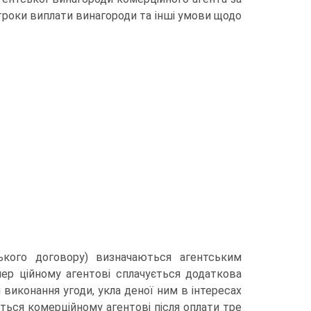
троки виплати винагороди та інші умови щодо
ського договору) визначаються агентським
ер ційному агентові сплачується додаткова
и виконання угоди, укла деної ним в інтересах
ється комерційному агентові після оплати тре