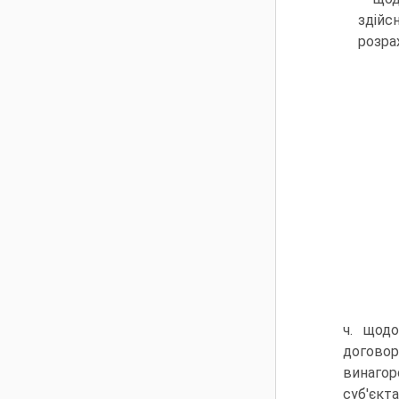
здійс
розра
ч. щодо
договор
винагор
суб'єкт