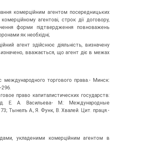
онання комерційним агентом посередницьких
 комерційному агентові, строк дії договору,
начення форми підтвердження повноважень
оронами як необхідні;
ійний агент здійснює діяльність, визначену
 визначено, вважається, що агент діє в межах
рс международного торгового права.- Минск:
-296.
говое право капиталистических государств:
. Е. А. Васильева- М.: Международные
73; Тынелъ А., Я. Функ, В. Хвалей. Цит. праця.-
годами, укладеними комерційним агентом в