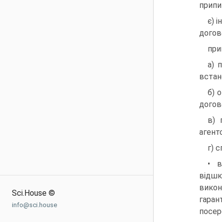
припи
є) 
догов
при
а) 
встан
б) 
догов
в) 
агент
г) 
• в
відшк
викон
Sci.House ©
гаран
info@sci.house
посер