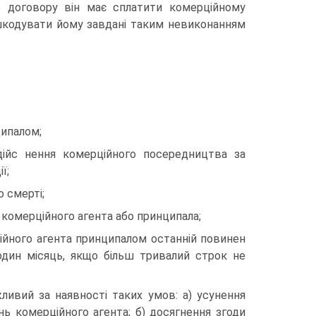
о договору він має сплатити комерційному
шкодувати йому завдані таким невиконанням
ципалом;
дійс нення комерційного посередництва за
ї;
о смерті;
комерційного агента або принципала;
ійного агента принципалом останній повинен
один місяць, якщо більш тривалий строк не
ивий за наявності таких умов: а) усунення
ь комерційного агента; б) досягнення згоди