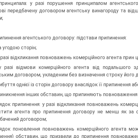
принципала: у разі порушення принципалом агентськог
ові передбачену договором агентську винагороду та від
и;
рипинення агентського договору: підстави припинення:
за угодою сторін;
у разі відкликання повноважень комерційного агента прин 
у разі відмови комерційного агента від подальшого з
ським договором, укладеним без визначення строку його ді
вибуття однієї із сторін договору внаслідок її припинення аб
виникнення інших обставин, що припиняють повноваження 
ядок припинення: у разі відкликання повноважень комерц
стити агента про припинення договору не менш як за 
бачений договором;
ядок поновлення повноважень комерційного агента можл
нчення) обставин, що призвели до припинення повноважен