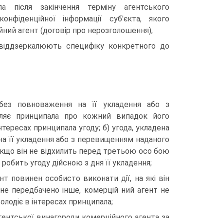
ла після закінчення терміну агентського
конфіденційної інформації суб'єкта, якого
ний агент (договір про нерозголошення);
 віддзеркалюють специфіку конкретного до
без повноваження на її укладення або з
мляє принципала про кожний випадок його
тересах принципала угоду; б) угода, укладена
на її укладення або з перевищенням наданого
кщо він не відхилить перед третьою осо бою
робить угоду дійсною з дня її укладення;
нт повинен особисто виконати дії, на які він
е передбачено інше, комерцій ний агент не
олодіє в інтересах принципала;
агентської винагороди комерційного агента за