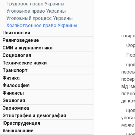
Трудовое право Украины
Уголовное право Украины
Уголовный процесс Украины
Хозяйственное право Украины
Психология
говірн
Религоведение
Фор
СМИ и журналистика
Пор
Социология
Технические науки
щод
Транспорт
перев
Физика
посер
Философия
від і
Финансы
повно
Экология
дії к
Экономика
щод
Этнография и демография
уповн
Юриспруденция
може 
Языкознание
щод