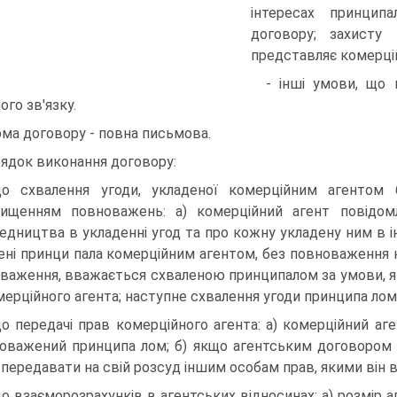
інтересах принципа
договору; захисту 
представляє комерцій
- інші умови, що
ого зв'язку.
ма договору - повна письмова.
ядок виконання договору:
о схвалення угоди, укладеної комерційним агентом 
ищенням повноважень: а) комерційний агент повідо
едництва в укладенні угод та про кожну укладену ним в ін
мені принци пала комерційним агентом, без повноваження 
важення, вважається схваленою принципалом за умови, я
омерційного агента; наступне схвалення угоди принципа лом 
о передачі прав комерційного агента: а) комерційний аге
оважений принципа лом; б) якщо агентським договором н
передавати на свій розсуд іншим особам прав, якими він в
о взаєморозрахунків в агентських відносинах: а) розмір 