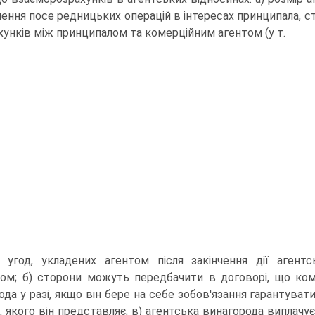
нення посе редницьких операцій в інтересах принципала, с
хунків між принципалом та комерційним агентом (у т.
 угод, укладених агентом після закінчення дії агент
ом; б) сторони можуть передбачити в договорі, що ком
ода у разі, якщо він бере на себе зобов'язання гарантуват
а, якого він представляє; в) агентська винагорода виплачу