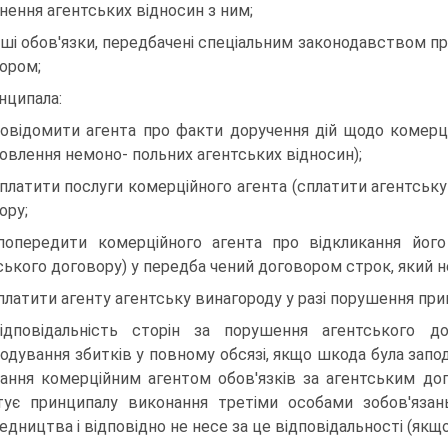
нення агентських відносин з ним;
інші обов'язки, передбачені спеціальним законодавством 
ором;
нципала:
повідомити агента про факти доручення дій щодо комерц
овлення немоно- польних агентських відносин);
оплатити послуги комерційного агента (сплатити агентськ
ору;
попередити комерційного агента про відкликання його
ського договору) у передба чений договором строк, який 
сплатити агенту агентську винагороду у разі порушення пр
ідповідальність сторін за порушення агентського д
одування збитків у повному обсязі, якщо шкода була запо
ання комерційним агентом обов'язків за агентським дог
тує принципалу виконання третіми особами зобов'язан
едництва і відповідно не несе за це відповідальності (якщ