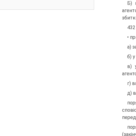
Б) 
агент
збитк
432
• п
а) 
б) 
в) 
агент
г) 
д) 
пор
спові
перед
пор
(закі