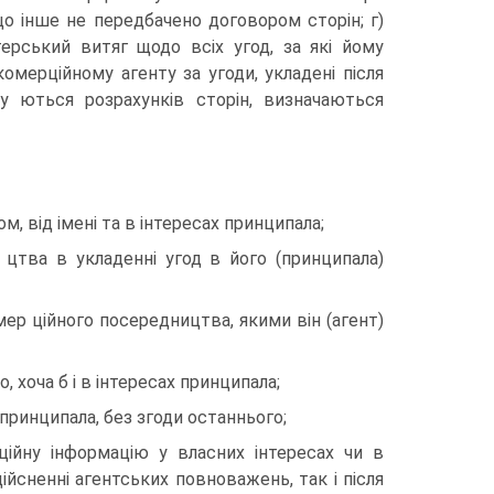
 інше не передбачено договором сторін; г)
ерський витяг щодо всіх угод, за які йому
омерційному агенту за угоди, укладені після
су ються розрахунків сторін, визначаються
м, від імені та в інтересах принципала;
цтва в укладенні угод в його (принципала)
ер ційного посередництва, якими він (агент)
, хоча б і в інтересах принципала;
принципала, без згоди останнього;
ційну інформацію у власних інтересах чи в
ійсненні агентських повноважень, так і після