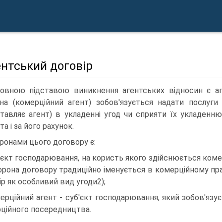
ентський договір
овною підставою виникнення агентських відносин є аг
на (комерційний агент) зобов'язується надати послуги д
тавляє агент) в укладенні угод чи сприяти їх укладенню
та і за його рахунок.
ронами цього договору є:
'єкт господарювання, на користь якого здійснюється коме
орона договору традиційно іменується в комерційному прав
ір як особливий вид угоди2);
ерційний агент - суб'єкт господарювання, який зобов'язу
ційного посередництва.