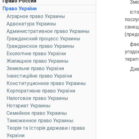
Право России
Змі
Право України
іст
Аграрное право Украины
послу
Адвокатура Украины
санкц
Административное право Украины
(пред
Гражданский процесс Украины
фак
Гражданское право Украины
угодо
Екологічне право України
терит
Жилищное право Украины
Земельне право України
Див
Інвестиційне право України
Конституционное право Украины
Корпоративне право України
Налоговое право Украины
Нотариат Украины
Семейное право Украины
Таможенное право Украины
Теорія та Історія держави і права
України