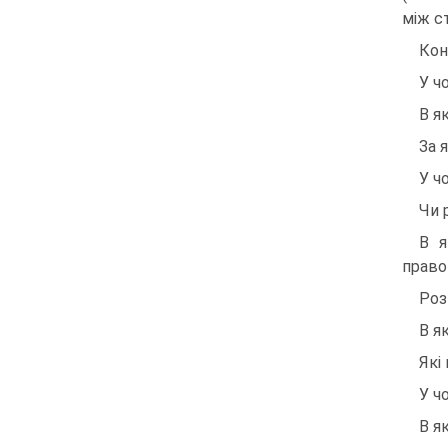
між с
Кон
У ч
В я
За 
У ч
Чи 
В я
право
Роз
В я
Які
У ч
В я