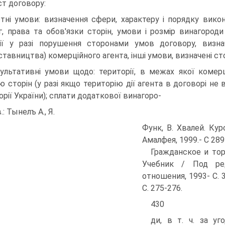
ст договору:
отні умови: визначення сфери, характеру і порядку вик
г, права та обов'язки сторін, умови і розмір винагороди
ії у разі порушення сторонами умов договору, виз
ставництва) комерційного агента, інші умови, визначені ст
ультативні умови щодо: території, в межах якої комерц
ю сторін (у разі якщо територію дії агента в договорі не
орії України); сплати додаткової винагоро-
.: Тынелъ А., Я.
Функ, В. Хвалей. Ку
Амалфея, 1999.- С 289
Гражданское и тор
Учебник / Под ред
отношения, 1993- С. 3
С. 275-276.
430
ди, в т. ч. за у