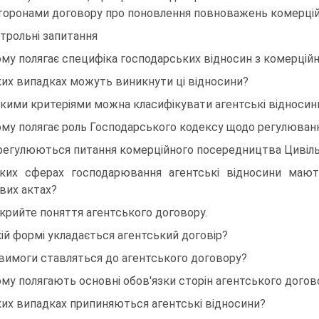
торонами договору про поновлення повноважень комерцій
трольні запитання
ому полягає специфіка господарських відносин з комерці
ких випадках можуть виникнути ці відносини?
якими критеріями можна класифікувати агентські відносин
ому полягає роль Господарського кодексу щодо регулюван
регулюються питання комерційного посередництва Цивіл
ких сферах господарювання агентські відносини мают
вих актах?
крийте поняття агентського договору.
кій формі укладається агентський договір?
 вимоги ставляться до агентського договору?
ому полягають основні обов'язки сторін агентського догов
ких випадках припиняються агентські відносини?