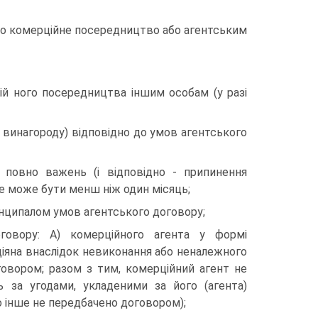
про комерційне посередництво або агентським
ій ного посередництва іншим особам (у разі
у винагороду) відповідно до умов агентського
 повно важень (і відповідно - припинення
не може бути менш ніж один місяць;
инципалом умов агентського договору;
оговору: А) комерційного агента у формі
діяна внаслідок невиконання або неналежного
овором; разом з тим, комерційний агент не
ь за угодами, укладеними за його (агента)
о інше не передбачено договором);