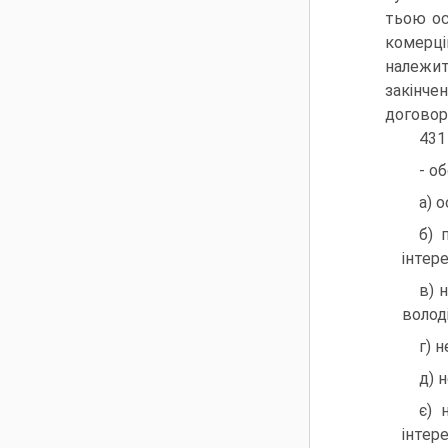
тьою ос
комерці
належит
закінче
договор
431
- о
а) 
б) 
інтере
в) 
волод
г) 
д) 
є) 
інтер