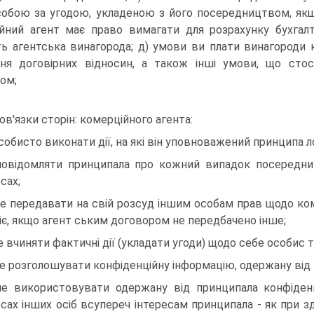
обою за угодою, укладеною з його посередництвом, якщо
йний агент має право вимагати для розрахунку бухгалт
ь агентська винагорода; д) умови ви плати винагороди к
ння договірних відносин, а також інші умови, що сто
ом;
бов'язки сторін: комерційного агента:
особисто виконати дії, на які він уповноважений принципа ло
повідомляти принципала про кожний випадок посередни 
сах;
не передавати на свій розсуд іншим особам прав щодо ком
іє, якщо агент ським договором не передбачено інше;
не вчиняти фактичні дії (укладати угоди) щодо себе особис то
не розголошувати конфіденційну інформацію, одержану від 
не використовувати одержану від принципала конфіден
есах інших осіб всупереч інтересам принципала - як при зд