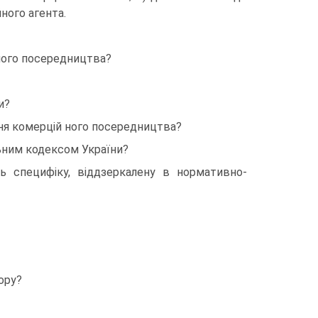
ного агента.
йного посередництва?
и?
ня комерцій ного посередництва?
ьним кодексом України?
ь специфіку, віддзеркалену в нормативно-
ору?