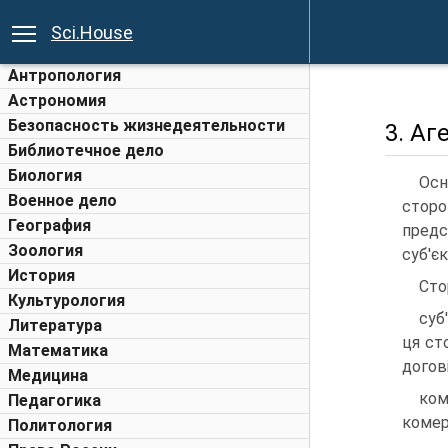
Sci.House
Антропология
Астрономия
Безопасность жизнедеятельности
3. Аг
Библиотечное дело
Биология
Осн
Военное дело
сторо
География
предс
Зоология
суб'єк
История
Сто
Культурология
суб
Литература
ця ст
Математика
догов
Медицина
ком
Педагогика
комер
Политология