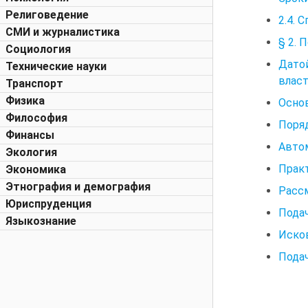
Религоведение
2.4. 
СМИ и журналистика
§ 2. 
Социология
Дато
Технические науки
власт
Транспорт
Физика
Основ
Философия
Поряд
Финансы
Автом
Экология
Практ
Экономика
Этнография и демография
Расс
Юриспруденция
Пода
Языкознание
Исков
Подач