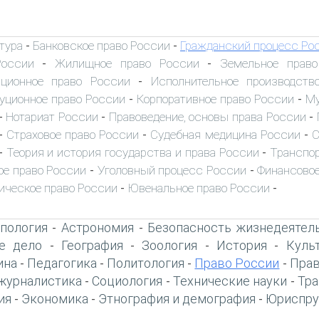
тура
Банковское право России
Гражданский процесс Ро
-
-
России
Жилищное право России
Земельное прав
-
-
иционное право России
Исполнительное производств
-
уционное право России
Корпоративное право России
Му
-
-
Нотариат России
Правоведение, основы права России
-
-
-
Страховое право России
Судебная медицина России
С
-
-
-
Теория и история государства и права России
Транспор
-
-
ое право России
Уголовный процесс России
Финансовое
-
-
ическое право России
Ювенальное право России
-
-
пология
Астрономия
Безопасность жизнедеятел
-
-
е дело
География
Зоология
История
Куль
-
-
-
-
ина
Педагогика
Политология
Право России
Прав
-
-
-
-
журналистика
Социология
Технические науки
Тра
-
-
-
ия
Экономика
Этнография и демография
Юриспру
-
-
-