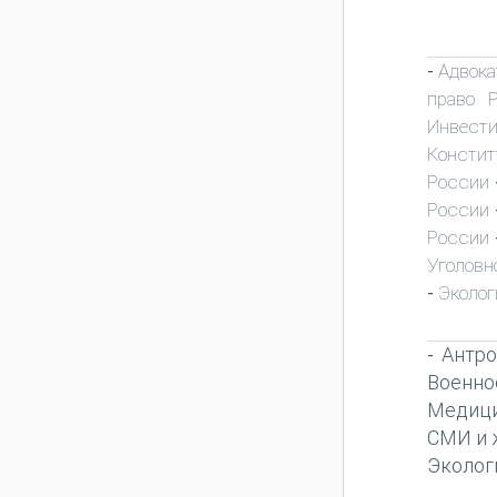
Адвока
-
право 
Инвест
Констит
России
России
России
Уголовн
Эколог
-
Антро
-
Военно
Медиц
СМИ и 
Эколог