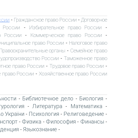
ссии
Гражданское право России
Договорное
-
-
о России
Избирательное право России
-
-
о России
Коммерческое право России
-
-
ниципальное право России
Налоговое право
-
Правоохранительные органы
Семейное право
-
удопроизводство России
Таможенное право
-
тное право России
Трудовое право России
-
-
 право России
Хозяйственное право России
-
ьности
Библиотечное дело
Биология
-
-
-
турология
Литература
Математика
-
-
-
о України
Психология
Религоведение
-
-
-
нспорт
Физика
Философия
Финансы
-
-
-
-
денция
Языкознание
-
-