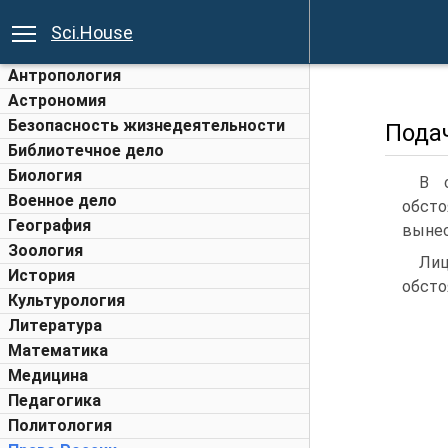
Sci.House
Антропология
Астрономия
Безопасность жизнедеятельности
Пода
Библиотечное дело
Биология
В 
Военное дело
обсто
География
вынес
Зоология
Лиц
История
обсто
Культурология
Литература
Математика
Медицина
Педагогика
Политология