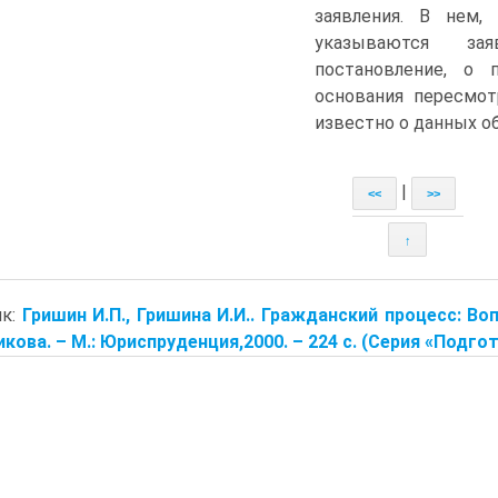
заявления. В нем,
указываются зая
постановление, о 
основания пересмот
известно о данных о
|
<<
>>
↑
ик:
Гришин И.П., Гришина И.И.. Гражданский процесс: Воп
кова. – М.: Юриспруденция,2000. – 224 с. (Серия «Подгот