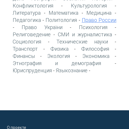
Конфликтология
Культурология
-
-
Литература
Математика
Медицина
-
-
-
Педагогика
Политология
Право России
-
-
Право України
Психология
-
-
-
Религоведение
СМИ и журналистика
-
-
Социология
Технические науки
-
-
Транспорт
Физика
Философия
-
-
-
Финансы
Экология
Экономика
-
-
-
Этнография и демография
-
Юриспруденция
Языкознание
-
-
О проекте