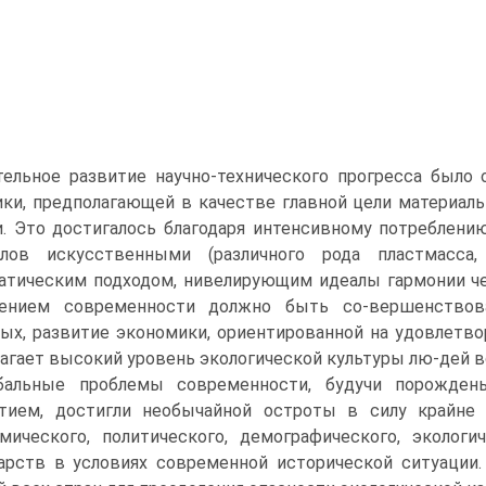
ельное развитие научно-технического прогресса было
ки, предполагающей в качестве главной цели материал
. Это достигалось благодаря интенсивному потреблени
алов искусственными (различного рода пластмасса,
атическим подходом, нивелирующим идеалы гармонии ч
лением современности должно быть со-вершенствова
ых, развитие экономики, ориентированной на удовлетво
агает высокий уровень экологической культуры лю-дей в
обальные проблемы современности, будучи порожд
тием, достигли необычайной остроты в силу крайне
мического, политического, демографического, экологи
арств в условиях современной исторической ситуации