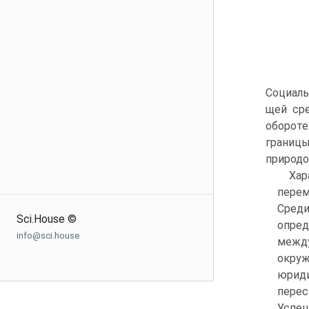
Социал
щей сре
оборот
границ
природо
Хар
перем
Среди
Sci.House ©
опре
info@sci.house
межд
окруж
юриди
пере
Успеш