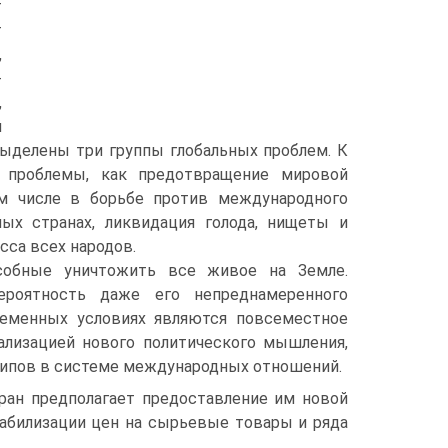
т
т
,
-
,
й
выделены три группы глобальных проблем. К
 проблемы, как предотвращение мировой
ом числе в борьбе против международного
ных странах, ликвидация голода, нищеты и
сса всех народов.
собные уничтожить все живое на Земле.
ероятность даже его непреднамеренного
ременных условиях являются повсеместное
ализацией нового политического мышления,
ипов в системе международных отношений.
ран предполагает предоставление им новой
табилизации цен на сырьевые товары и ряда