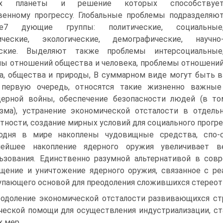
нах планеты и решение которых способствуе
енному прогрессу. Глобальные проблемы подразделяю
е7 дующие группы: политические, социальные
ические, экологические, демографические, научно
еские. Выделяют также проблемы интерсоциальные
ы отношений общества и человека, проблемы отношени
а, общества и природы, В суммарном виде могут быть 
 первую очередь, относятся такие жизненно важные
дерной войны, обеспечение безопасности людей (в т
зма), устранение экономической отсталости в отдель
тности, создание мирных условий для социального прогре
одня в мире накоплены чудовищные средства, спо-
нейшее накопление ядерного оружия увеличивает в
ьзования. Единственно разумной альтернативой в сов
щение и уничтожение ядерного оружия, связанное с ре
пающего основой для преодоления сложившихся стереот
одоление экономической отсталости развивающихся ст
ческой помощи для осуществления индустриализации, с
х мер.