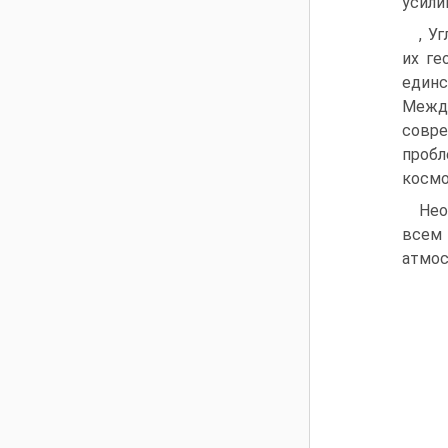
усили
, У
их ге
единс
Межд
совре
пробл
космо
Нео
всем
атмос