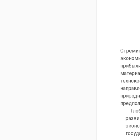
Стремит
экономи
прибыли
матери
технокр
направ
природн
предпол
Гл
разви
эконо
госуд