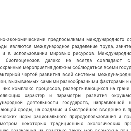
ьно-экономическими предпосылками международного с
ды являются международное разделение труда, заинте
е и в использовании мировых ресурсов. Международно
ы биогеоценозов далеко не всегда совпадают с 
охранные мероприятия должны соблюдаться всеми госуд
актерной чертой развития всей системы междуна-родн
ен, вызываемых самыми разнообразными факторами и я
 них комплекс процессов, развертывающихся на грани
деляющих характер и параметры развития окружа
ународной деятельности государств, направленной
ающей среды, на создание и быстрейшее введение в пр
ческих норм рационального природопользования и пр
смотром некоторых традиционных экологических пре
ная реализация на практике таких мер возможна при 