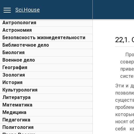
Sci.House
Антропология
Астрономия
Безопасность жизнедеятельности
22,1.
Библиотечное дело
Биология
Про
Военное дело
совер
География
прив
Зоология
систе
История
Эти и д
Культурология
позвол
Литература
существ
Математика
проблем
Медицина
которые
Педагогика
носят о
Политология
себя к