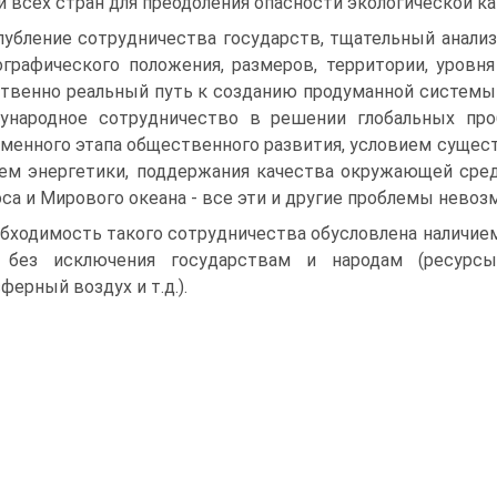
й всех стран для преодоления опасности экологической к
глубление сотрудничества государств, тщательный анали
ографического положения, размеров, территории, уровн
твенно реальный путь к созданию продуманной системы
ународное сотрудничество в решении глобальных про
менного этапа общественного развития, условием сущест
ем энергетики, поддержания качества окружающей сред
са и Мирового океана - все эти и другие проблемы нево
бходимость такого сотрудничества обусловлена наличие
 без исключения государствам и народам (ресурсы 
ферный воздух и т.д.).