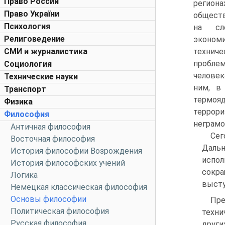
Право России
регио
Право України
обществ
Психология
на сл
Религоведение
эконом
СМИ и журналистика
технич
проблем
Социология
человек
Технические науки
ним, в
Транспорт
термоя
Физика
террори
Философия
неграмо
Античная философия
Сег
Восточная философия
Даль
История философии Возрождения
испол
История философских учений
сокра
Логика
высту
Немецкая классическая философия
Основы философии
Пре
Политическая философия
техни
Русская философия
други