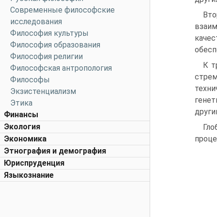
Современные философские
Вто
исследования
взаим
Философия культуры
качес
Философия образования
обесп
Философия религии
К т
Философская антропология
стрем
Философы
техн
Экзистенциализм
генет
Этика
други
Финансы
Экология
Гло
Экономика
проце
Этнография и демография
Юриспруденция
Языкознание