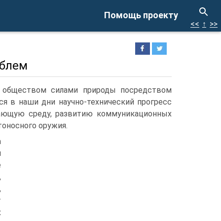
Помощь проекту
<<
↑
>>
облем
м обществом силами природы посредством
я в наши дни научно-технический прогресс
ающую среду, развитию коммуникационных
тоносного оружия.
а
я
е
,
,
т
х