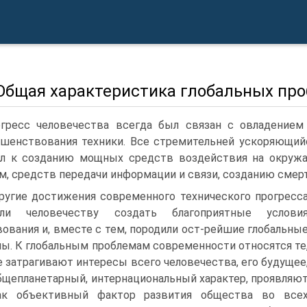
 Общая характеристика глобальных пр
гресс человечества всегда был связан с овладение
шенствования техники. Все стремительней ускоряющийс
ел к созданию мощных средств воздействия на окруж
м, средств передачи информации и связи, созданию смер
ругие достижения современного технического прогресс
или человечеству создать благоприятные услови
ования и, вместе с тем, породили ост-рейшие глобальны
ы. К глобальным проблемам современности относятся те
 затрагивают интересы всего человечества, его будущее
бщепланетарный, интернациональный характер, проявляю
ак объективный фактор развития общества во все