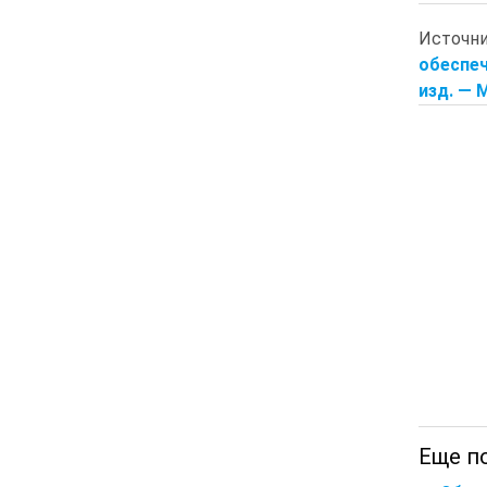
Источн
обеспеч
изд. — М
Еще по