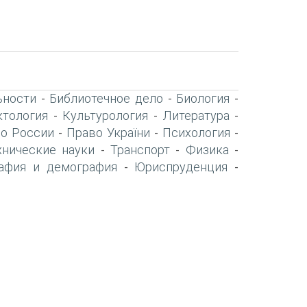
ьности
Библиотечное дело
Биология
-
-
-
тология
Культурология
Литература
-
-
-
о России
Право України
Психология
-
-
-
хнические науки
Транспорт
Физика
-
-
-
афия и демография
Юриспруденция
-
-