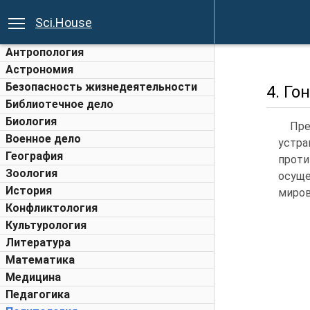
Sci.House
Антропология
Астрономия
Безопасность жизнедеятельности
4. Го
Библиотечное дело
Биология
Пре
Военное дело
устр
География
проти
Зоология
осуще
История
миров
Конфликтология
Культурология
Литература
Математика
Медицина
Педагогика