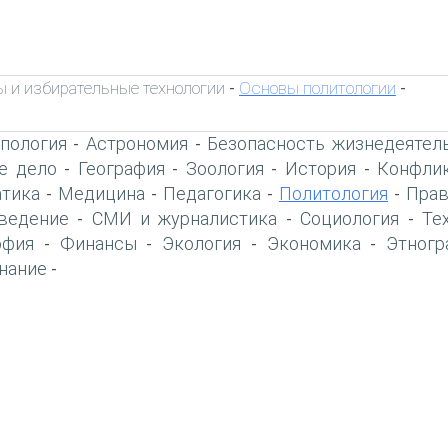
 и избирательные технологии
Основы политологии
-
-
пология
Астрономия
Безопасность жизнедеятел
-
-
е дело
География
Зоология
История
Конфлик
-
-
-
-
тика
Медицина
Педагогика
Политология
Прав
-
-
-
-
ведение
СМИ и журналистика
Социология
Те
-
-
-
офия
Финансы
Экология
Экономика
Этногр
-
-
-
-
нание
-