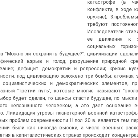
катастрофе (в ча
конфликта, в ходе 
оружие); 3.проблем
требуют постоянног
Исследователи став
ее движения к э
социальных горизо
а "Можно ли сохранить будущее?": цивилизации сделал
афический взрыв и голод; разрушение природной ср
ование; дефицит демократии и репрессии; кризис ку
ности; под цивилизацию заложено три бомбы: атомная, э
е социалистических и демократических элементов, п
азный "третий путь", которые многие называют "экол
ыбор будет сделан, то шансы спасти будущее, по мысли
ого непознанного человеком, а это дает основание 
о. Ликвидация угрозы планетарной военной катастроф
ных проблем современности II пол. 20 в. является тем п
ений были как никогда высоки, а число военных расх
етия в капиталистических странах происходит концентрац