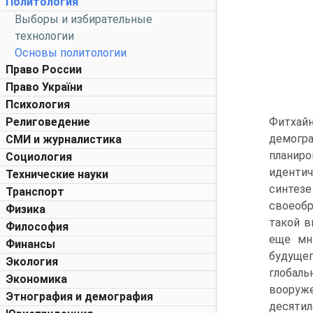
Политология
Выборы и избирательные
технологии
Основы политологии
Право России
Право України
Психология
Религоведение
Фитхайн
демогр
СМИ и журналистика
планир
Социология
идентич
Технические науки
синтез
Транспорт
своеобр
Физика
такой в
Философия
еще мн
Финансы
будущег
Экология
глобаль
Экономика
вооруж
Этнография и демография
десятил