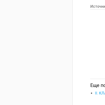
Источни
Еще по
II. 