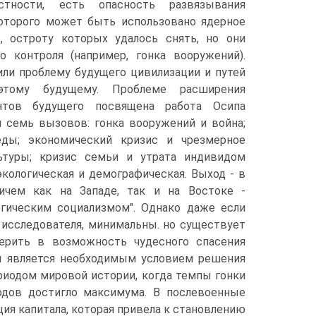
стности, есть опасность развязывания
которого может быть использовано ядерное
ы, остроту которых удалось снять, но они
о контроля (например, гонка вооружений).
или проблему будущего цивилизации и путей
тому будущему. Проблеме расширения
нтов будущего посвящена работа Осипа
и семь вызовов: гонка вооружений и война;
еды; экономический кризис и чрезмерное
льтуры; кризис семьи и утрата индивидом
кологическая и демографическая. Выход - в
ричем как на Западе, так и на Востоке -
огическим социализмом". Однако даже если
 исследователя, минимальны. но существует
верить в возможность чудесного спасения
ы является необходимым условием решения
ериодом мировой истории, когда темпы гонки
одов достигло максимума. В послевоенные
ия капитала, которая привела к становлению