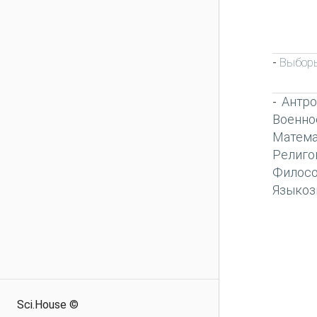
Выборы
-
Антро
-
Военно
Матема
Религо
Филос
Языкоз
Sci.House ©