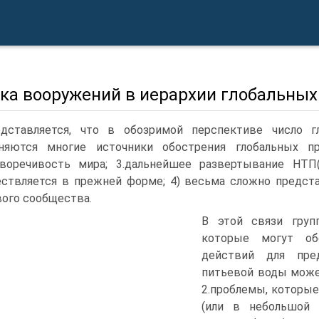
нка вооружений в иерархии глобальны
дставляется, что в обозримой перспективе число гл
аняются многие источники обострения глобальных пр
воречивость мира; 3.дальнейшее развертывание НТП
ствляется в прежней форме; 4) весьма сложно предст
ого сообщества.
В этой связи групп
которые могут об
действий для пред
питьевой воды может
2.проблемы, которые
(или в небольшой 