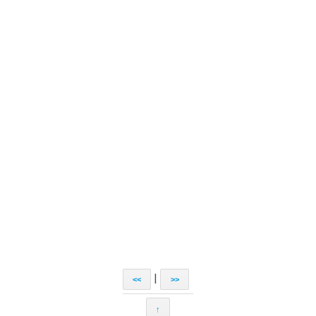
|
<<
>>
↑