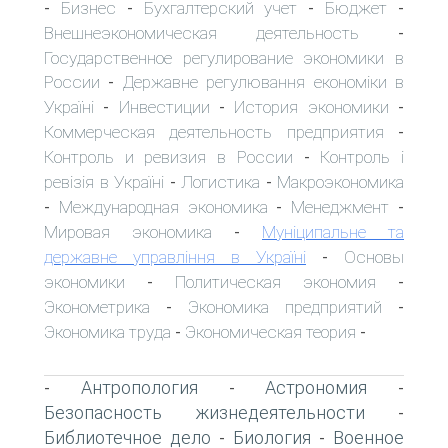
Бизнес
Бухгалтерский учет
Бюджет
-
-
-
-
Внешнеэкономическая деятельность
-
Государственное регулирование экономики в
России
Державне регулювання економіки в
-
Україні
Инвестиции
История экономики
-
-
-
Коммерческая деятельность предприятия
-
Контроль и ревизия в России
Контроль і
-
ревізія в Україні
Логистика
Макроэкономика
-
-
Международная экономика
Менеджмент
-
-
-
Мировая экономика
Муніципальне та
-
державне управління в Україні
Основы
-
экономики
Политическая экономия
-
-
Эконометрика
Экономика предприятий
-
-
Экономика труда
Экономическая теория
-
-
Антропология
Астрономия
-
-
-
Безопасность жизнедеятельности
-
Библиотечное дело
Биология
Военное
-
-