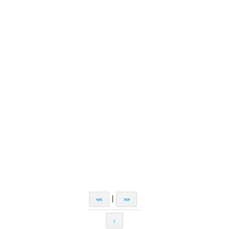
|
<<
>>
↑