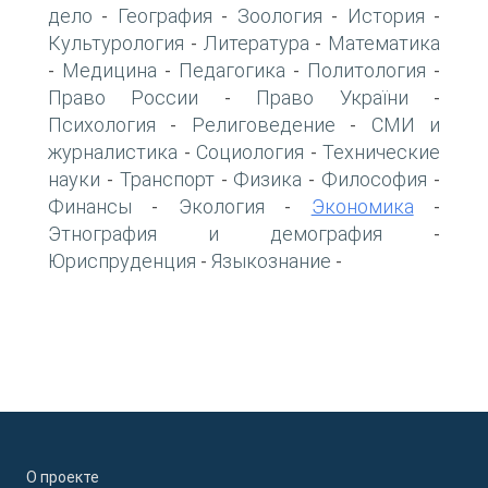
дело
География
Зоология
История
-
-
-
-
Культурология
Литература
Математика
-
-
Медицина
Педагогика
Политология
-
-
-
-
Право России
Право України
-
-
Психология
Религоведение
СМИ и
-
-
журналистика
Социология
Технические
-
-
науки
Транспорт
Физика
Философия
-
-
-
-
Финансы
Экология
Экономика
-
-
-
Этнография и демография
-
Юриспруденция
Языкознание
-
-
О проекте