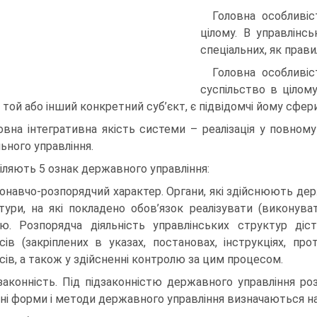
Головна особливі
цілому. В управлін
спеціальних, як прави
Головна особливіс
суспільство в цілому
 той або інший конкретний суб’єкт, є підвідомчі йому сфер
овна інтегративна якість системи – реалізація у повному
льного управління.
іляють 5 ознак державного управління:
онавчо-розпорядчий характер. Органи, які здійснюють де
тури, на які покладено обов’язок реалізувати (виконув
ю. Розпорядча діяльність управлінських структур діс
сів (закріплених в указах, постановах, інструкціях, про
сів, а також у здійсненні контролю за цим процесом.
законність. Під підзаконністю державного управління роз
ні форми і методи державного управління визначаються на