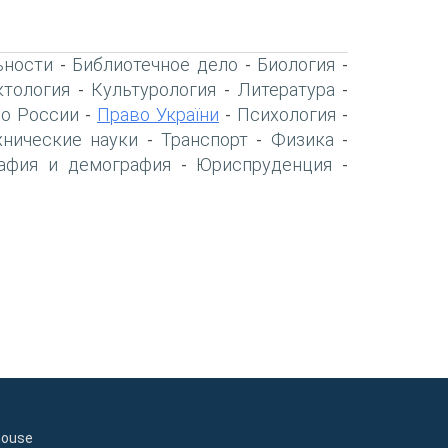
ьности
Библиотечное дело
Биология
-
-
-
тология
Культурология
Литература
-
-
-
о России
Право України
Психология
-
-
-
хнические науки
Транспорт
Физика
-
-
-
афия и демография
Юриспруденция
-
-
house