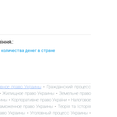
іння.:
 количества денег в стране
вное право Украины
Гражданский процесс
-
Жилищное право Украины
Земельне право
-
-
аины
Корпоративне право України
Налоговое
-
-
аможенное право Украины
Теорія та Історія
-
раво Украины
Уголовный процесс Украины
-
-