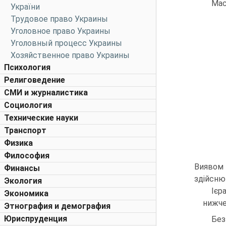
Мас
України
Трудовое право Украины
Уголовное право Украины
Уголовный процесс Украины
Хозяйственное право Украины
Психология
Религоведение
СМИ и журналистика
Социология
Технические науки
Транспорт
Физика
Философия
Виявом 
Финансы
здійсню
Экология
Ієр
Экономика
нижче
Этнография и демография
Юриспруденция
Без