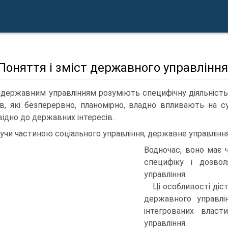
 Поняття і зміст державного управління
 державним управлінням розуміють специфічну діяльність 
ів, які безперервно, планомірно, владно впливають на 
відно до державних інтересів.
учи частиною соціального управління, державне управління
Водночас, воно має 
специфіку і дозво
управління.
Ці особливості ді
державного управлін
інтегрованих власт
управління.