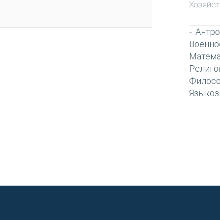
Хозяйст
Антро
-
Военно
Матема
Религо
Филос
Языкоз