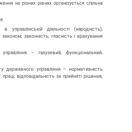
ення на різних рівнях організується спільна
я:
в управлінській діяльності (народність);
д законом; законність; гласність і врахування
управління – галузевий, функціональний,
рату державного управління – нормативність
ї праці; відповідальність за прийняті рішення,