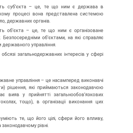
сть суб’єкта – це, те що ним є держава в
ському процесі вона представлена системою
ло, державних органів.
ть об’єкта – це, те що ним є організоване
. Безпосередніми об’єктами, на які справляє
и державного управління.
 обсязі загальнодержавних інтересів у сфері
ржавне управління – це насамперед виконавчі
ати) рішення, які приймаються законодавчою
тає вияв у прийнятті загальнообов’язкових
токолах, тощо), в організації виконання цих
уміють те, що його цілі, сфери його впливу,
 законодавчому рівні.