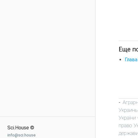
Еще по
Глава
Аграр
-
Украин
України
право У
Sci.House ©
держави
info@sci.house