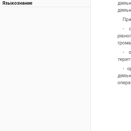
Языкознание
діяль
діяль
При
- с
рівно
грома
- о
терит
- о
діяльн
опера