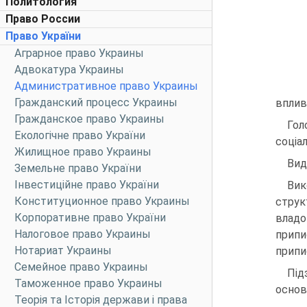
Политология
Право России
Право України
Аграрное право Украины
Адвокатура Украины
Административное право Украины
Гражданский процесс Украины
вплив
Гражданское право Украины
Гол
Екологічне право України
соціа
Жилищное право Украины
Вид
Земельне право України
Інвестиційне право України
Вик
Конституционное право Украины
струк
Корпоративне право України
владо
Налоговое право Украины
припи
Нотариат Украины
припи
Семейное право Украины
Під
Таможенное право Украины
основ
Теорія та Історія держави і права