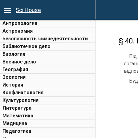
Sci.House
Антропология
Астрономия
Безопасность жизнедеятельности
§ 40.
Библиотечное дело
Биология
Під
Военное дело
орган
География
відпо
Зоология
Буд
История
Конфликтология
Культурология
Литература
Математика
Медицина
Педагогика