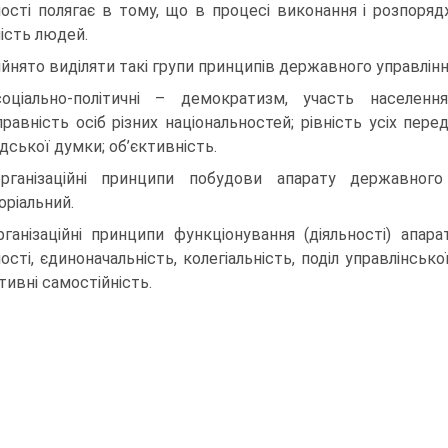
ності полягає в тому, що в процесі виконання і розпорядж
ність людей.
йнято виділяти такі групи принципів державного управлінн
оціально-політичні – демократизм, участь населення 
правність осіб різних національностей; рівність усіх пере
дської думки; об’єктивність.
рганізаційні принципи побудови апарату державного 
оріальний.
рганізаційні принципи функціонування (діяльності) апа
ості, єдиноначальність, колегіальність, поділ управлінсько
тивні самостійність.