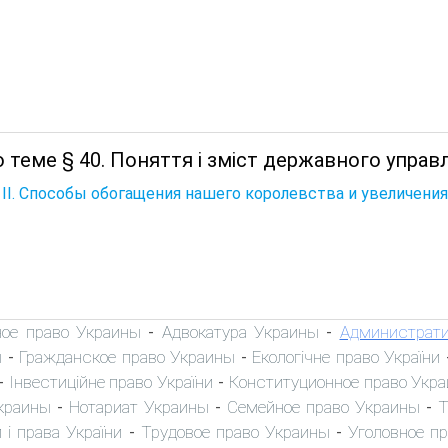
 теме § 40. Поняття і зміст державного управл
 II. Способы обогащения нашего королевства и увеличения
ное право Украины
Адвокатура Украины
Администрати
-
-
ы
Гражданское право Украины
Екологічне право України
-
-
Інвестиційне право України
Конституционное право Укр
-
-
краины
Нотариат Украины
Семейное право Украины
Т
-
-
-
 і права України
Трудовое право Украины
Уголовное п
-
-