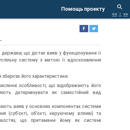
Помощь проекту
<<
↑
>>
.
держави, що дістає вияв у функціонуванні її
суспільну систему з метою її вдосконалення
 зберігає його характеристики.
численні особливості, що відображають його
ляють детермінувати як самостійний вид
стають вияв у основних компонентах системи
ня (суб’єкті, об’єкті, керуючому впливі) та
ивостях, що притаманні йому як системі