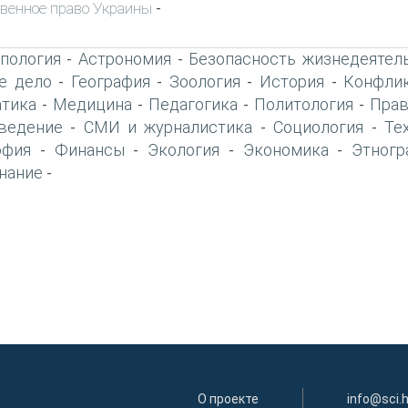
венное право Украины
-
пология
Астрономия
Безопасность жизнедеятел
-
-
е дело
География
Зоология
История
Конфлик
-
-
-
-
тика
Медицина
Педагогика
Политология
Прав
-
-
-
-
ведение
СМИ и журналистика
Социология
Те
-
-
-
офия
Финансы
Экология
Экономика
Этногр
-
-
-
-
нание
-
О проекте
info@sci.