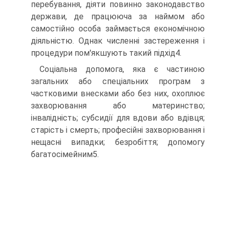
перебування, діяти повинно законодавство
держави, де працююча за наймом або
самостійно особа займається економічною
діяльністю. Однак численні застереження і
процедури пом'якшують такий підхід4.
Соціальна допомога, яка є частиною
загальних або спеціальних програм з
частковими внесками або без них, охоплює
захворювання або материнство;
інвалідність; субсидії для вдови або вдівця;
старість і смерть; професійні захворювання і
нещасні випадки; безробіття; допомогу
багатосімейним5.