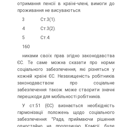
отримання пенсії в країні-члені, вимоги до
проживання не висуваються.
3 Ст.3(1).
4 Ст.3(2).
5 Ст.4.
160
никами своїх прав згідно законодавства
ЄС. Те саме можна сказати про норми
соціального забезпечення, які різняться у
кожній країні ЄС. Незахищеність робітників
законодавством про соціальне
забезпечення також може створити значні
перешкоди для мобільності робітників.
У ст.51 (ЄС) визнається необхідність
гармонізації положень щодо соціального
забезпечення: "Рада, приймаючи рішення
одностайно на пропозицію Комісії, буде