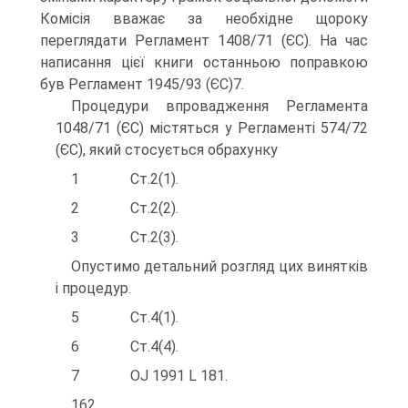
Комісія вважає за необхідне щороку
переглядати Регламент 1408/71 (ЄС). На час
написання цієї книги останньою поправкою
був Регламент 1945/93 (ЄС)7.
Процедури впровадження Регламента
1048/71 (ЄС) містяться у Регламенті 574/72
(ЄС), який стосується обрахунку
1 Ст.2(1).
2 Ст.2(2).
3 Ст.2(3).
Опустимо детальний розгляд цих винятків
і процедур.
5 Ст.4(1).
6 Ст.4(4).
7 OJ 1991 L 181.
162