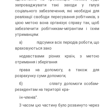
запроваджувати такі заходи у галузі
соціального забезпечення, які необхідні для
реалізації свободи пересування робітників; з
цією метою вона організує справу так, щоб
забезпечити робітникам-мігрантам і їхнім
утриманцям:
а) підсумки всіх періодів роботи, що
враховуються зако
нодавствами різних країн, з метою
отримання і зберігання
права на допомогу, а також для
розрахунку суми допомоги;
б) сплату допомоги особам-
резидентам на території кра-
їн-членів".
З часом цю частину було розвинуто через