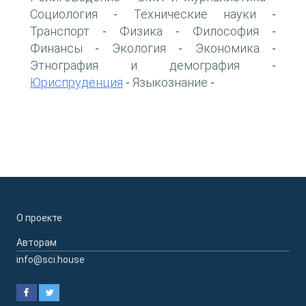
Социология
Технические науки
-
-
Транспорт
Физика
Философия
-
-
-
Финансы
Экология
Экономика
-
-
-
Этнография и демография
-
Юриспруденция
Языкознание
-
-
О проекте
Авторам
info@sci.house