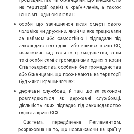
громадянства чи біженцями, що мешкають
на території однієї з країн-членів, а також
їхні сім'ї і одинокі люди1;
особи, що залишилися після смерті свого
чоловіка чи дружини, який чи яка працювали
за наймом або самостійно і підпадали під
законодавство однієї або кількох країн ЄС,
незалежно від їхнього громадянства, коли
такі особи самі є громадянами однієї з країн
Співтовариства, особами без громадянства
або біженцями, що проживають на території
будь-якої країни-члена2;
державні службовці й такі, що за законом
розглядаються як державні службовці,
діяльність яких підпадає під законодавство
однієї з країн ЄС3.
Система, передбачена Регламентом,
розраховна на те, що незважаючи на країну