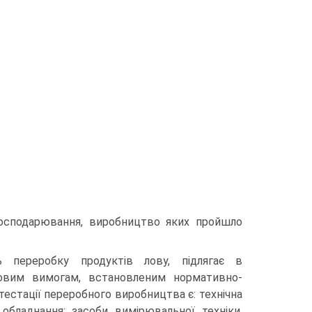
господарювання, виробництво яких пройшло
ь переробку продуктів лову, підлягає в
зковим вимогам, встановленим нормативно-
стації переробного виробництва є: технічна
обладнання; засоби вимірювальної техніки,