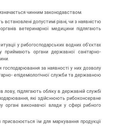
визначається чинним законодавством.
 встановлені допустимі рівні, чи з наявністю
органів ветеринарної медицини підлягають
ситуації у рибогосподарських водних об’єктах
ову приймають органи державної санітарно-
ини.
 господарювання за наявності у них дозволу
тарно- епідеміологічної служби та державною
в лову, підлягають обліку в державній службі
подарювання, які здійснюють рибоконсервне
у органі виконавчої влади у сфері рибного
й присвоюється їм для маркування продукції