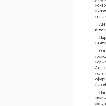
контр
випро
позна
Ате
атеста
По
центр
Орг
госп
норма
Атест
подан
сфері
вироб
Під
також
лову,