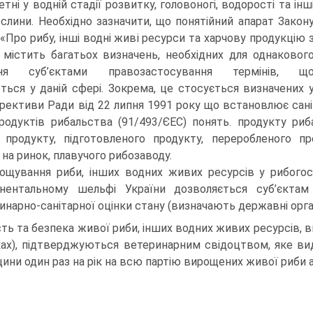
тні у водній стадії розвитку, головоногі, водорості та інш
ослини. Необхідно зазначити, що понятійний апарат Закон
 «Про рибу, інші водні живі ресурси та харчову продукцію 
 містить багатьох визначень, необхідних для однаковог
ння суб’єктами правозастосування термінів, щ
ься у даній сфері. Зокрема, це стосується визначених 
ирективи Ради від 22 липня 1991 року що встановлює сан
родуктів рибальства (91/493/ЄЕС) понять. продукту риба
 продукту, підготовленого продукту, переробленого пр
 на ринок, плавучого рибозаводу.
ощування риби, інших водних живих ресурсів у рибогосп
нентальному шельфі України дозволяється суб’єктам
инарно-санітарної оцінки стану (визначають державні орга
сть та безпека живої риби, інших водних живих ресурсів, в
ках), підтверджуються ветеринарним свідоцтвом, яке в
ини один раз на рік на всю партію вирощених живої риби а