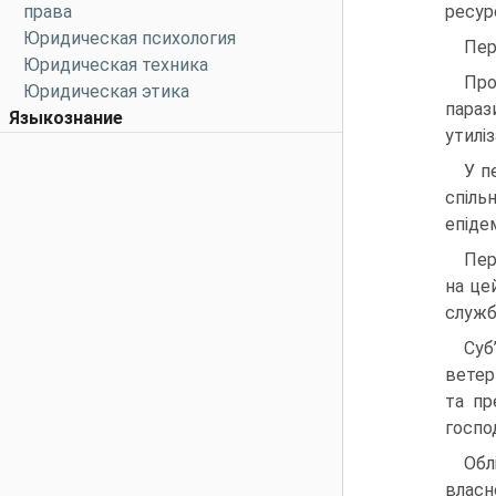
права
ресур
Юридическая психология
Пер
Юридическая техника
Про
Юридическая этика
параз
Языкознание
утилі
У п
спіль
епіде
Пер
на це
служб
Суб
ветер
та пр
госпо
Обл
власн