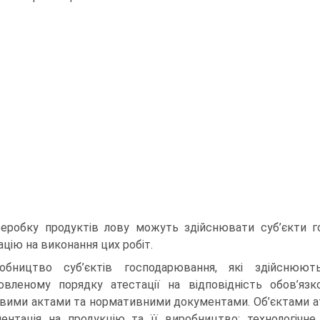
еробку продуктів лову можуть здійснювати суб’єкти 
ацію на виконання цих робіт.
обництво суб’єктів господарювання, які здійснюют
овленому порядку атестації на відповідність обов’я
вими актами та нормативними документами. Об’єктами ате
ентація на продукцію та її виробництво; технологічне 