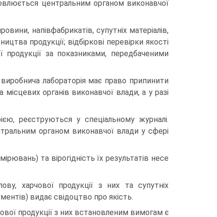
овлюється центральним органом виконавчої
овини, напівфабрикатів, супутніх матеріалів,
цтва продукції; відбіркові перевірки якості
ої продукції за показниками, передбаченими
 виробнича лабораторія має право припинити
 місцевих органів виконавчої влади, а у разі
ією, реєструються у спеціальному журналі.
тральним органом виконавчої влади у сфері
ірювань) та вірогідність їх результатів несе
ову, харчової продукції з них та супутніх
ментів) видає свідоцтво про якість.
чової продукції з них встановленим вимогам є