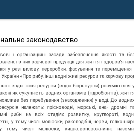
ональне законодавство
вові і організаційні засади забезпечення якості та б
овленої з них харчової продукції для життя і здоров’я на
лля у разі вилову, переробки, фасування та переміщення
 України «Про рибу, інші водні живі ресурси та харчову про
 інші водні живі ресурси (водні біоресурси) розуміються 
коні як сукупність водних організмів (гідробіонтів), житт
можливе без перебування (знаходження) у воді. До водни
есурсів належать: прісноводні, морські, ана- дромні т
мні риби на всіх стадіях розвитку, круглороті, водн
тні, у тому числі молюски, ракоподібні, черви, голкошкірі
 у тому числі молюски, кишковопорожнинні, наземн