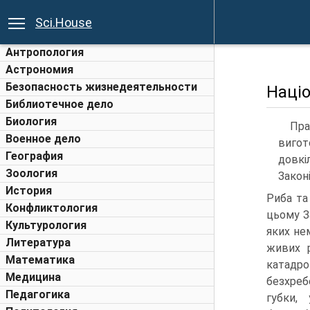
Sci.House
Антропология
Астрономия
Безопасность жизнедеятельности
Наці
Библиотечное дело
Биология
Пра
Военное дело
вигот
География
довкі
Зоология
Законі
История
Риба та
Конфликтология
цьому За
Культурология
яких не
Литература
живих р
Математика
катадро
Медицина
безхребе
Педагогика
губки,