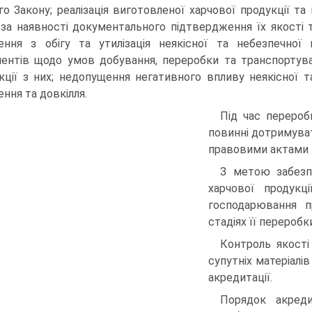
го Закону; реалізація виготовленої харчової продукції т
за наявності документального підтвердження їх якості т
ення з обігу та утилізація неякісної та небезпечної
ентів щодо умов добування, переробки та транспортуван
кції з них; недопущення негативного впливу неякісної т
ення та довкілля.
Під час перероб
повинні дотримува
правовими актами 
З метою забезпе
харчової продукц
господарювання п
стадіях її переробк
Контроль якості 
супутніх матеріалів
акредитації.
Порядок акреди