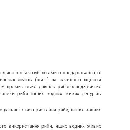
 здійснюється суб’єктами господарювання, їх
них лімітів (квот) за наявності ліцензій
ану промислових ділянок рибогосподарських
безпеки риби, інших водних живих ресурсів
пеціального використання риби, інших водних
ного використання риби, інших водних живих