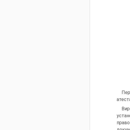
Пер
атест
Вир
устан
право
докум