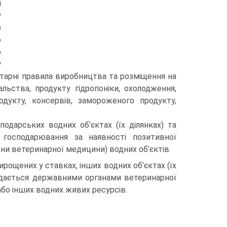
і
у
з
о
о
у
ітарні правила виробництва та розміщення на
льства, продукту гідропоніки, охолодження,
одукту, консервів, замороженого продукту,
одарських водних об’єктах (їх ділянках) та
 господарювання за наявності позитивної
ни ветеринарної медицини) водних об’єктів.
ирощених у ставках, інших водних об’єктах (їх
идається державними органами ветеринарної
бо інших водних живих ресурсів.