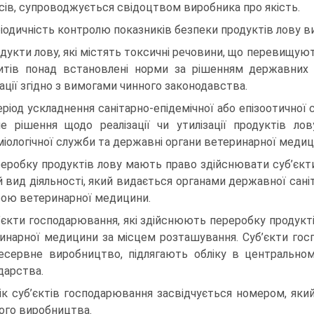
сів, супроводжується свідоцтвом виробника про якість.
іодичність контролю показників безпеки продуктів лову 
дукти лову, які містять токсичні речовини, що перевищують
итів понад встановлені норми за рішенням державних 
зації згідно з вимогами чинного законодавства.
еріод ускладнення санітарно-епідемічної або епізоотичної 
не рішення щодо реалізації чи утилізації продуктів л
міологічної служби та державні органи ветеринарної медиц
еробку продуктів лову мають право здійснювати суб’єкти
й вид діяльності, який видається органами державної сані
ою ветеринарної медицини.
’єкти господарювання, які здійснюють переробку продукті
инарної медицини за місцем розташування. Суб’єкти гос
есервне виробництво, підлягають обліку в центральном
дарства.
ік суб’єктів господарювання засвідчується номером, яки
ого виробництва.