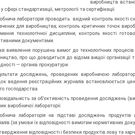
виробництв встан
у сфері стандартизації, метрології та сертифікації.
обнича лабораторія проводить: вхідний контроль якості сир
ачених для виробництва; контроль критичних точок виробни
мання технологічної дисципліни; контроль якості готов
тивними документами.
азі виявлення порушень вимог до технологічних процесів
ництво, про що доводиться до відома вищої організації та
ідності — органів прокуратури.
ультати досліджень, проведених виробничою лаборатор
ок ведення реєстраційних журналів встановлюється цен
го господарства.
повідальність за об’єктивність проведення досліджень (вим
ник виробничої лабораторії.
обнича лабораторія на підставі досліджень продуктів л
іалів (за умови їх відповідності вимогам нормативних доку
твердження відповідності і безпеки продуктів лову та хар