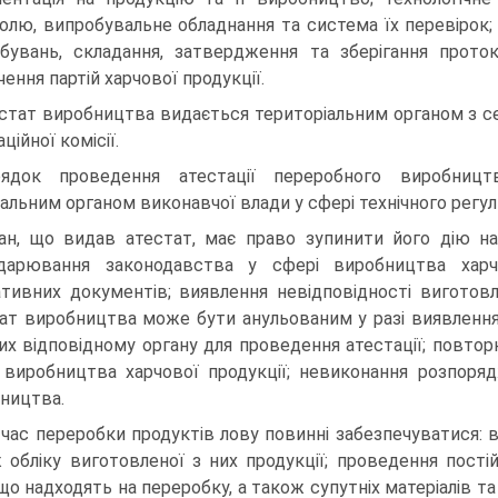
олю, випробувальне обладнання та система їх перевірок;
бувань, складання, затвердження та зберігання прото
чення партій харчової продукції.
стат виробництва видається територіальним органом з се
ційної комісії.
рядок проведення атестації переробного виробниц
альним органом виконавчої влади у сфері технічного регу
ан, що видав атестат, має право зупинити його дію н
одарювання законодавства у сфері виробництва харч
тивних документів; виявлення невідповідності виготовл
ат виробництва може бути анульованим у разі виявлення 
их відповідному органу для проведення атестації; повто
 виробництва харчової продукції; невиконання розпор
ництва.
 час переробки продуктів лову повинні забезпечуватися: 
 обліку виготовленої з них продукції; проведення пості
 що надходять на переробку, а також супутніх матеріалів та