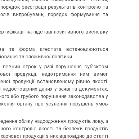
 порядок реєстрації результатів контролю та
колів випробувань; порядок формування та
ртифікації на підставі позитивного висновку
тва та форма атестата встановлюються
лювання та споживчої політики.
а певний строк у разі порушення суб’єктом
ової продукції; недотримання ним вимог
еної продукції встановленому рівню якості.
недостовірних даних у заяві та документах,
рного або грубого порушення законодавства у
ядження органу про усунення порушень умов
ведення обліку надходження продуктів лову, а
йного контролю якості та безпеки продуктів
 харчової продукції з них відповідно до статті