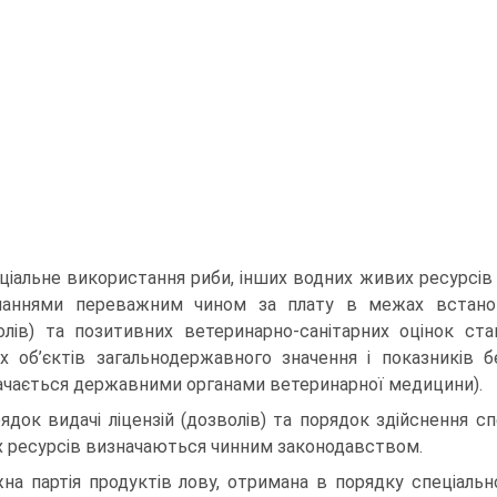
ціальне використання риби, інших водних живих ресурсів
наннями переважним чином за плату в межах встановле
олів) та позитивних ветеринарно-санітарних оцінок ст
х об’єктів загальнодержавного значення і показників 
ачається державними органами ветеринарної медицини).
ядок видачі ліцензій (дозволів) та порядок здійснення с
 ресурсів визначаються чинним законодавством.
на партія продуктів лову, отримана в порядку спеціаль