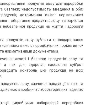
а використання продуктів лову для переробки
а безпеки; недопустимість введення в обіг,
 продукції; дотримання вимог нормативних
ня і зберігання продуктів лову та харчової
а небезпечної продукції на життя і здоров’я
ки продуктів лову суб’єкти господарювання
тися інших вимог, передбачених нормативно-
та нормативними документами.
чення якості і безпеки продуктів лову та
ії з них для здоров’я населення суб’єкт
роводить контроль цієї продукції на всіх
и.
продуктів лову, харчової продукції з них та
 здійснює виробнича лабораторія, яка підлягає
тації виробничих лабораторій переробних