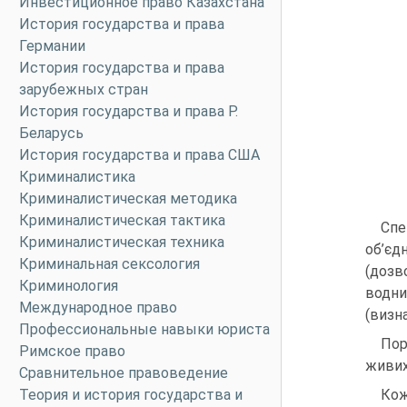
Инвестиционное право Казахстана
История государства и права
Германии
История государства и права
зарубежных стран
История государства и права Р.
Беларусь
История государства и права США
Криминалистика
Криминалистическая методика
Криминалистическая тактика
Спе
Криминалистическая техника
об’єд
Криминальная сексология
(дозв
Криминология
водни
Международное право
(визн
Профессиональные навыки юриста
Пор
Римское право
живих
Сравнительное правоведение
Теория и история государства и
Кож