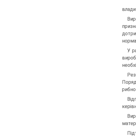
влади 
Вир
призн
дотри
норма
У р
вироб
необх
Рез
Поряд
рибно
Від
керів
Вир
матер
Під