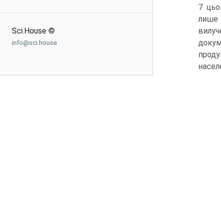
7 цьо
лише 
Sci.House ©
вилуч
докум
info@sci.house
проду
насел