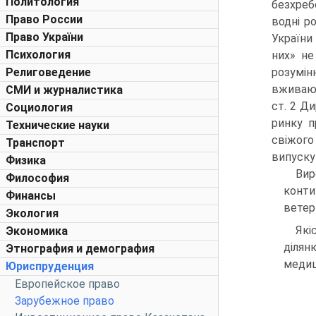
Политология
безхребе
Право России
водні р
Право України
України
Психология
них» не
Религоведение
розумі
вживают
СМИ и журналистика
ст. 2 Д
Социология
ринку п
Технические науки
свіжого
Транспорт
випуску
Физика
Вир
Философия
конти
Финансы
ветер
Экология
Які
Экономика
ділян
Этнография и демография
медиц
Юриспруденция
Европейское право
Зарубежное право