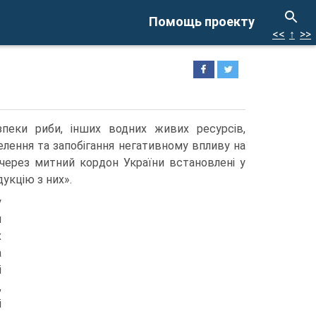
Помощь проекту
<<
↑
>>
езпеки риби, інших водних живих ресурсів,
селення та запобігання негативному впливу на
 через митний кордон України встановлені у
дукцію з них».
у
я
х
а
і
,
і