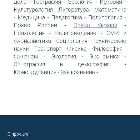
дело
География
Зоология
История
-
-
-
-
Культурология
Литература
Математика
-
-
Медицина
Педагогика
Политология
-
-
-
-
Право России
Право України
-
-
Психология
Религоведение
СМИ и
-
-
журналистика
Социология
Технические
-
-
науки
Транспорт
Физика
Философия
-
-
-
-
Финансы
Экология
Экономика
-
-
-
Этнография и демография
-
Юриспруденция
Языкознание
-
-
О проекте