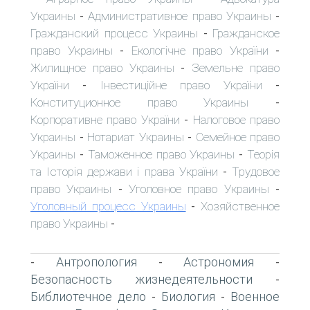
Украины
Административное право Украины
-
-
Гражданский процесс Украины
Гражданское
-
право Украины
Екологічне право України
-
-
Жилищное право Украины
Земельне право
-
України
Інвестиційне право України
-
-
Конституционное право Украины
-
Корпоративне право України
Налоговое право
-
Украины
Нотариат Украины
Семейное право
-
-
Украины
Таможенное право Украины
Теорія
-
-
та Історія держави і права України
Трудовое
-
право Украины
Уголовное право Украины
-
-
Уголовный процесс Украины
Хозяйственное
-
право Украины
-
Антропология
Астрономия
-
-
-
Безопасность жизнедеятельности
-
Библиотечное дело
Биология
Военное
-
-