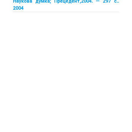
Наукова думка; Прецедент,2004. — 297 с..
2004