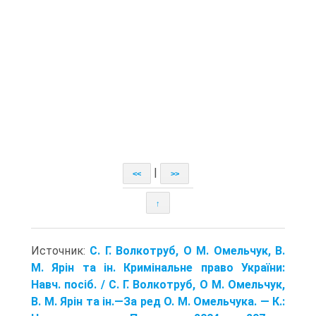
|
<<
>>
↑
Источник:
С. Г. Волкотруб, О М. Омельчук, В.
М. Ярін та ін. Кримінальне право України:
Навч. посіб. / С. Г. Волкотруб, О М. Омельчук,
В. М. Ярін та ін.—За ред О. М. Омельчука. — К.: