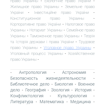
право Украины
Екологічне право України
-
-
Жилищное право Украины
Земельне право
-
України
Інвестиційне право України
-
-
Конституционное право Украины
-
Корпоративне право України
Налоговое право
-
Украины
Нотариат Украины
Семейное право
-
-
Украины
Таможенное право Украины
Теорія
-
-
та Історія держави і права України
Трудовое
-
право Украины
Уголовное право Украины
-
-
Уголовный процесс Украины
Хозяйственное
-
право Украины
-
Антропология
Астрономия
-
-
-
Безопасность жизнедеятельности
-
Библиотечное дело
Биология
Военное
-
-
дело
География
Зоология
История
-
-
-
-
Конфликтология
Культурология
-
-
Литература
Математика
Медицина
-
-
-