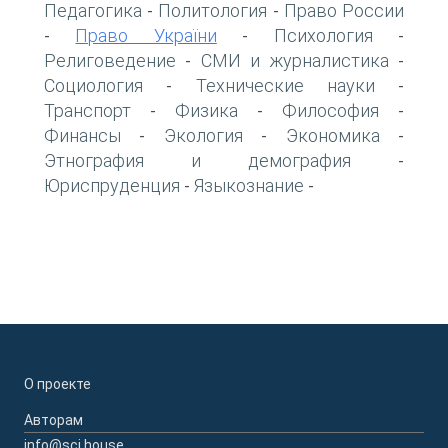
Педагогика
Политология
Право России
-
-
Право України
Психология
-
-
-
Религоведение
СМИ и журналистика
-
-
Социология
Технические науки
-
-
Транспорт
Физика
Философия
-
-
-
Финансы
Экология
Экономика
-
-
-
Этнография и демография
-
Юриспруденция
Языкознание
-
-
О проекте
Авторам
info@sci.house