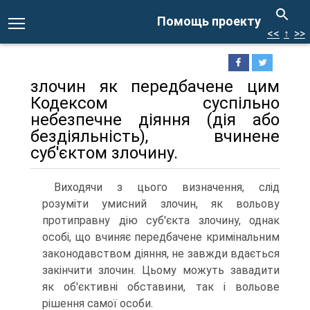
Помощь проекту
<<
↑
>>
злочин як передбачене цим
Кодексом суспільно
небезпечне діяння (дія або
бездіяльність), вчинене
суб'єктом злочину.
Виходячи з цього визначення, слід
розуміти умисний злочин, як вольову
протиправну дію суб'єкта злочину, однак
особі, що вчиняє передбачене кримінальним
законодавством діяння, не завжди вдається
закінчити злочин. Цьому можуть завадити
як об'єктивні обставини, так і вольове
рішення самої особи.