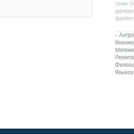
право У
держави
Хозяйст
Антро
-
Военно
Матема
Религо
Филос
Языкоз