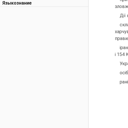
Языкознание
зловж
Дiї
скл
харчу
правил
iра
i 154 
Укр
осi
ран