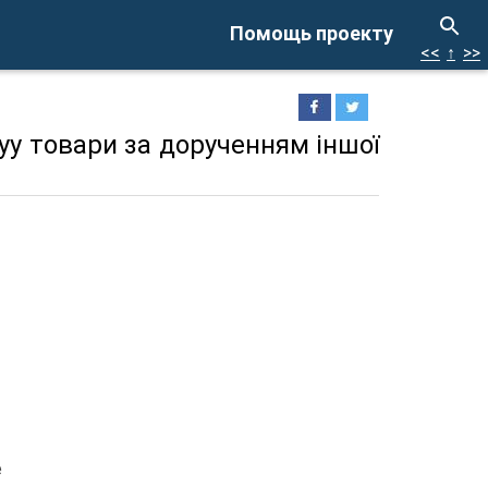
Помощь проекту
<<
↑
>>
дуу товари за дорученням iншої
е