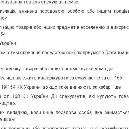
повування товарiв спекуляцiї немає.
куляцiя, вчинена посадовою особою або iншим працiвн
нюу
лiзацiю товарiв або iнших предметiв населенню, з викорис
154
України.
ом з тим сприяння посадових осiб пiдприумств (органiзацiй)
епродажу товарiв або iнших предметiв завiдомо для
куляцiї належить квалiфiкувати за сукупнiстю за ст. 165
т. 19I154 КК України, а якщо таке вчиняють за хабар - ще
а ст. 168 КК України. Дiї спекулянтiв, якi купують това
ництво.
их випадках, коли iнша посадова особа, яка займаєть
овищем
 скуповуваннi або перепродажу товару, її дiї квалiфiкуют