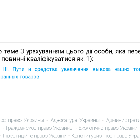
 теме З урахуванням цього дiї особи, яка пе
 повиннi квалiфiкуватися як: 1):
а III. Пути и средства увеличения вывоза наших т
транных товаров
ное право Украины
Адвокатура Украины
Администрати
-
-
ы
Гражданское право Украины
Екологічне право України
-
-
Інвестиційне право України
Конституционное право Укр
-
-