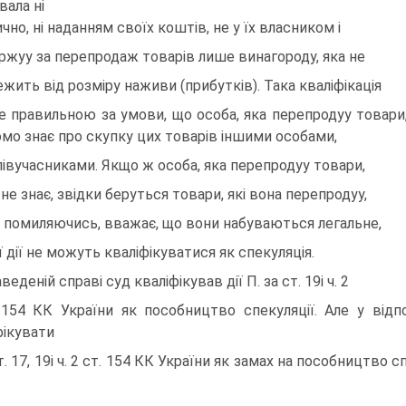
вала нi
ично, нi наданням своїх коштiв, не у їх власником i
ржуу за перепродаж товарiв лише винагороду, яка не
ежить вiд розмiру наживи (прибуткiв). Така квалiфiкацiя
е правильною за умови, що особа, яка перепродуу товари
омо знає про скупку цих товарiв iншими особами,
спiвучасниками. Якщо ж особа, яка перепродуу товари,
 не знає, звiдки беруться товари, якi вона перепродуу,
, помиляючись, вважає, що вони набуваються легальне,
її дiї не можуть квалiфiкуватися як спекуляцiя.
веденiй справi суд квалiфiкував дiї П. за ст. 19i ч. 2
 154 КК України як пособництво спекуляцiї. Але у вiдп
фiкувати
т. 17, 19i ч. 2 ст. 154 КК України як замах на пособництво с