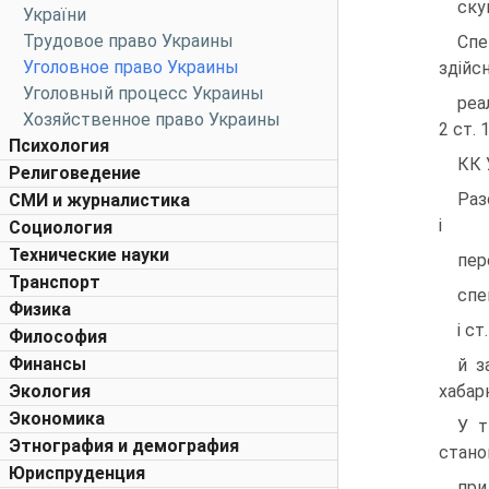
ску
України
Трудовое право Украины
Спе
Уголовное право Украины
здiйс
Уголовный процесс Украины
реа
Хозяйственное право Украины
2 ст. 
Психология
КК 
Религоведение
Раз
СМИ и журналистика
i
Социология
Технические науки
пер
Транспорт
спе
Физика
i с
Философия
Финансы
й з
Экология
хабар
Экономика
У т
Этнография и демография
стан
Юриспруденция
при