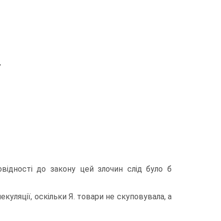
,
овiдностi до закону цей злочин слiд було б
пекуляцiї, оскiльки Я. товари не скуповувала, а