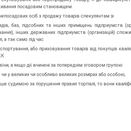
ивання посадовим становищем.
 непосадових осiб з продажу товарiв спекулянтам зi
адiв, баз, пiдсобних та iнших примiщень пiдприумств (ор
вання), iнших державних пiдприумств (органiзацiй) спож
, а так само пiд час
нспортування, або приховування товарiв вiд покупцiв квалiф
КК
аїни, а якщо дiї вчиненi за попереднiм зговором групою
б чи у великих чи особливо великих розмiрах або особою,
iше судимою за порушення правил торгiвлi, то вони квалiф