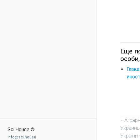
Еще по
особи,
Глав
инос
Аграр
-
Украин
Sci.House ©
України
info@sci.house