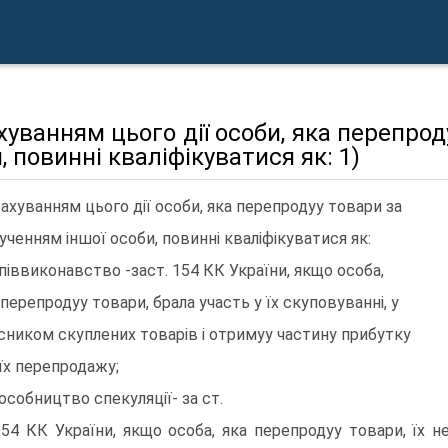
хуванням цього дiї особи, яка перепро
, повиннi квалiфiкуватися як: 1)
рахуванням цього дiї особи, яка перепродуу товари за
ученням iншої особи, повиннi квалiфiкуватися як:
спiввиконавство -заст. 154 КК України, якщо особа,
 перепродуу товари, брала участь у їх скуповуваннi, у
сником скуплених товарiв i отримуу частину прибутку
 їх перепродажу;
пособництво спекуляцiї- за ст.
 154 КК України, якщо особа, яка перепродуу товари, їх н