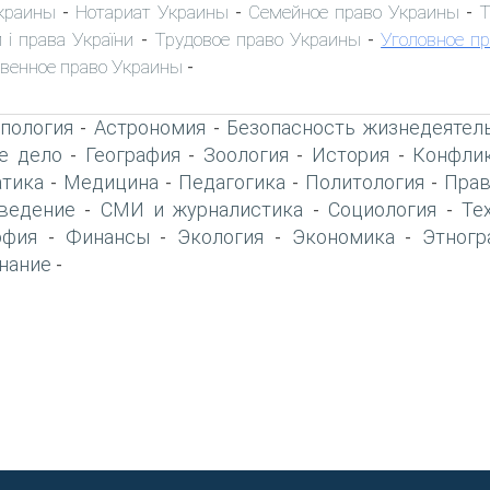
краины
Нотариат Украины
Семейное право Украины
Т
-
-
-
 і права України
Трудовое право Украины
Уголовное п
-
-
венное право Украины
-
пология
Астрономия
Безопасность жизнедеятел
-
-
е дело
География
Зоология
История
Конфлик
-
-
-
-
тика
Медицина
Педагогика
Политология
Прав
-
-
-
-
ведение
СМИ и журналистика
Социология
Те
-
-
-
офия
Финансы
Экология
Экономика
Этногр
-
-
-
-
нание
-