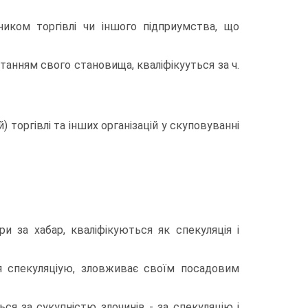
иком торгiвлi чи iншого пiдприумства, що
танням свого становища, квалiфiкууться за ч.
 торгiвлi та iнших органiзацiй у скуповуваннi
ри за хабар, квалiфiкуються як спекуляцiя i
ся спекуляцiую, зловживає своїм посадовим
ься за сукупнiстю злочинiв - за спекуляцiю i