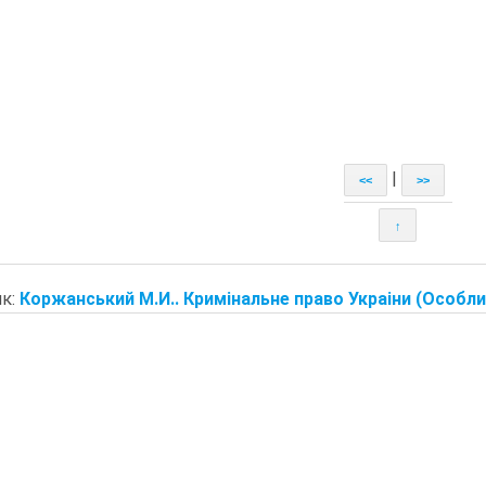
|
<<
>>
↑
к:
Коржанський М.И.. Кримiнальне право Украiни (Особлива