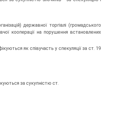
ганiзацiй) державної торгiвлi (громадського
ивчої кооперацiї на порушення встановлених
iкуються як спiвучасть у спекуляцiї за ст. 19
iкуються за сукупнiстю ст.