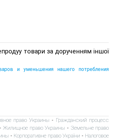
репродуу товари за дорученням iншої
оваров и уменьшения нашего потребления
вное право Украины
Гражданский процесс
-
Жилищное право Украины
Земельне право
-
-
аины
Корпоративне право України
Налоговое
-
-