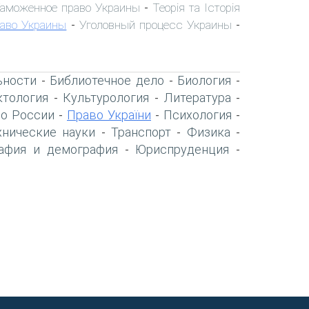
аможенное право Украины
Теорія та Історія
-
раво Украины
Уголовный процесс Украины
-
-
ьности
Библиотечное дело
Биология
-
-
-
тология
Культурология
Литература
-
-
-
о России
Право України
Психология
-
-
-
хнические науки
Транспорт
Физика
-
-
-
афия и демография
Юриспруденция
-
-