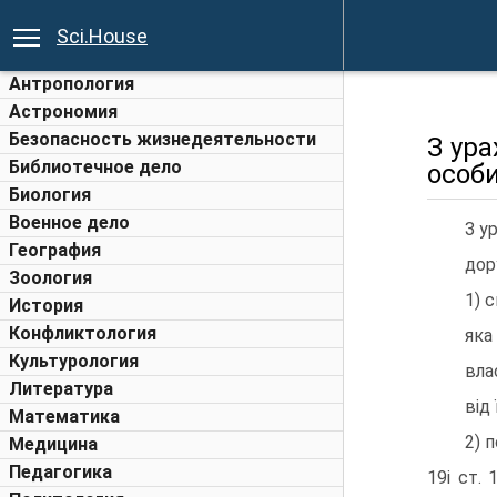
Sci.House
Антропология
Астрономия
Безопасность жизнедеятельности
З ура
Библиотечное дело
особи
Биология
Военное дело
З у
География
дор
Зоология
1) 
История
Конфликтология
яка
Культурология
вла
Литература
вiд
Математика
2) 
Медицина
Педагогика
19i ст.