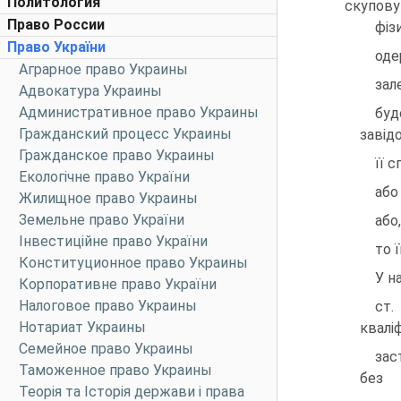
Политология
скупову
Право России
фiз
Право України
оде
Аграрное право Украины
зал
Адвокатура Украины
Административное право Украины
буд
Гражданский процесс Украины
завiд
Гражданское право Украины
її 
Екологічне право України
або
Жилищное право Украины
Земельне право України
або
Інвестиційне право України
то 
Конституционное право Украины
У на
Корпоративне право України
Налоговое право Украины
ст.
Нотариат Украины
квалi
Семейное право Украины
зас
Таможенное право Украины
без
Теорія та Історія держави і права