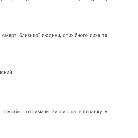
 смертi близької людини, стихiйного лиха та
исний.
ї служби i отримали виклик на вiдправку у