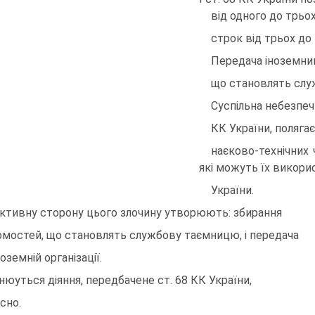
вiд одного до трьох 
строк вiд трьох до
Передача iноземним
що становлять сл
Суспiльна небезпеч
КК України, поляга
наєково-технiчних 
якi можуть їх викори
України.
ктивну сторону цього злочину утворюють: збирання
омостей, що становлять службову таємницю, i передача
ноземнiй органiзацiї.
нюуться дiяння, передбачене ст. 68 КК України,
сно.