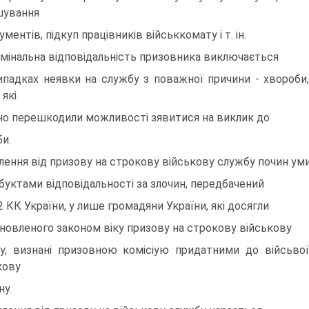
шування
ументiв, пiдкуп працiвникiв вiйськкомату i т. iн.
мiнальна вiдповiдальнiсть призовника виключається
ипадках неявки на службу з поважної причини - хвороби,
 якi
сно перешкодили можливостi зявитися на виклик до
би.
лення вiд призову на строкову вiйськову службу почин ум
убуктами вiдповiдальностi за злочин, передбачений
72 КК України, у лише громадяни України, якi досягли
новленого законом вiку призову на строкову вiйськову
у, визнанi призовною комiсiую придатними до вiйсьво
кову
ну.