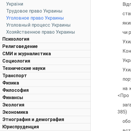
України
Вiд
Трудовое право Украины
ста
Уголовное право Украины
яки
Уголовный процесс Украины
Хозяйственное право Украины
чи р
Психология
Ухи
Религоведение
Кон
СМИ и журналистика
Укр
Социология
Технические науки
Ухи
Транспорт
пор
Физика
на 
Философия
<Про
Финансы
Экология
заг
385)
Экономика
Этнография и демография
обо
Юриспруденция
вст