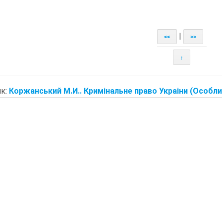
|
<<
>>
↑
к:
Коржанський М.И.. Кримiнальне право Украiни (Особлива