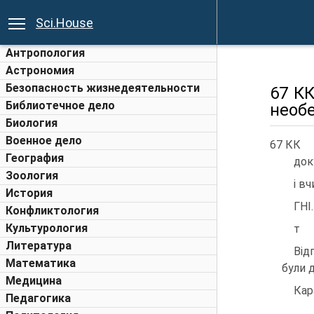
Sci.House
Антропология
Астрономия
Безопасность жизнедеятельности
67 К
Библиотечное дело
необ
Биология
Военное дело
67 КК
География
док
Зоология
i в
История
ГНI.
Конфликтология
Культурология
т
Литература
Вiд
Математика
були д
Медицина
Кар
Педагогика