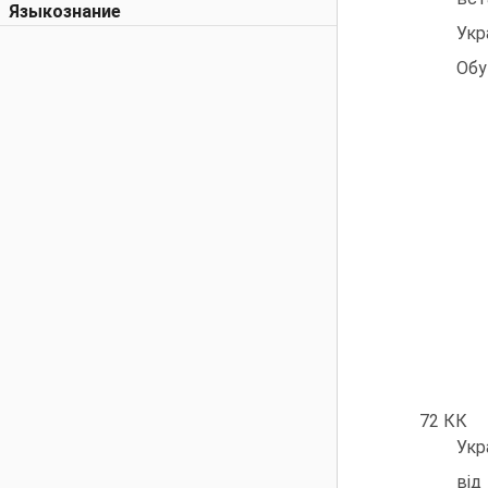
Языкознание
Укр
Обу
72 КК
Укр
вiд