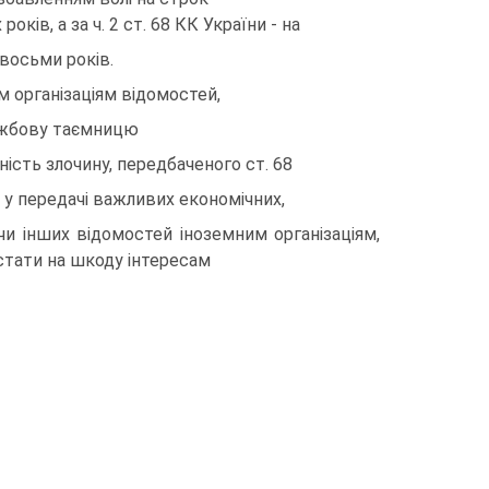
рокiв, а за ч. 2 ст. 68 КК України - на
 восьми рокiв.
 органiзацiям вiдомостей,
ужбову таємницю
нiсть злочину, передбаченого ст. 68
є у передачi важливих економiчних,
чи iнших вiдомостей iноземним органiзацiям,
стати на шкоду iнтересам