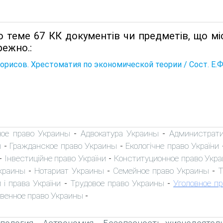
о теме 67 КК документiв чи предметiв, що м
режно.:
Борисов. Хрестоматия по экономической теории / Сост. Е.Ф. Б
ное право Украины
Адвокатура Украины
Администрати
-
-
ы
Гражданское право Украины
Екологічне право України
-
-
Інвестиційне право України
Конституционное право Укр
-
-
краины
Нотариат Украины
Семейное право Украины
Т
-
-
-
 і права України
Трудовое право Украины
Уголовное п
-
-
венное право Украины
-