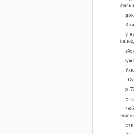
фаль
док
Кри
у в
iнших,
,iй
iуж
Ухи
I С
р. 
Ьта
/жб
вiйсь
сти