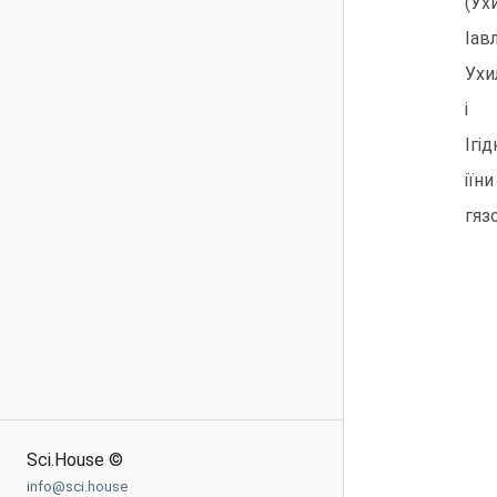
(Ух
Iав
Ухи
i
Iгi
iїн
гяз
Sci.House ©
info@sci.house