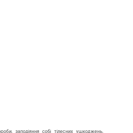
роби, заподiяння собi тiлесних ушкоджень,