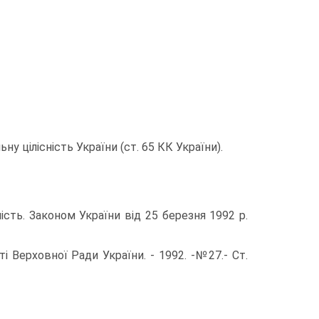
ну цiлiснiсть України (ст. 65 КК України).
iсть. Законом України вiд 25 березня 1992 р.
i Верховної Ради України. - 1992. -№27.- Ст.