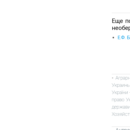
Еще п
необе
Е.Ф. 
Аграр
-
Украин
України
право У
держави
Хозяйст