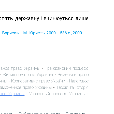
iстять державну i вчинюуться лише
орисов. - М.: Юристъ, 2000. - 536 с., 2000
вное право Украины
Гражданский процесс
-
Жилищное право Украины
Земельне право
-
-
аины
Корпоративне право України
Налоговое
-
-
аможенное право Украины
Теорія та Історія
-
раво Украины
Уголовный процесс Украины
-
-