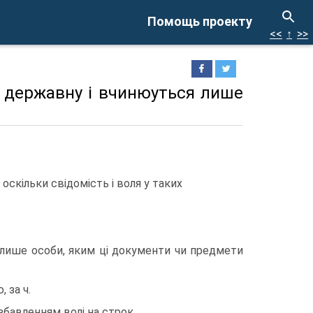
Помощь проекту
<<
↑
>>
ь державну i вчинюуться лише
скiльки свiдомiсть i воля у таких
 лише особи, яким цi документи чи предмети
 за ч.
озбавленням волi на строк