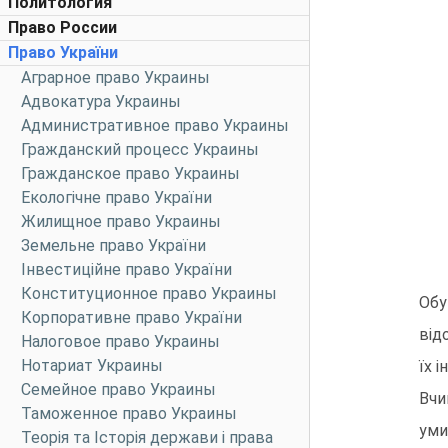
Политология
Право России
Право України
Аграрное право Украины
Адвокатура Украины
Административное право Украины
Гражданский процесс Украины
Гражданское право Украины
Екологічне право України
Жилищное право Украины
Земельне право України
Інвестиційне право України
Конституционное право Украины
Обу
Корпоративне право України
вiд
Налоговое право Украины
Нотариат Украины
їх i
Семейное право Украины
Вчи
Таможенное право Украины
уми
Теорія та Історія держави і права