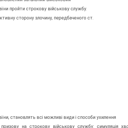
аїни пройти строкову вiйськову службу.
ктивну сторону злочину, передбаченого ст.
аїни, становлять всi можливi види i способи ухилення
 призову на строкову вiйськову службу: симуляцiя хво