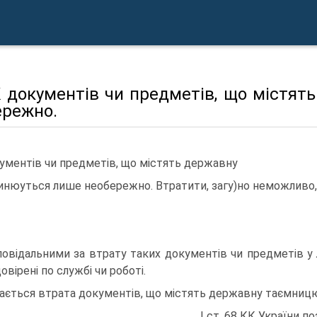
К документiв чи предметiв, що мiстят
ережно.
ументiв чи предметiв, що мiстять державну
чинюуться лише необережно. Втратити, загу)но неможливо, о
повiдальними за втрату таких документiв чи предметiв у
овiренi по службi чи роботi.
ається втрата документiв, що мiстять державну таємницю,
I ст. 68 КК України п