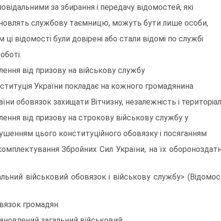
повiдальними за збирання i передачу вiдомостей, якi
новлять службову таємницю, можуть бути лише особи,
м цi вiдомостi були довiренi або стали вiдомi по службi
оботi.
лення вiд призову на вiйськову службу
ституцiя України покладає на кожного громадянина
аїни обовязок захищати Вiтчизну, незалежнiсть i територiаль
лення вiд призову на строкову вiйськову службу у
ушенням цього конституцiйного обовязку i посяганням
комплектування Збройних Сил України, на їх обороноздатн
альний вiйськовий обовязок i вiйськову службу> (Вiдомост
вязок громадян
ановлений загальний вiйськовий