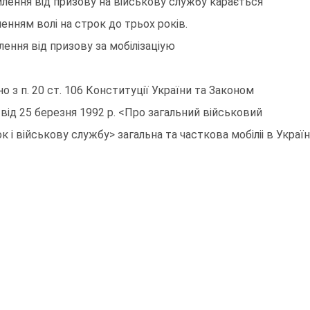
илення вiд призову на вiйськову службу карається
ленням волi на строк до трьох рокiв.
лення вiд призову за мобiлiзацiую
дно з п. 20 ст. 106 Конституцiї України та Законом
и вiд 25 березня 1992 р. <Про загальний вiйськовий
ок i вiйськову службу> загальна та часткова мобiлii в Укр