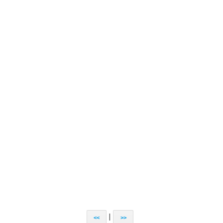
|
<<
>>