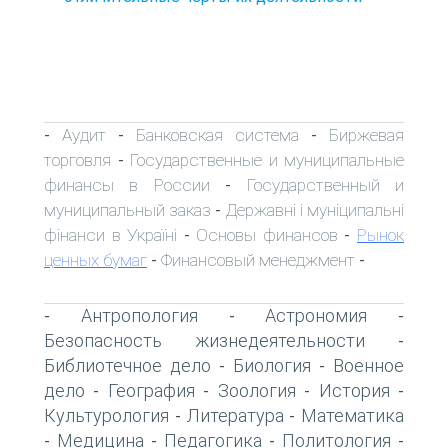
Аудит
Банковская система
Биржевая
-
-
-
торговля
Государственные и муниципальные
-
финансы в России
Государственный и
-
муниципальный заказ
Державні і муніципальні
-
фінанси в Україні
Основы финансов
Рынок
-
-
ценных бумаг
Финансовый менеджмент
-
-
Антропология
Астрономия
-
-
-
Безопасность жизнедеятельности
-
Библиотечное дело
Биология
Военное
-
-
дело
География
Зоология
История
-
-
-
-
Культурология
Литература
Математика
-
-
Медицина
Педагогика
Политология
-
-
-
-