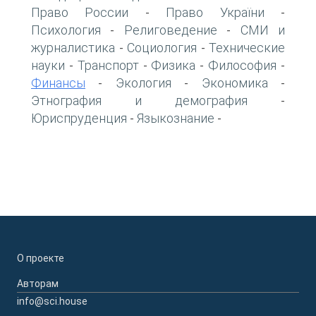
Право России
Право України
-
-
Психология
Религоведение
СМИ и
-
-
журналистика
Социология
Технические
-
-
науки
Транспорт
Физика
Философия
-
-
-
-
Финансы
Экология
Экономика
-
-
-
Этнография и демография
-
Юриспруденция
Языкознание
-
-
О проекте
Авторам
info@sci.house